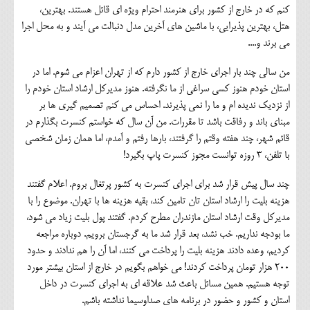
کنم که در خارج از کشور برای هنرمند احترام ویژه ای قائل هستند. بهترین،
هتل، بهترین پذیرایی، با ماشین های آخرین مدل دنبالت می آیند و به محل اجرا
می برند و....
من سالی چند بار اجرای خارج از کشور دارم که از تهران اعزام می شوم. اما در
استان خودم هنوز کسی سراغی از ما نگرفته. هنوز مدیرکل ارشاد استان خودم را
از نزدیک ندیده ام و ما را نمی پذیرند. احساس می کنم تصمیم گیری ها بر
مبنای باند و رفاقت باشد تا مقررات. من آن سال که خواستم کنسرت بگذارم در
قائم شهر، چند هفته وقتم را گرفتند، بارها رفتم و آمدم، اما همان زمان شخصی
با تلفن، 3 روزه توانست مجوز کنسرت پاپ بگیرد!
چند سال پیش قرار شد برای اجرای کنسرت به کشور پرتغال بروم. اعلام گفتند
هزینه بلیت را ارشاد استان تان تامین کند، بقیه هزینه ها با تهران. موضوع را با
مدیرکل وقت ارشاد استان مازندران مطرح کردم. گفتند پول بلیت زیاد می شود،
ما بودجه نداریم. خب نشد، بعد قرار شد ما به گرجستان برویم. دوباره مراجعه
کردیم، وعده دادند هزینه بلیت را پرداخت می کنند، اما آن را هم ندادند و حدود
200 هزار تومان پرداخت کردند! می خواهم بگویم در خارج از استان بیشتر مورد
توجه هستیم. همین مسائل باعث شد علاقه ای به اجرای کنسرت در داخل
استان و کشور و حضور در برنامه های صداوسیما نداشته باشم.