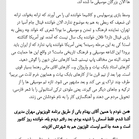
ها الان بزرگان موسیقی ما شده اند.
وسط بازی پرسپولیس و کاشیما خواننده ای را می آورند که ترانه بخواند، ترانه
ای ضعیف که ربطی به هم به موضوع ندارد. الان خواننده فینال جام آسیا در
تهران، نماینده فرهنگ و تمدن و موسیقی ما بود؟ شعری که خواند چه ربطی به
بازی فینال دارد؟ فلان خواننده یک سال نیست که آمده، تور آمریکا گذاشته
است! کی به این مرحله رسیده؟ یعنی آمریکا خواننده پاپ ندارد که از ایران باید
برود؟ این اشاعه موسیقی و فرهنگ تاریخی ماست؟ در واقع این ها حمایت می
شوند. البته من مخالف پاپ نیستم. شما کارهای سلن دیون را گوش دهید.
کارهای استاد بابک بیات و واروژان و... کارهای اقای مانی رهنما بسیار قوی
است. چرا بعد از نیم قرن ما از کارهای بابک بیات و همایون خرم لذت می بریم؟
طرف چند تراک پر می کند و بعد مشهور می شود. تازه تم موسیقی ها را از
ترکیه و جاهای دیگر می گیرند. یعنی ملودی ترکی استانبولی را با شعر فارسی،
تحویل مردم می دهند و آهنگسازی کار را به نام خودشان می زنند.
*من خودم با همین آقای بهنام بانی از طریق برنامه تلویزیونی مهران مدیری
آشنا شدم. فقط اسمش را شنیده بودم. بعد رفتم دیدم بله، خواننده روز کشور
است و همه جا اسم اوست. تلوزیون هم به شهرتش افزوده.