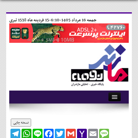
جمعه 16 مرداد 1405-6:10-
15 فردينه ماه 1538 تبری
آرشیو
تماس با ما
نسخه چاپی
Telegram
WhatsApp
Line
Facebook
Twitter
Gmail
Yahoo
Email
Message
وبلاگ
Mail