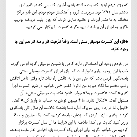
که بهتر دیدم اینجا کنسرت نداشته باشم. آخرین کنسرتی که در قائم شهر
داشتم سال 1391 بود. سرپرست گروه و آهنگساز خودم بودم. این قدر مراکز
مختلف به ما فشار آوردند و حاشیه سازی کردند که چون بلیت فروخته بودیم،
ناگزیر به اجرای آن برنامه شدیم، وگرنه کنسرت را برگزار نمی کردیم.
*تازه این کنسرت موسیقی سنتی است. واقعاً ظرفیت تار و سه تار هم این جا
وجود ندارد.
من خودم روحیه ای احساساتی دارم. گاهی با شنیدن موسیقی گریه ام می گیرد.
خب با این روحیه برایم دشوار است که برای اجرای کنسرت موسیقی سنتی،
پاسخگوی فردی باشم که حتی من را به اتاقش راه نداد. تازه وقتی داخل اتاقش
رفتم، مخصوصاً نگاه هم به من نکرد! گفتم: «می خواهیم در شهر کنسرت اجرا
کنیم.» گفت: «کنسرت چیه؟» جواب دادم: «کنسرت موسیقی سنتی». آن
مسئول گفت: «اشکال ندارد، اما 4 میلیون تومان به حساب ما واریز کن.» گفتم:
«قبول، اما قرارداد روی سربرگ اداره شما باشد.» خلاصه آن سال کلی پاسکاری
کردند. رفتیم ساری. فردی که نزدش مراجعه کردیم، گفت یک میلیون و 600
واریز کنید کفایت می کند! خلاصه با این شرایط ما آن سال کنسرت برگزار
کردیم. می خواهم بگویم برای اجرای یک کنسرت باید افرادی نظر مثبت بدهند،