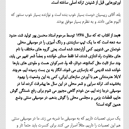
اورتورهایی قبل از شنیدن ترانه اصلی ساخته است.
بله، آقای رییسیان دوست بسیار خوب بنده است و نوازنده بسیار خوب سنتور که
آلبوم هایی دادند و به نظرم بسیار موفق بودند
*بعد از افتاب ته که سال 1368 توسط مرحوم استاد محسن پور تولید شد، حدود
سه دهه است که ما یک تیپ سازبندی و رنگ آمیزی را در موسیقی محلی
خودمان می شنویم. کمی آزاردهند شده است. یعنی گروه های مختلف با نام
های متفاوت راه اندازی شدند، اما فقط صدای خواننده و بعضاً شعر تغییر می یابد.
چند ساز ثابت مثل کمانچه، دوتار، لله وا، دسرکوتن هست و ملودی های بارها
خوانده شده قدیمی که بازسازی می شوند. انگار به بن بست رسیده ایم. هرچند
لابلا هنرمندانی هم با آوردن سازهای ایرانی، کمی به این وضعیت را بهبود
بخشیده اند. ترانه سرایی و شعر محلی در این سال ها پیشرفت کرده، اما در
موسیقی درجا زده ایم. من خودم گاهی مجبور می شوم برای رفع خستگی گوش
هایم، قطعات بزمی و مجلسی محلی را گوش بدهم. در موسیقی سنتی وضع
همین گونه است؟
یک سری تعصبات داریم که به موسیقی ما ضربه می زند. ما در موسیقی سنتی
هم این تعصبات را داریم. مثلاً اصرار می کنند برای کنسرت باید حتماً تار و