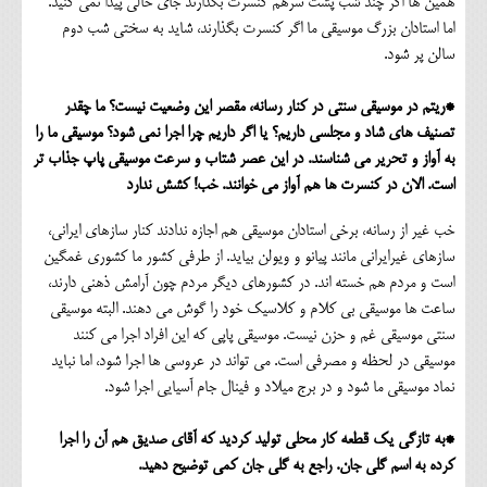
همین ها اگر چند شب پشت سرهم کنسرت بگذارند جای خالی پیدا نمی کنید.
اما استادان بزرگ موسیقی ما اگر کنسرت بگذارند، شاید به سختی شب دوم
سالن پر شود.
*ریتم در موسیقی سنتی در کنار رسانه، مقصر این وضعیت نیست؟ ما چقدر
تصنیف های شاد و مجلسی داریم؟ یا اگر داریم چرا اجرا نمی شود؟ موسیقی ما را
به آواز و تحریر می شناسند. در این عصر شتاب و سرعت موسیقی پاپ جذاب تر
است. الان در کنسرت ها هم آواز می خوانند. خب! کشش ندارد
خب غیر از رسانه، برخی استادان موسیقی هم اجازه ندادند کنار سازهای ایرانی،
سازهای غیرایرانی مانند پیانو و ویولن بیاید. از طرفی کشور ما کشوری غمگین
است و مردم هم خسته اند. در کشورهای دیگر مردم چون آرامش ذهنی دارند،
ساعت ها موسیقی بی کلام و کلاسیک خود را گوش می دهند. البته موسیقی
سنتی موسیقی غم و حزن نیست. موسیقی پاپی که این افراد اجرا می کنند
موسیقی در لحظه و مصرفی است. می تواند در عروسی ها اجرا شود، اما نباید
نماد موسیقی ما شود و در برج میلاد و فینال جام آسیایی اجرا شود.
*به تازگی یک قطعه کار محلی تولید کردید که آقای صدیق هم آن را اجرا
کرده به اسم گلی جان. راجع به گلی جان کمی توضیح دهید.