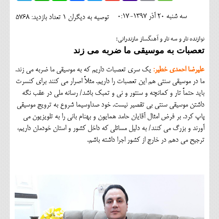
اجتماعی
سه شنبه 20 آذر 1397-0:17
توصیه به دیگران 1
تعداد بازدید: 5768
مهرورزان
نوازنده تار و سه تار و آهنگساز مازندرانی:
کلینیک
تعصبات به موسیقی ما ضربه می زند
حقوقی
علیرضا احمدی خطیر:
یک سری تعصبات داریم که به موسیقی ما ضربه می زند.
ما در موسیقی سنتی هم این تعصبات را داریم. مثلاً اصرار می کنند برای کنسرت
محیط زیست و گردشگری
باید حتماً تار و کمانچه و سنتور و نی و تمبک باشد/ رسانه ملی در عقب نگه
داشتن موسیقی سنتی بی تقصیر نیست. خود صداوسیما شروع به ترویج موسیقی
فرهنگی و هنری
پاپ کرد. بر فرض امثال آقایان حامد همایون و بهنام بانی را به تلویزیون می
اقتصادی
آورند و بزرگ می کنند/ به دلیل مسائلی که داخل کشور و استان خودمان داریم،
ترجیح می دهم در خارج از کشور اجرا داشته باشم.
سیاسی
خانه