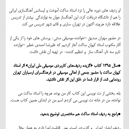
او ردیف های دوره عالی را نزد استاد ساکت آموخت و لیسانس آهنگسازی ایرانی
را هم از دانشگاه دریافت کرد. این آهنگساز جوان به نوازندگی بیشتر از تدریس
علاقه دارد هرچند اکنون در تهران، ساری و قائم شهر تدریس می کند.
در حضور مهران صدیق –خواننده موسیقی سنتی- پرسش های خود را از یکی از
آثار مکتوب استاد کیوان ساکت آغاز کردیم که علیرضا احمدی خطیر –نوازنده
تارو سه تار، آهنگ ساز و تنظیم کننده- در تهیه آن نقش داشت:
*سال 1395 کتاب «گزیده ردیف‌های کاربردی موسیقی ملی ایران» اثر استاد
کیوان ساکت با حضور جمعی از اهالی موسیقی در فرهنگسرای ارسباران تهران
رونمایی شد. از قرار شما در خلق این اثر نقش داشتید.
بله، بخشی از نت نویسی این کتاب کار من بوده. هرچه را استاد ساکت می
نواخته، من در خانه نت نویسی می کردم. اسم من در ابتدای همین کتاب هست.
*راجع به ردیف استاد ساکت هم مختصری توضیح بدهید.
ردیف ایشان اجرایی و کاربردی است. یعنی قابلیت اجرا دارد. به عنوان مثال