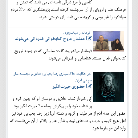
کاسپی را مرز شرقی ناحیه ای می دانند که تمدن و
فرهنگ هند و اروپایی از آن سرچشمه گرفته است. پژوهشگری که 90% مردم
سوادکوه را غیر بومی و کوچنده می داند، رای درستی ندارد.
فرماندار میاندورود:
معلمانِ مروج کتابخوانی قدردانی می‌شوند
فرماندار میاندورود گفت: معلمانی که در زمینه ترویج
کتابخوانی فعال هستند شناسایی و قدردانی می‌شوند.
در حکایت خاک‌سپاری رضا یحیایی؛ نقاش و مجسمه ساز
جهانی ایران
حضوری حیرت‌انگیز
کِی خبردار شدند خلایق و دوستان او که چنین گرم و
پر شتاب خود را بر پیکرش رساندند؟ حیرت انگیز بود
حضور این همه آدم از هر طیف و گروه و دسته ای! زیرا رضا یحیایی خود نیز
اهل هیچ گروه و حزب و دسته‌ای نبود و شأن هنر را بالاتر از آن می‌دانست که
وارد این جویبارها شود.