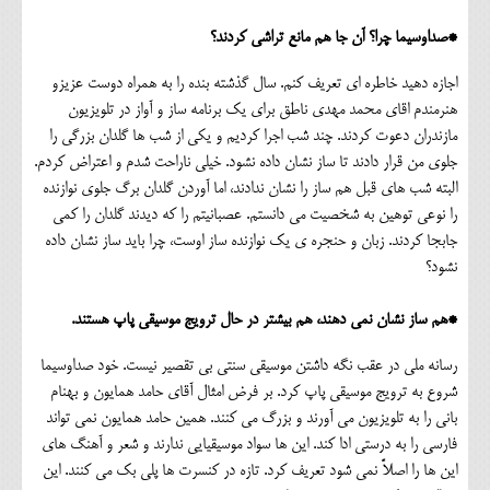
*صداوسیما چرا؟ آن جا هم مانع تراشی کردند؟
اجازه دهید خاطره ای تعریف کنم. سال گذشته بنده را به همراه دوست عزیزو
هنرمندم اقای محمد مهدی ناطق برای یک برنامه ساز و آواز در تلویزیون
مازندران دعوت کردند. چند شب اجرا کردیم و یکی از شب ها گلدان بزرگی را
جلوی من قرار دادند تا ساز نشان داده نشود. خیلی ناراحت شدم و اعتراض کردم.
البته شب های قبل هم ساز را نشان ندادند، اما آوردن گلدان برگ جلوی نوازنده
را نوعی توهین به شخصیت می دانستم. عصبانیتم را که دیدند گلدان را کمی
جابجا کردند. زبان و حنجره ی یک نوازنده ساز اوست، چرا باید ساز نشان داده
نشود؟
*هم ساز نشان نمی دهند، هم بیشتر در حال ترویج موسیقی پاپ هستند.
رسانه ملی در عقب نگه داشتن موسیقی سنتی بی تقصیر نیست. خود صداوسیما
شروع به ترویج موسیقی پاپ کرد. بر فرض امثال آقای حامد همایون و بهنام
بانی را به تلویزیون می آورند و بزرگ می کنند. همین حامد همایون نمی تواند
فارسی را به درستی ادا کند. این ها سواد موسیقیایی ندارند و شعر و آهنگ های
این ها را اصلاً نمی شود تعریف کرد. تازه در کنسرت ها پلی بک می کنند. این