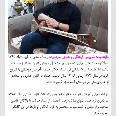
مازندنومه؛ سرویس فرهنگی و هنری، سردبیر:
علیرضا احمدی خطیر، متولد 1363
سوادکوه است. شاید برای کودکان زیر 10 سال آموختن تار و سه تار زودهنگام
باشد، اما علیرضا از 7 سالگی نزد استاد جلال حیدری آموختن موسیقی را شروع
کرد. در سال 1375 زمانی که 12 سال داشت، همراه با اقای حیدری و تعدادی
از هنرجویانش در سینمای قائم شهر کنسرت داد.
در ادامه برای آموختن تار و سه تار و تجربه ی اتفاقات تازه، زمستان سال 1387
در تهران نزد استاد کیوان ساکت رفت. احمدی از استاد ساکت با واژگان خاصی
تمجید و از منش و خصوصیات منحصر به فرد اخلاقی او بارها در این گفتگو
تعریف کرد.