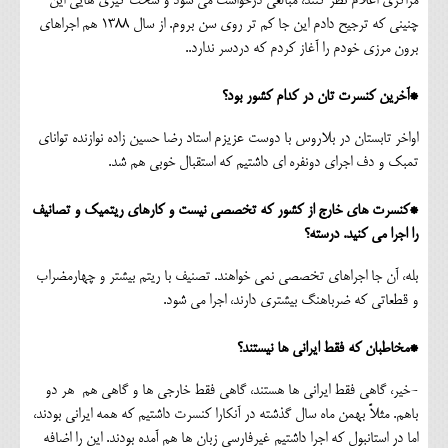
مراکزی اعلام نظر کنند، مبالغی درخواست می شود و سخت گیری هایی این
چنینی که ترجیح دادم این جا کم تر روی سن بروم. از سال 1388 هم اجراهای
برون مرزی خودم را آغاز کردم که دردسر ندارد..
*آخرین کنسرت تان در کدام کشور بود؟
اواخر تابستان در بلاروس با دوست عزیزم استاد رضا حسین زاده نوازنده توانای
تمبک و دف اجرای دونفره ای داشتیم که استقبال خوبی هم شد.
*کنسرت های خارج از کشور که تخصصی نیست و کارهای ریتمیک و تصانیف
را اجرا می کنید. درسته؟
بله، آن جا اجراهای تخصصی نمی خواهند. تصنیف با ریتم بیشتر و چهارمضراب
و قطعاتی که ضرباهنگ بیشتری دارند، اجرا می شود.
*مخاطبان که فقط ایرانی ها نیستند؟
-خیر، گاهی فقط ایرانی ها هستند، گاهی فقط خارجی ها و گاهی هم هر دو
باهم. مثلاً بهمن ماه سال گذشته در آنکارا کنسرت داشتیم که همه ایرانی بودند،
اما در استانبول که اجرا داشتیم غیرفارسی زبان ها هم آمده بودند. این را اضافه