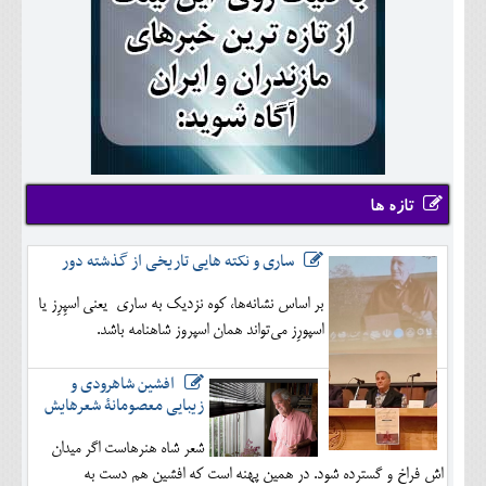
تازه ها
ساری و نکته هایی تاریخی از گذشته دور
بر اساس نشانه‌ها، کوه نزدیک به ساری یعنی اسپِرِز یا
اسپورِز می‌تواند همان اسپروز شاهنامه باشد.
افشین شاهرودی و
زیبایی معصومانۀ شعرهایش
شعر شاه هنرهاست اگر میدان
اش فراخ و گسترده شود. در همین پهنه است که افشین هم دست به