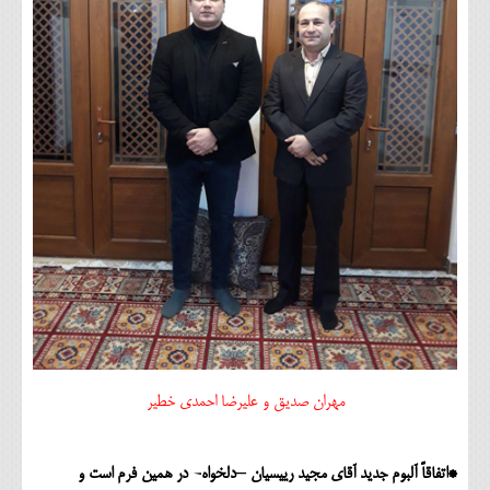
مهران صدیق و علیرضا احمدی خطیر
*اتفاقاً آلبوم جدید آقای مجید رییسیان –دلخواه- در همین فرم است و