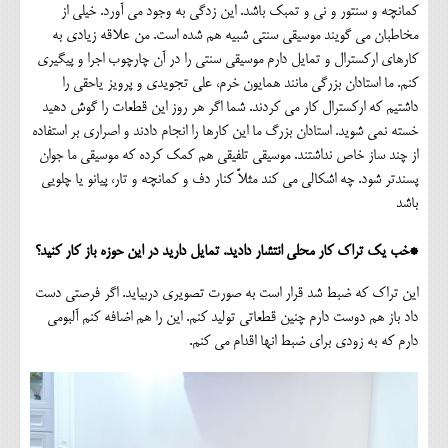
کمانچه و سنتور و نی و تمبک باشد. این زدگی به وجود می آورد. خیلی از
مخاطبان می گویند موسیقی سنتی شبیه هم شده است. من علاقه زیادی به
کارهای ارکسترال و تمایل دارم موسیقی سنتی را در آن چارچوب اجرا و پیگیری
کنم. ما استادان بزرگی مانند همایون خرم، علی تجویدی و پرویز یاحقی را
داشتیم که ارکسترال کار می کردند. شما اگر هر روز این قطعات را گوش دهید
خسته نمی شوید. استادان بزرگ ما این کارها را انجام دادند و اصراری بر استفاده
از چند ساز خاص نداشتند. موسیقی تلفیقی هم کمک کرده که موسیقی ما جوان
پسندتر شود. چه اشکالی می کند مثلاً کنار دف و کمانچه و تار، پیانو یا چلویی
باشد
*خب یک تراک کار محلی انتشار دادید. تمایل دارید در این حوزه باز کار کنید؟
این تراک که ضبط شد قرار است به صورت تصویری دربیاید. اگر فرصتی دست
داد باز هم دوست دارم چنین قطعاتی تولید کنم. این را هم اضافه کنم آلبومی
دارم که به زودی برای ضبط انها اقدام می کنم.