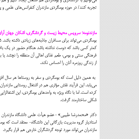
می‌توانیم با گردشگری و بومگردی هم اشتغال ایجاد کنیم و هم 
تجربه کنند/ در حوزه بومگردی مازندران کنفرانس‌های علمی و پ
مازندنومه؛ سرویس محیط زیست و گردشگری، اشکان جهان آرای
بومگردی می‌تواند برای مسافران جاذبه‌های زیادی داشته باشد. ش
کمتر کسی باشد که دوست نداشته باشد هنگام حضور در یک با
فرهنگی سنتی و بومی، طعم غذای اهالی آن منطقه را نچشد یا 
از زندگی روزمره آنان را احساس نکند.
به همین دلیل است که بومگردی و سفر به روستاها هر سال اف
می‌یابد. این فرآیند نقش مؤثری هم در اشتغال روستایی مازندران ا
کرده است. اما با نگاه ویژه به واحدهای بومگردی، این اشتغالزایی
شکلی ساختارمند گرفت.
دکتر «محمدرضا طبیبی» -عضو هیأت علمی دانشگاه مازندران 
استادیار گروه مدیریت بازرگانی این دانشگاه- معتقد است که بو
مازندران می‌تواند مورد توجه گردشگران خارجی هم قرار بگیرد.