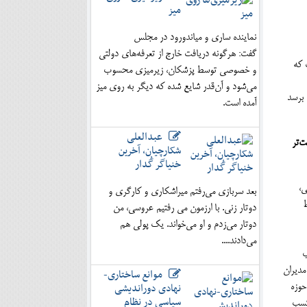
میز
نماینده ساری و میاندورود در مجلس
گفت: هرگونه دریافت خارج از تعرفه‌های دولتی
 که
و خصوصی توسط پزشکان، زیرمیزی محسوب
می‌شود و آن‌قدر شایع شده که دیگر به روی میز
 برسد
آمده است.
عبدالعلی
‌تر
شکارچیان، آخرین
خنیاگر گُدار
ی،
بعد سربازی می‌رفتم میراشکاری و کارگری و
ط
دوتار زنی. با ارزمون می رفتیم عروسی، من
دوتار می‌زدم و او می‌خواند. یک پولی هم
می‌دادند....
ب
دیران
موانع ساختاری-
نهادی دوراندیشی
حوزه
سیاسی در نظام
 کسب