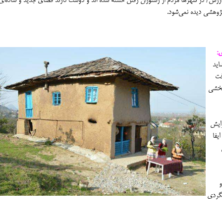
ارزش/ در شهرها مردم از رستوران رفتن خسته شده اند و دوست دارند فضای جدید و ساده‌ای 
ژوهشی دیده نمی‌شود.
:
اید
فت
بخشی
زایش
یفا
و
مگردی