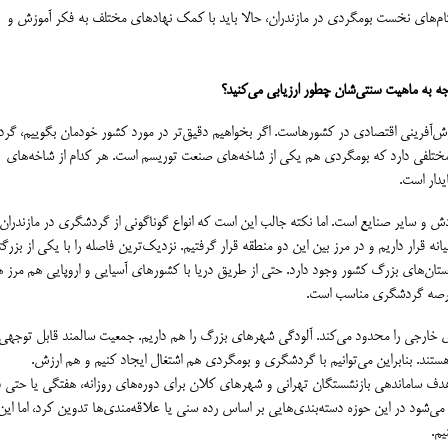
گام‌های نخست بومگردی در مازندران، حالا باید با کمک نهادهای مختلف به فکر آموزش و
جه به ماهیت سنتی‌شان چطور ارزیابی می‌کنید؟
ش‌آفرینی اقتصادی در کشورهاست. اگر بخواهیم دقیق‌تر در مورد کشور خودمان بگوییم، گ
مختلفی دارد که بومگردی هم یکی از شاخه‌های صنعت توریسم است. هر کدام از شاخه‌های
یدار است.
 و سایر صنایع است. اما نکته جالب این است که انواع گوناگونی از گردشگری در مازندران 
نه قرار داریم و در مرز بین این دو منطقه قرار گرفتیم. نزدیک‌ترین فاصله را با یکی از بزرگ
استان‌های بزرگ کشور وجود دارد. حتی از طریق دریا با کشورهای آسیایی و اروپایی هم مرز ه
 عرصه گردشگری مناسب است.
 خارجی را محدود می‌کند. آلودگی شهرهای بزرگ را هم داریم. جمعیت سالمند قابل توجهی
ستند. بنابراین می‌توانیم با گردشگری و بومگردی هم اشتغال ایجاد کنیم و هم ارزش.
 هدف ساماندهی بازنشستگان تهرانی و شهرهای کلان برای دوره‌های روزانه، هفتگی یا حتی 
 می‌شود در این حوزه دسته‌بندی‌هایی بر اساس رده سنی یا علاقه‌مندی‌ها تدوین کرد، اما ا
یم.