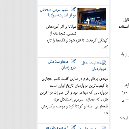
شب عرس؛ سخنان
نو از اندیشه مولانا
ابل
ستفاده
مولانا بر اثر آموزه‌های
شمس، شجاعانه از
کهنگی گریخت تا تازه شود و نگاه‌ها را تازه
کند.
ز راه
متفاوت؛ مثل
دروازه‌بان
مهدی یزدانی‌خرم در ساری گفت: ناصر حجازی
رند
با کیفیت‌ترین دروازه‌بان تاریخ ایران است،
 خود
دروازه‌بانی که مهاجم بود و گل هم زد. در آخرین
خصصی
بازی که حجازی سرمربی استقلال بود،
قلعه‌نوعی علیه او کودتا کرد و موجب برکناریش
شد.
ایجاد
زیرمیزی‌ها روی