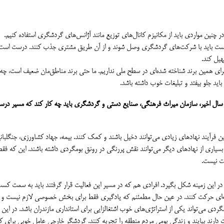
در چنین مواردی باید از مکانیزم کانال‌های توزیع مانند آژانس‌های گردشگری استفاده کنیم.
م است باید با شرکت‌های گردشگری وصل شوند و از آن طریق مشتری جذب کنند. درست است
هیل کند.
ای همین برند شناخته شده‌ای در سطح ملی نداریم. ما حتی برند مناطق‌مان ضعیف است، چه
 جلو بیفتد و تبلیغات خوب داشته باشد.
 سال اخیر، سازمان میراث فرهنگی، صنایع دستی و گردشگری باید چه کار کند که مسیر درست
این فرآیند نهادهای زیادی می‌توانند دخیل باشند و کمک کنند. بیمه، جهاد کشاورزی، جنگلبان
 بسیاری از نهادهای دیگر می‌توانند نقش پررنگی در رونق بومگردی داشته باشند. این که فق
ت نیست.
در این زمینه شکل بگیرد. افرادی هم که در مسیر این فعالیت قرار گرفتند باید به سمت کس
‌ای حرکت کنند. در عین حال مطمئنم که یادگیری فقط برای بخش خصوصی لازم نیست و م
دی می‌تواند یکی از استراتژی‌های خوب اشتغالزایی برای استانداری مازندران باشد. در این 
ست دارند بیایند و زندگی بومی مردم منطقه را تجربه کنند. گردشگر خارجی عامل خوبی برای