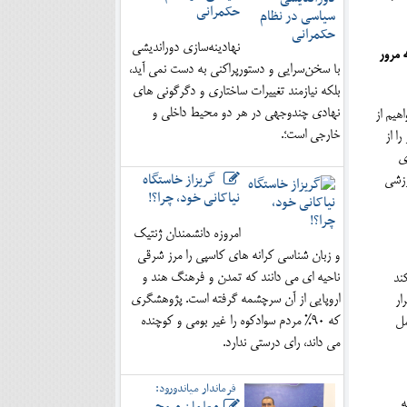
حکمرانی
نهادینه‌سازی دوراندیشی
 مرور
با سخن‌سرایی و دستورپراکنی به دست نمی آید،
بلکه نیازمند تغییرات ساختاری و دگرگونی های
نهادی چندوجهی در هر دو محیط داخلی و
هیم از
خارجی است؛.
ا از
ی
گریزاز خاستگاه
رزشی
نیاکانی خود، چرا؟!
امروزه دانشمندان ژنتیک
و زبان شناسی کرانه های کاسپی را مرز شرقی
ناحیه ای می دانند که تمدن و فرهنگ هند و
کند
اروپایی از آن سرچشمه گرفته است. پژوهشگری
ار
که 90% مردم سوادکوه را غیر بومی و کوچنده
مل
می داند، رای درستی ندارد.
فرماندار میاندورود:
ه