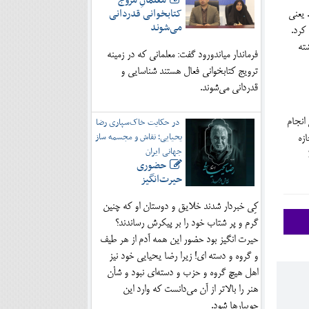
معلمانِ مروج
کتابخوانی قدردانی
 یعنی
می‌شوند
کرد.
ته
فرماندار میاندورود گفت: معلمانی که در زمینه
ترویج کتابخوانی فعال هستند شناسایی و
قدردانی می‌شوند.
در حکایت خاک‌سپاری رضا
انجام
یحیایی؛ نقاش و مجسمه ساز
ازه
جهانی ایران
حضوری
حیرت‌انگیز
کِی خبردار شدند خلایق و دوستان او که چنین
گرم و پر شتاب خود را بر پیکرش رساندند؟
حیرت انگیز بود حضور این همه آدم از هر طیف
و گروه و دسته ای! زیرا رضا یحیایی خود نیز
اهل هیچ گروه و حزب و دسته‌ای نبود و شأن
هنر را بالاتر از آن می‌دانست که وارد این
جویبارها شود.