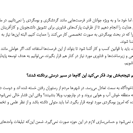
، اما خود ما و به ویژه جوانان قدر فرصت‌هایی مانند گردشگری و بومگردی را نمی‌دانیم. در مق
دایت را انجام دهیم تا از ظرفیت پارک‌های فناوری برای تشویق دانشجویان و کارآفرینان ا
ا که در بحث بومگردی به صورت تخصصی کار می‌کنند را حمایت کنیم. البته این‌ها نیاز به
نا شوند.
ید با قوانین کسب و کار آشنا شود تا بتواند از این فرصت‌ها استفاده کند. اگر عواملی مانند
و زیرساخت‌ها و فناوری مورد نیاز در کنار هم قرار بگیرند، می‌توانیم به هدف توسعه پایدار ا
شویم.
 نتیجه‌بخش بود. فکر می‌کنید این گام‌ها در مسیر درستی برداشته شدند؟
ناخودآگاه به سمت تعادل می‌رسد. در شهرها مردم از رستوران رفتن خسته شده اند و دوست دا
ه منطقه خوش آب و هوایی بروند و در چارچوب ویلا بنشینند؟ وقتی این فشار خالی نمی‌شود
ده که امروز بومگردی مورد توجه قرار بگیرد. اما باید متولی داشته باشد و از نظر علمی و ت
نمی‌شود و حساس‌سازی لازم در این حوزه صورت نمی‌گیرد. ضمن این‌که تبلیغات واحدهای 