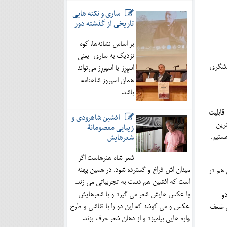
ساری و نکته هایی
تاریخی از گذشته دور
بر اساس نشانه‌ها، کوه
نزدیک به ساری یعنی
ردشگری
اسپِرِز یا اسپورِز می‌تواند
همان اسپروز شاهنامه
باشد.
قابلیت
افشین شاهرودی و
ترین
زیبایی معصومانۀ
شعرهایش
ستیم.
شعر شاه هنرهاست اگر
میدان اش فراخ و گسترده شود. در همین پهنه
 هم در
است که افشین هم دست به تجربیاتی می زند.
با عکس هایش شعر می گیرد و با شعرهایش
دو
عکس و می کوشد که این دو را با نقاشی و طرح
ین ضعف
واره هایی بیامیزد و از دهان شعر حرف بزند.