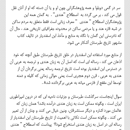
سر در گمی دوبلوا و همه پژوهشگرانی چون او و یا آن دسته که او از آنان نقل
قول می کند ، بر می گردد به اصطلاح "هندی" . به گمان همه این
پژوهشگران اصطلاح " هندی " معرف زبانی است فقط متعلق به مردم ساکن
در شبه قاره هند و یا مردمی ساکن در محدوده جغرافیای تاریخی هند ، حال آن
که نادرستی این گمان با نگاه به منابع و مآخذ ابن اسفندیار در تالیف کتاب
مشهور تاریخ طبرستان آشکار می شود.
از منابع مورد استفاده ابن اسفندیار در خلق تاریخ طبرستان طبق آنچه که خود
اذعان می کند ، رساله ای است که اصل آن به زبان هندی و ترجمه به عربی آن
در دسترس ابن اسفندیار بوده است تاریخ ترجمه رساله یعنی برگردان آن از
هندی به عربی ، قرن دوم هجری است یعنی حوالی زمانی که کلیله و دمنه
توسط ابن مقفع از فارسی میانه به عربی برگردانده شد8 .
سوال اینجاست، سرگذشت طبرستان و جزئیات ناحیه ای که در درون امپراطوری
ایران است ، چگونه ممکن است به زبان هندی درآمده باشد؟ همان زبان که
عالمان مورد اشاره و دیگر مستشرقان، چنین خیال می کنند و چنان از آن تعبیر
می کنند . چگونه ممکن است نکاتی با اهمیت از تاریخ طبرستان ابن اسفندیار از
رساله ای در اصل به زبان هندی استخراج شود!؟ پیداست که اصطلاح " هندی