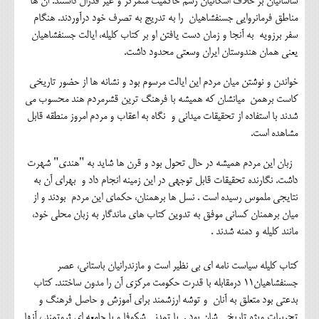
ساسانیان بر خلاف اشکانیان رسم حاکمیت متمرکز و غیر فدرال داشتند. آن ها
مناطق فرمانروایی جسنفشاهیان را به تدریج به تصرف خود درآوردند. هنگام
سفر برزویه به آنجا و زمان دست یافتن او بر کتاب کلیله، ایالت جسنفشاهیان
یعنی همان هندوستان ایران وسعتی محدود داشت.
خواندن و نوشتن میان مردم این ایالت مرسوم بود و نشانه ها از حضور تاریخی
کاست برهمن میانشان که همیشه با فرهنگ ترین قشرمردم هند محسوب می
شدند با استفاده از تحقیقات میدانی و نگاه به اعقاب و مردم امروز منطقه قابل
مشاهده است.
زبان این مردم همیشه در حال تحول بود و قرن ها شاید به "هندی" شهرت
داشت. نگارنده تحقیقات قابل توجهی در این زمینه انجام داد و بهرای آن به
نتایجی ملموس رسیده است . نسل ها برهمنان، حکمای این مردم بودند و از
میان برهمنان کسانی موفق به تدوین کتاب های ماندگار به زبان محلی خود،
مانند کلیله و دمنه شدند .
کتاب کلیله سیاست نامه ای بی نظیر است و مازندرانیان باستانی، عصر
جسنفشاهیان11 درمقابله با قدرت حکومت مرکزی آن را مدون ساختند. کتاب
بدعتی بود متعلق به آنان و توشه ارزشمند برای آموزش و حاصل فرهنگ و
تجربیات ویژه تاریخی شان بود . با تمدنی شکوفا و با جامعه ای ثروتمند ، آنها