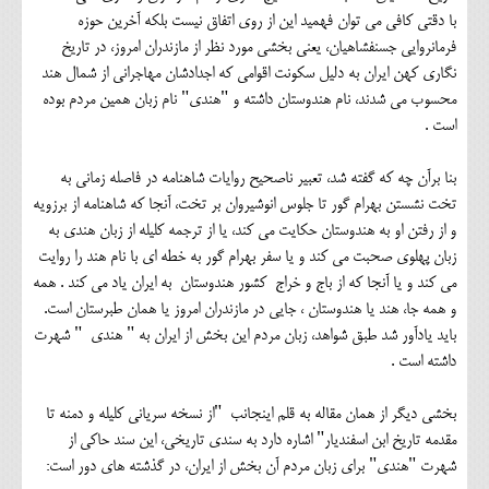
با دقتی کافی می توان فهمید این از روی اتفاق نیست بلکه آخرین حوزه
فرمانروایی جسنفشاهیان، یعنی بخشی مورد نظر از مازندران امروز، در تاریخ
نگاری کهن ایران به دلیل سکونت اقوامی که اجدادشان مهاجرانی از شمال هند
محسوب می شدند، نام هندوستان داشته و "هندی" نام زبان همین مردم بوده
است .
بنا برآن چه که گفته شد، تعبیر ناصحیح روایات شاهنامه در فاصله زمانی به
تخت نشستن بهرام گور تا جلوس انوشیروان بر تخت، آنجا که شاهنامه از برزویه
و از رفتن او به هندوستان حکایت می کند، یا از ترجمه کلیله از زبان هندی به
زبان پهلوی صحبت می کند و یا سفر بهرام گور به خطه ای با نام هند را روایت
می کند و یا آنجا که از باج و خراج کشور هندوستان به ایران یاد می کند . همه
و همه جا، هند یا هندوستان ، جایی در مازندران امروز یا همان طبرستان است.
باید یادآور شد طبق شواهد، زبان مردم این بخش از ایران به " هندی " شهرت
داشته است .
بخشی دیگر از همان مقاله به قلم اینجانب "از نسخه سریانی کلیله و دمنه تا
مقدمه تاریخ ابن اسفندیار" اشاره دارد به سندی تاریخی، این سند حاکی از
شهرت "هندی" برای زبان مردم آن بخش از ایران، در گذشته های دور است: