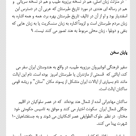
" در منزلت زبان اصلی، هم در نسخه برزویه طبیب و هم در نسخه سریانی و
هم در رساله ای هندی در مورد تاریخ طبرستان که عربی آن در دسترس ابن
اسفندیار بود و او از آن در تالیف تاریخ طبرستان بهره برد، همه و همه اشاره به
زبان مردم طبرستان است و لزوماً اشاره به زبان سنسکریت یا به زبان هایی که
بنفی و دوبلوا ، زبان محلی مربوط به هند تصور می کنند نیست. 9
پایان سخن
سفیر فرهنگی انوشیروان ،برزویه طبیب، در واقع به هندوستان ایران سفر می
کند، ایالتی که قسمتی از مازندران یا طبرستان امروز بوده است. نام این ایالت
مانند نام بسیاری از ایالات ایران متشکل از پسوند مکان "ستان" و ریشه قومی
ساکنان ایالت است.
ساکنان مهاجرانی آمده از شمال هند بوده‌اند که در عصر سلوکیان در اقلیم
جنگلی شمال ایران سکونت اختیار می کنند و موفق به تاسیس حکومتی خود
مختار، در نظم ملوک الطوایفی عصر اشکانیان می شوند و به جسنفشاهیان10
شهرت پیدا می کنند.