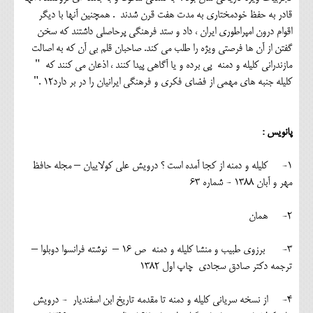
قادر به حفظ خودمختاری به مدت هفت قرن شدند . همچنین آنها با دیگر
اقوام درون امپراطوری ایران ، داد و ستد فرهنگی پرحاصلی داشتند که سخن
گفتن از آن ها فرصتی ویژه را طلب می کند. صاحبان قلم بی آن که به اصالت
مازندرانی کلیله و دمنه پی برده و یا آگاهی پیدا کنند ، اذعان می کنند که "
کلیله جنبه های مهمی از فضای فکری و فرهنگی ایرانیان را در بر دارد12 ."
پانویس :
1- کلیله و دمنه از کجا آمده است ؟ درویش علی کولاییان – مجله حافظ
مهر و آبان 1388 - شماره 63
2- همان
3- برزوی طبیب و منشا کلیله و دمنه ص 16 – نوشته فرانسوا دوبلوا –
ترجمه دکتر صادق سجادی چاپ اول 1382
4- از نسخه سریانی کلیله و دمنه تا مقدمه تاریخ ابن اسفندیار - درویش