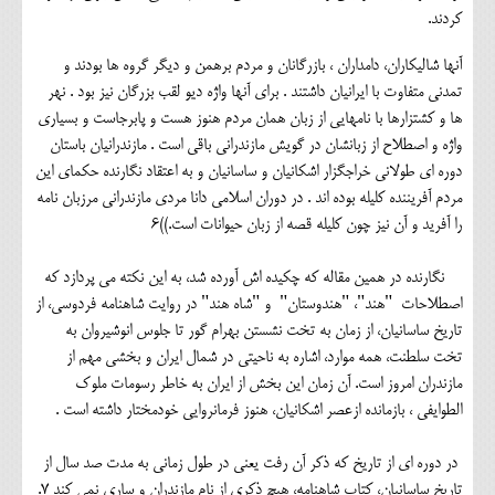
کردند.
آنها شالیکاران، دامداران ، بازرگانان و مردم برهمن و دیگر گروه ها بودند و
تمدنی متفاوت با ایرانیان داشتند . برای آنها واژه دیو لقب بزرگان نیز بود . نهر
ها و کشتزارها با نامهایی از زبان همان مردم هنوز هست و پابرجاست و بسیاری
واژه و اصطلاح از زبانشان در گویش مازندرانی باقی است . مازندرانیان باستان
دوره ای طولانی خراجگزار اشکانیان و ساسانیان و به اعتقاد نگارنده حکمای این
مردم آفریننده کلیله بوده اند . در دوران اسلامی دانا مردی مازندرانی مرزبان نامه
را آفرید و آن نیز چون کلیله قصه از زبان حیوانات است.))6
نگارنده در همین مقاله که چکیده اش آورده شد، به این نکته می پردازد که
اصطلاحات "هند"، "هندوستان" و "شاه هند" در روایت شاهنامه فردوسی، از
تاریخ ساسانیان، از زمان به تخت نشستن بهرام گور تا جلوس انوشیروان به
تخت سلطنت، همه موارد، اشاره به ناحیتی در شمال ایران و بخشی مهم از
مازندران امروز است. آن زمان این بخش از ایران به خاطر رسومات ملوک
الطوایفی ، بازمانده ازعصر اشکانیان، هنوز فرمانروایی خودمختار داشته است .
در دوره ای از تاریخ که ذکر آن رفت یعنی در طول زمانی به مدت صد سال از
تاریخ ساسانیان، کتاب شاهنامه، هیچ ذکری از نام مازندران و ساری نمی کند 7.