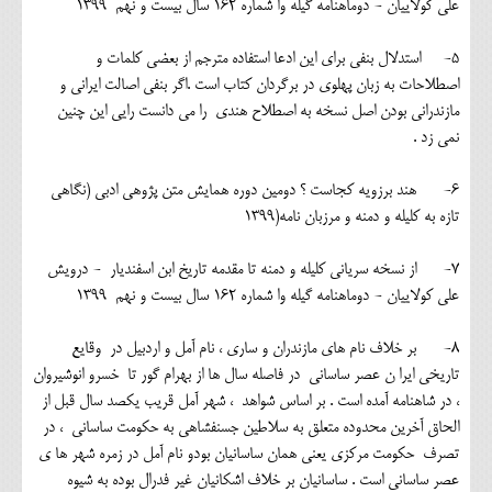
علی کولاییان - دوماهنامه گیله وا شماره 162 سال بیست و نهم 1399
5- استدلال بنفی برای این ادعا استفاده مترجم از بعضی کلمات و
اصطلاحات به زبان پهلوی در برگردان کتاب است .اگر بنفی اصالت ایرانی و
مازندرانی بودن اصل نسخه به اصطلاح هندی را می دانست رایی این چنین
نمی زد .
6- هند برزویه کجاست ؟ دومين دوره همايش متن پژوهي ادبي (نگاهي
تازه به كليله و دمنه و مرزبان نامه(1399
7- از نسخه سریانی کلیله و دمنه تا مقدمه تاریخ ابن اسفندیار - درویش
علی کولاییان - دوماهنامه گیله وا شماره 162 سال بیست و نهم 1399
8- بر خلاف نام های مازندران و ساری ، نام آمل و اردبیل در وقایع
تاریخی ایرا ن عصر ساسانی در فاصله سال ها از بهرام گور تا خسرو انوشیروان
، در شاهنامه آمده است . بر اساس شواهد ، شهر آمل قریب یکصد سال قبل از
الحاق آخرین محدوده متعلق به سلاطین جسنفشاهی به حکومت ساسانی ، در
تصرف حکومت مرکزی یعنی همان ساسانیان بودو نام آمل در زمره شهر ها ی
عصر ساسانی است . ساسانیان بر خلاف اشکانیان غیر فدرال بوده به شیوه