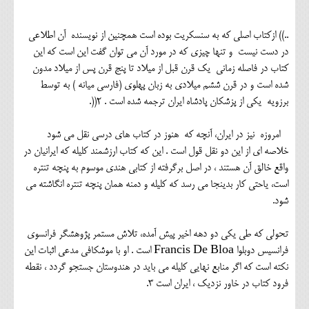
..)) ازکتاب اصلي که به سنسکريت بوده است همچنين از نويسنده آن اطلاعي
در دست نيست و تنها چيزي که در مورد آن مي توان گفت اين است که اين
کتاب در فاصله زماني يک قرن قبل از ميلاد تا پنج قرن پس از ميلاد مدون
شده است و در قرن ششم ميلادي به زبان پهلوي (فارسي ميانه ) به توسط
برزویه يکي از پزشکان پادشاه ايران ترجمه شده است . 2((.
امروزه نیز در ایران، آنچه که هنوز در کتاب های درسی نقل می شود
خلاصه ای از این دو نقل قول است . این که کتاب ارزشمند کلیله که ایرانیان در
واقع خالق آن هستند ، در اصل برگرفته از کتابی هندی موسوم به پنچه تنتره
است، یاحتی کار بدینجا می رسد که کلیله و دمنه همان پنچه تنتره انگاشته می
شود.
تحولی که طی یکی دو دهه اخیر پیش آمده، تلاش مستمر پژوهشگر فرانسوی
فرانسیس دوبلوا Francis De Bloa است . او با موشکافی مدعی اثبات این
نکته است که اگر منابع نهایی کلیله می باید در هندوستان جستجو گردد ، نقطه
فرود کتاب در خاور نزدیک ، ایران است 3.