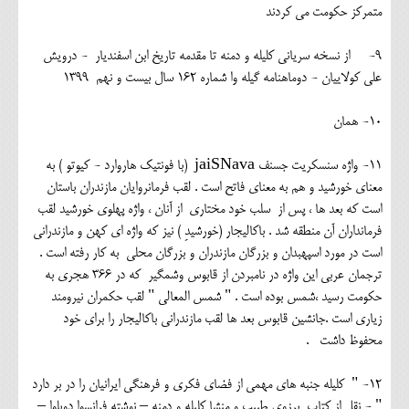
متمرکز حکومت می کردند
9- از نسخه سریانی کلیله و دمنه تا مقدمه تاریخ ابن اسفندیار - درویش
علی کولاییان - دوماهنامه گیله وا شماره 162 سال بیست و نهم 1399
10- همان
11- واژه سنسکریت جسنف jaiSNava (با فونتیک هاروارد - کیوتو ) به
معنای خورشید و هم به معنای فاتح است . لقب فرمانروایان مازندران باستان
است که بعد ها ، پس از سلب خود مختاری از آنان ، واژه پهلوی خورشید لقب
فرمانداران آن منطقه شد . باکالیجار (خورشیدِ ) نیز که واژه ای کهن و مازندرانی
است در مورد اسپهبدان و بزرگان مازندران و بزرگان محلی به کار رفته است .
ترجمان عربی این واژه در نامبردن از قابوس وشمگیر که در 366 هجری به
حکومت رسید ،شمس بوده است . " شمس المعالی " لقب حکمران نیرومند
زیاری است .جانشین قابوس بعد ها لقب مازندرانی باکالیجار را برای خود
محفوظ داشت .
12- " کلیله جنبه های مهمی از فضای فکری و فرهنگی ایرانیان را در بر دارد
" - نقل از کتاب برزوی طبیب و منشا کلیله و دمنه – نوشته فرانسوا دوبلوا –