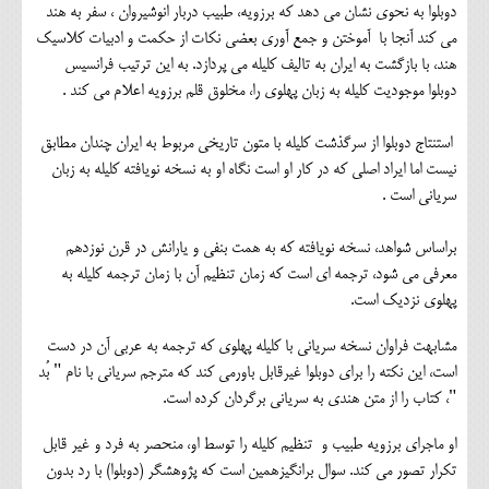
دوبلوا به نحوی نشان می دهد که برزویه، طبیب دربار انوشیروان ، سفر به هند
می کند آنجا با آموختن و جمع آوری بعضی نکات از حکمت و ادبیات کلاسیک
هند، با بازگشت به ایران به تالیف کلیله می پردازد. به این ترتیب فرانسیس
دوبلوا موجودیت کلیله به زبان پهلوی را، مخلوق قلم برزویه اعلام می کند .
استنتاج دوبلوا از سرگذشت کلیله با متون تاریخی مربوط به ایران چندان مطابق
نیست اما ایراد اصلی که در کار او است نگاه او به نسخه نویافته کلیله به زبان
سریانی است .
براساس شواهد، نسخه نویافته که به همت بنفی و یارانش در قرن نوزدهم
معرفی می شود، ترجمه ای است که زمان تنظیم آن با زمان ترجمه کلیله به
پهلوی نزدیک است.
مشابهت فراوان نسخه سریانی با کلیله پهلوی که ترجمه به عربی آن در دست
است، این نکته را برای دوبلوا غیرقابل باورمی کند که مترجم سریانی با نام " بُد
"، کتاب را از متن هندی به سریانی برگردان کرده است.
او ماجرای برزویه طبیب و تنظیم کلیله را توسط او، منحصر به فرد و غیر قابل
تکرار تصور می کند. سوال برانگیزهمین است که پژوهشگر (دوبلوا) با رد بدون