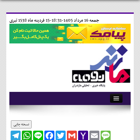
جمعه 16 مرداد 1405-18:31-
15 فردينه ماه 1538 تبری
آرشیو
تماس با ما
نسخه چاپی
Telegram
WhatsApp
Line
Facebook
Twitter
Gmail
Yahoo
Email
Message
وبلاگ
Mail