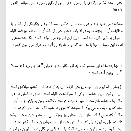
حدود سده ششم میلادی را ، یعنی اندکی پس از ظهور متن فارسی میانه نقض
کند))5
مشاهده می شود بعد از دویست سال تلاش ، منشا کلیله و چگونگی ارتباط و یا
مطابقت آن با پنچه تنتره در ادبیات هند و حتی ارتباط آن با نسخه نویافته کلیله
، سوال برانگیز باقیمانده است، دلیل این امر چه می تواند باشد؟ نگارنده مدعی
است این معما را نتها با مطالعه گسترده تاریخ راز آلود مازندران می توان گشود .
در چکیده مقاله ای منتشر شده به قلم نگارنده با عنوان "هند برزویه کجاست؟
" این چنین آمده است :
(( زمانی که ایرانیان ترجمه پهلوی کلیله را پدید آوردند، قرن ششم میلادی است
. این روشن ترین نشانه تاریخی از سرگذشت کلیله است . شرق شناسان در عین
حال یک نشانه نادرست را هم همیشه درست انگاشته چون بسیاری از ما، آن
هند که برزویه نام می بَرَد را همیشه کشوری در شبه قاره هند تصور کرده اند.
حال آنکه طبق قرائن، مازندران باستان نیز روزگارانی نام هندوستان و هند برخود
داشت، اول به این دلیل که ساکنانش همه از نسلِ مهاجرانِ شمالِ کشور هند
بوده با رضایت سلوکیان و حمایت اشکانیان به اقلیم جنگلی شمال ایران مهاجرت