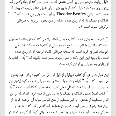
دلیل روایت مترجم مبنی بر اصل هندی کتاب ، سعی می کند از پارادوکسی که
پیش روی خود دارد فرار کند. او با پیروی از رای شرق شناس برجسته پیش از
خود، تئودر بنفی Theodor Benfey بر این نکته پای می فشارد که " بُد "
کلیلگ و دمنگ را نه از زبان هندی بلکه از متن پهلوی برزویه به سریانی
برگردان نموده است 4 .
(( دوبلوا با وجودی که در کتاب خود اینگونه یاد می کند که نویسنده نسطوری
سده 14 میلادی با نام عبد یشوع در فهرستی از کتابها که همکیشانش می
خواندند تصریح کرده است که نسخه سریانی کلیله، ترجمه ای از زبان هندی
است . با وجود این، این نکته را نمی پذیرد، مصر است بگوید که " بُد " کتاب را
از پهلوی به سریانی برگردان کرده است.
این عبارات را عیناً از کتاب دوبلوا و از قول او نقل می کنیم : وقتی عبد یشوع
می نویسد که " بُد " کلیله و دمنه را از هندی به سریانی ترجمه کرد (پشق من
هندوایا ) نباید آن را تحت اللفظی معنی کنیم . مقصود او آشکارا اینست که " بُد
" کتاب اصلاً هندی کلیلگ و دمنگ را به سریانی ترجمه کرد ، اما اینکه او این
اثر را مستقیماً از هندی ، یا غیر مستقیم از متن فارسی میانه آن ترجمه کرده از
بیان عبد یشوع بر نمی آید . دوبلوا در همانجا اضافه می کند که : شاهد و
مدرکی وجود ندارد که فرضیه پدید آمدن ترجمه سریانی کهن از کلیله و دمنه در