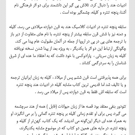
ادبیات هند را دنبال کرد. تلاش پی گیر این دانشمند برای دو اثر فرهنگی نام
آشنا، پنچه تنتره و کلیله، چشمگیر بوده است .
سابقه پنچه تنتره در ادبیات کلاسیک هند به قرن دوازده میلادی می رسد. کلیله
و دمنه نیز با شش قرن سابقه بیشتر از پنچه تنتره، با نام های متفاوت از دیر باز
با ترجمه های پی در پی در اروپا از جمله در آلمان مقبولیت عام پیدا می کند.
چگونگی ارتباط این دو اثر با یکدیگر ، به ویژه بعد از پیدا شدن نسخه نویافته
کلیله به زبان سریانی ، پارادوکسی با خود داشت که به اعتقاد ما عده ای از شرق
شناسان را به سردرگمی کشاند .
برای همه پذیرفتنی است قرن ششم پس از میلاد ، کلیله به زبان ایرانیان ترجمه
و یا تالیف شد اما قدیمی ترین کتاب مشابه کلیله در ادبیات هند پنچه تنتره
است که سابقه اش فقط به قرن دوازده پس از میلاد می رسد .
تئودور بنفی معتقد بود قصه ها از زبان حیوانات (فابل ) همه از هند سرچشمه
می گیرد، پس برای او تقدم زمانی کلیله بر پنچه تنتره گمانی را بر می انگیزد، او
به همراه عده ای دیگر این‌گونه می اندیشد که یک کتاب، کهن‌تر از کلیله و
پنچه تنتره، در مایه های همین دو کتاب که در موضوع مشابه یکدیگرند،