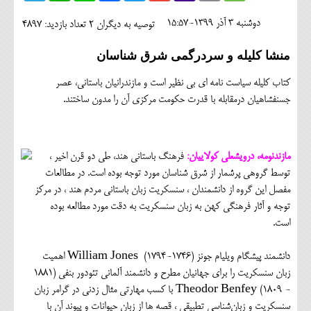
اجتماعی
دوشنبه 3 آذر 1399-15:57
توصیه به دیگران 2
تعداد بازدید: 4897
مهرورزان
منشا کلیله و سردرگمی شرق شناسان
کلینیک
کتاب کلیله سیاست نامه ای بی نظیر است و مازندرانیان باستانی، عصر
حقوقی
جسنفشاهیان درمقابله با قدرت حکومت مرکزی آن را مدون ساختند.
محیط زیست و گردشگری
فرهنگی و هنری
مازندنومه، درویشعلی کولاییان:
فرهنگ باستانی هند، طی دو قرن اخیر ،
توسط گروهی پرشمار از شرق شناسان مورد توجه بوده است. در مطالعات
اقتصادی
مفصل این گروه از دانشمندان ، سنسکریت زبان باستانی مردم هند ، در مرکز
توجه و آثار فرهنگی کهن به زبان سنسکریت به دقت مورد مطالعه بوده
سیاسی
است.
خانه
دانشمند پیشگام ویلیام جونز (1746-1794) William Jones اهمیت
زبان سنسکریت را برای جهانیان مطرح و دانشمند آلمانی تئودور بنفی (1881
- 1809) Theodor Benfey با کسب مهارتی مثال زدنی در گرامر زبان
سنسکریت و زبان‌شناسی تطبیقی ، قصه ها از زبان حیوانات و پیوند آن با