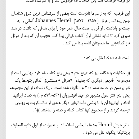
درعرصه فرهنگ هند پای گذاشت اما فراموش شد و یا گم شده است.
این فرضیه که به زعم ما نادرست است بعضی از سرشناس ترین شرق شناسان
چون یوهانس هرتل ( 1955- 1872) Johannes Hertel آلمانی را به
جستجو واداشت . او قریب هفت سال عمر خود را برای هدفی که داشت در هند
سپری کرد تا شاید نشانی ازآن کتاب خیالی پیدا کند. عجیب آن که بعد از هرتل
نیز گمانه‌زنی ها همچنان ادامه پیدا می کند .
لغت نامه دهخدا نقل می کند:
((. حکايات پنجگانه نيز که «پنج تنتر» يعني پنج کتاب نام دارد تهذيبي است از
مجموعه ٔ قديمي ديگري که بعقيده ٔ «هرتل » مستشرق آلماني بتوسط يک
نفر برهمن در حدود سنه 300 م . تأليف شده است . يک نسخه از اين مجموعه
يعني پنج تنتر بقول مشهور در عهد انوشيروان (531-579 م .) به دست ايرانيها
افتاد و ايرانيها آن را با بعضي داستانهاي ديگر هندي از سانسکريت به پهلوي
ترجمه کردند و از مجموع آنها کتاب کليله و دمنه را ساختند ))1 ."
نظر هرتل Hertel بعدها با بعضی اصلاحات و تغییرات، از قول دائره المعارف
بریتانیکا اینگونه نقل می شود :