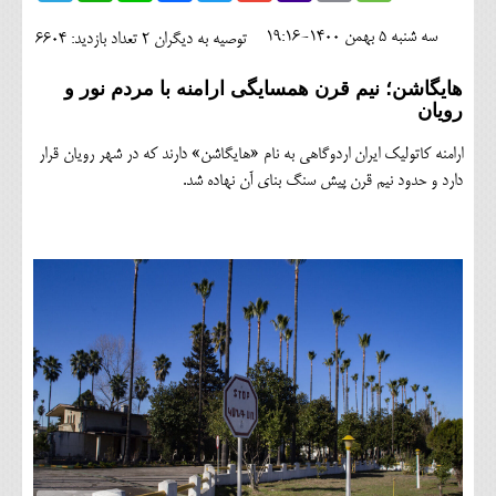
اجتماعی
سه شنبه 5 بهمن 1400-19:16
توصیه به دیگران 2
تعداد بازدید: 6604
مهرورزان
هایگاشن؛ نیم قرن همسایگی ارامنه با مردم نور و
رویان
کلینیک
ارامنه کاتولیک ایران اردوگاهی به نام «هایگاشن» دارند که در شهر رویان قرار
حقوقی
دارد و حدود نیم قرن پیش سنگ بنای آن نهاده شد.
محیط زیست و گردشگری
فرهنگی و هنری
اقتصادی
سیاسی
خانه