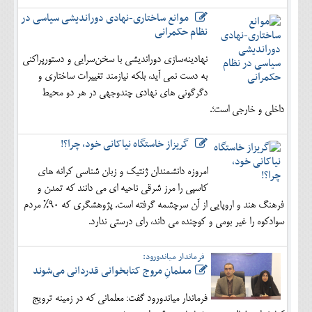
موانع ساختاری-نهادی دوراندیشی سیاسی در
نظام حکمرانی
نهادینه‌سازی دوراندیشی با سخن‌سرایی و دستورپراکنی
به دست نمی آید، بلکه نیازمند تغییرات ساختاری و
دگرگونی های نهادی چندوجهی در هر دو محیط
داخلی و خارجی است؛.
گریزاز خاستگاه نیاکانی خود، چرا؟!
امروزه دانشمندان ژنتیک و زبان شناسی کرانه های
کاسپی را مرز شرقی ناحیه ای می دانند که تمدن و
فرهنگ هند و اروپایی از آن سرچشمه گرفته است. پژوهشگری که 90% مردم
سوادکوه را غیر بومی و کوچنده می داند، رای درستی ندارد.
فرماندار میاندورود:
معلمانِ مروج کتابخوانی قدردانی می‌شوند
فرماندار میاندورود گفت: معلمانی که در زمینه ترویج