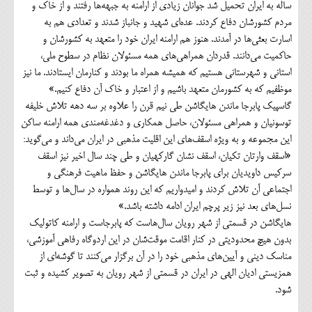
ساله به ایران تحمیل شد جوانان زیادی از ارامنه به جبهه‌ها رفتند و از خاک و
مردم کشورشان دفاع کردند. عده‌ای شهید و جانباز شدند و تعدادی هم به
اسارت بعثی‌ها در آمدند. هنوز هم ارامنه ایران خود را متعهد به کشورشان و
حاکمیت می‌دانند. قدردان همراهی‌های همه مسئولان نظام در سطوح ملی،
استانی و شهرستانی هستیم که همیشه همراه ما بودند و کنارمان ایستادند. ما نیز
موظفیم که به کشورمان متعهد باشیم و از اعتبار و خاک آن دفاع کنیم.»
گاسپیک پابرجا ماندن هایگاشن طی نیم قرن را علاوه بر سه دهه تلاش خلیفه
توسونیان و همراهی مسئولان، حاصل همکاری و دغدغه‌مندی همه ارامنه ساکن
این مجموعه و به ویژه اسقف‌های این اقلیت مذهبی در ایران می‌داند و می‌گوید:
«اسقف وارتان تکیان، اسقف نشان گارکهیان و طی چند سال اخیر نیز اسقف
سرکیس داویدیان برای پابرجا ماندن هایگاشن و حفظ ماهیت فرهنگی و
اجتماعی آن تلاش کردند و امیدواریم که این روند همواره در سال‌ها و توسط
نسل‌های بعد نیز زیر پرچم ایران ادامه داشته باشد.»
هایگاشن در قسمتی از شهر رویان سال‌هاست که پابرجاست و ارامنه کاتولیک
بدون هیچ محدودیتی در کنار اقامت موقت‌شان در این اردوگاه رفاهی آموزشی،
مناسک دینی و آیین‌های مذهبی خود را در آن برگزار می‌کنند تا گوشه‌ای از
همزیستی ادیان الهی در ایران در قسمتی از شهر رویان به تصویر کشیده و ثبت
شود.