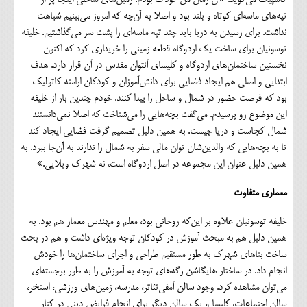
تپه‌های ماسه‌ای کوتاه و بلند بود و اصلا به آن‌چه که امروز می‌بینیم شباهت
نداشت. برای رسیدن به دریا باید چند تپه ماسه‌ای را پشت سر می‌گذاشتیم. خلیفه
توسونیان برای ساخت یک اردوگاه قطعه زمینی را خریداری کرد که اکنون
نخستین ساختمان‌های اردوگاه و کلیسای آنتوان مقدس در آن قرار دارد. هدف
ابتدایی و اصلی هم ایجاد فضایی برای دانش‌آموزان و کودکان ارامنه کاتولیک
بود که فرصت حضور در شمال و ساحل را پیدا کنند. خودم چندین بار از خلیفه
این موضوع رو پرسیدم. می‌گفت بچه‌هایی را می‌شناخت که اصلا نمی‌دانستند
شمال کجاست و دریا چیست. به همین دلیل تصمیم گرفت فضایی ایجاد کند
تا به بچه‌هایی که والدین‌شان توان مالی سفر به شمال را ندارند به آن‌جا ببرد. به
همین دلیل عنوان این مجموعه در اصل اردوگاه است، نه شهرک ویلایی.»
معماری متفاوت
خلیفه توسونیان علاوه بر این‌که روحانی بود، معلم و مهندس معمار هم بود. به
همین دلیل هم به مبحث آموزش در کودکان توجه ویژه‌ای داشت و هم در بحث
ساخت بناهای شهرک به طور مستقیم طراحی و اجرای ساختمان‌ها را خودش
انجام داد. در ساختار هایگاشن رگه‌های توجه به آموزش را به طور برجسته‌ای
می‌توان مشاهده کرد. وجود سالن آمفی‌تئاتر، مدرسه، زمین‌های ورزشی، استخر،
سالن اجتماعات، کلیسا و یک سالن دیگر برای انجام فرایض دینی در کنار