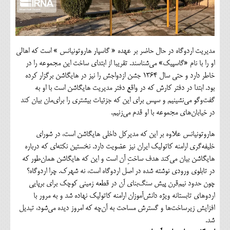
مدیریت اردوگاه در حال حاضر بر عهده « گاسپار هاروتونیانس » است که اهالی
او را با نام «گاسپیک» می‌شناسند. تقریبا از ابتدای ساخت این مجموعه را در
خاطر دارد و حتی سال ۱۳۶۴ جشن ازدواجش را نیز در هایگاشن برگزار کرده
بود. ابتدا در دفتر کارش که در واقع دفتر مدیریت هایگاشن است با او به
گفت‌وگو می‌نشینیم و سپس برای این که جزئیات بیشتری را برای‌مان بیان کند
در خیابان‌های مجموعه با او قدم می‌زنیم.
هاروتونیانس علاوه بر این که مدیرکل داخلی هایگاشن است، در شورای
خلیفه‌گری ارامنه کاتولیک ایران نیز عضویت دارد. نخستین نکته‌ای که درباره
هایگاشن بیان می‌کند هدف ساختِ آن است و این که هایگاشن همان‌طور که
در تابلوی ورودی نوشته شده در اصل اردوگاه است، نه شهرک. چرا اردوگاه؟
چون حدود نیم‌قرن پیش سنگ‌بنای آن در قطعه زمینی کوچک‌ برای برپایی
اردوهای تابستانه ویژه دانش‌آموزان ارامنه کاتولیک نهاده شد و به مرور با
افزایش زیرساخت‌ها و گسترش مساحت به آن‌چه که امروز دیده می‌شود، تبدیل
شد.