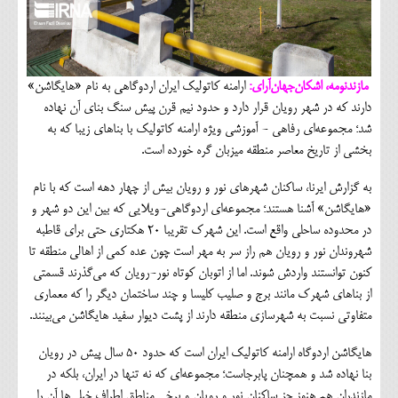
مازندنومه، اشکان‌جهان‌آرای:
ارامنه کاتولیک ایران اردوگاهی به نام «هایگاشن»
دارند که در شهر رویان قرار دارد و حدود نیم قرن پیش سنگ بنای آن نهاده
شد؛ مجموعه‌ای رفاهی - آموزشی ویژه ارامنه کاتولیک با بناهای زیبا که به
بخشی از تاریخ معاصر منطقه میزبان گره خورده است.
به گزارش ایرنا، ساکنان شهرهای نور و رویان بیش از چهار دهه است که با نام
«هایگاشن» آشنا هستند؛ مجموعه‌ای اردوگاهی-ویلایی که بین این دو شهر و
در محدوده ساحلی واقع است. این شهرک تقریبا ۲۰ هکتاری حتی برای قاطبه
شهروندان نور و رویان هم راز سر به مهر است چون عده کمی از اهالی منطقه تا
کنون توانستند واردش شوند. اما از اتوبان کوتاه نور-رویان که می‌گذرند قسمتی
از بناهای شهرک مانند برج و صلیب کلیسا و چند ساختمان دیگر را که معماری
متفاوتی نسبت به شهرسازی منطقه دارند از پشت دیوار سفید هایگاشن می‌بینند.
هایگاشن اردوگاه ارامنه کاتولیک ایران است که حدود ۵۰ سال پیش در رویان
بنا نهاده شد و همچنان پابرجاست؛ مجموعه‌ای که نه تنها در ایران، بلکه در
مازندران هم هنوز جز ساکنان نور و رویان و برخی مناطق اطراف خیلی‌ها آن را