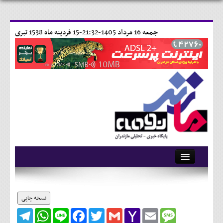
جمعه 16 مرداد 1405-21:32-
15 فردينه ماه 1538 تبری
آرشیو
تماس با ما
نسخه چاپی
Telegram
WhatsApp
Line
Facebook
Twitter
Gmail
Yahoo
Email
Message
وبلاگ
Mail