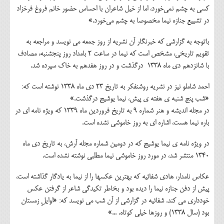
کسی به چشم نمی‌خورد، اما از خیل شاعران با احساس حضور خانم فروغ فرخزاد
در تشییع جنازه نیما مخصوصا به چشم می‌خورد.»
باتوجه به گزارشی که خبرنگار آن نشریه از روز جمعه می نویسد و مراجعه به
تقویم تاریخی، مشخص است که نیما در ساعت 2 بامداد روز پنجشنبه، مصادف
با شانزدهم دی ماه 1338 درگذشت و در روز هفدهم به خاک سپرده شد.
احمد شاملو نیز در نشریه روشنفکر به تاریخ 23 دی ماه 1338 نوشته است که:
«شب پنج شنبه ی هفته ی پیش، نیما یوشیج درگذشت.»
در مجله اندیشه و هنر شماره 9 به تاریخ فروردین ماه 1339 که ویژه نامه ای در
باره نیما هست، اشاره ای به روز خاموشی نشده است.
در ویژه نامه ی نیما یوشیج که در دومین شماره مجله آرش، به تاریخ دی ماه
1340 منتشر شد، در مورد روز خاموشی نیما مطلبی نوشته نشده است.
عکاس نامدار، هادي شفائيه که بهترین عکسها را از نیما به یادگار گذاشته است،
پیش از دفن جنازه نیما را دیده بود و بخاطر تکیدگی شاعر از گرفتن عکس
خودداری می کند. شفائیه در گزارشی از آن شب می نویسد که: «اوايلِ زمستان
بود (سال 1338) و روزها خيلي كوتاه. ...»