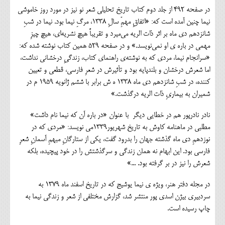
در صفحه 492 از جلد دوم کتاب تاریخ تحلیلی شعر نو نیز در مورد روز خاموشی
نیما چنین آمده است که: «اتفاقِ مهمِّ سالِ 1338، مرگِ نيما بود. نيما در شبِ
شانزدهم دي ماه بر اثر ذات الريه مي‌ميرد و تقريباً هيچ نشريه‌اي، هيچ چيزِ
مهمي در باره ي او نمي‌نويسد.» و در صفحه 529 همین کتاب نوشته شده که:
«سرانجام نيما، مردي كه به نوشته‌ي راهنماي كتاب، زندگيِ درخشاني نداشت،
اما شعرش درخشان و بلندپايه بود و تأثيرش در شعرِ فارسي، قطعي و تعيين
كننده، در شبِ شانزدهم دي ماه 1338 ه ش برابر با ششم ژانويه 1959 م در
شميران به بيماريِ ذات الريه درگذشت.»
نادر نادرپور هم در خطایی دیگر با عنوان «در باره آن كه نيما نام داشت»
مطلبی در ماهنامه كاوش به تاریخ شهريور1339می نویسد: «مردي كه در
نوزدهمِ دي ماه گذشته جهان را بدرود گفت، يكي از ستارگانِ مبهمِ آسمانِ شعرِ
فارسي بود. اين ابهام نه همان زندگي و سرگذشتش را در خود پيچيده، بلكه
شعرش را نيز در بر گرفته بود. ...»
در مجله دفتر هنر، ویژه ی نیما یوشیج که در تاریخ اسفند ماه 1379 به
سردبیری بیژن اسدی پور منتشر شد، گزارش مختلفی از شعر و زندگی نیما به
چاپ رسیده است.