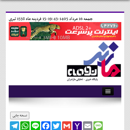
جمعه 16 مرداد 1405-19:43-
15 فردينه ماه 1538 تبری
آرشیو
تماس با ما
نسخه چاپی
Telegram
WhatsApp
Line
Facebook
Twitter
Gmail
Yahoo
Email
Message
وبلاگ
Mail