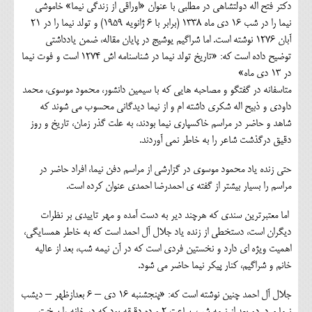
دکتر فتح اله دولتشاهی در مطلبی با عنوان «اوراقی از زندگی نیما» خاموشی
نیما را در شب 16 دی ماه 1338 (برابر با 6 ژانویه 1959) و تولد نیما را در 21
آبان 1276 نوشته است. اما شراگیم یوشیج در پایان مقاله، ضمن یادداشتی
توضیح داده است که: «تاریخ تولد نیما در شناسنامه اش 1274 است و فوت نیما
در 13 دی ماه»
متاسفانه در گفتگو و مصاحبه هایی که با سیمین دانشور، محمود موسوی، محمد
داودی و ذبیح اله شکری داشته ام و از نیما دیدگانی محسوب می شوند که
شاهد و حاضر در مراسم خاکسپاری نیما بودند، به علت گذر زمان، تاریخ و روز
دقیق درگذشت شاعر را به خاطر نمی آوردند.
حتی زنده یاد محمود موسوی در گزارشی از مراسم دفن نیما، افراد حاضر در
مراسم را بسیار بیشتر از گفته ی احمدرضا احمدی عنوان کرده است.
اما معتبرترین سندی که هرچند دیر به دست آمده و مهر تاییدی بر نظرات
دیگران است، دستخطی از زنده یاد جلال آل احمد است که به خاطر همسایگی،
اهمیت ویژه ای دارد و نخستین فردی است که در آن نیمه شب، بعد از عالیه
خانم و شراگیم، کنار پیکر نیما حاضر می شود.
جلال آل احمد چنین نوشته است که: «پنجشنبه 16 دی – 6 بعدازظهر – دیشب
نیما مرد. دو بعد از نیمه شب. ساعت 2 و ده دقیقه بود که در خانه را سخت