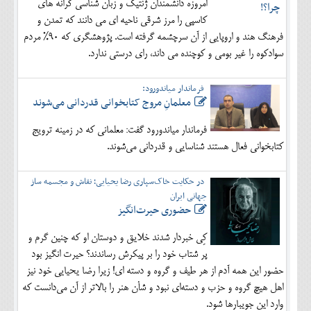
امروزه دانشمندان ژنتیک و زبان شناسی کرانه های
کاسپی را مرز شرقی ناحیه ای می دانند که تمدن و
فرهنگ هند و اروپایی از آن سرچشمه گرفته است. پژوهشگری که 90% مردم
سوادکوه را غیر بومی و کوچنده می داند، رای درستی ندارد.
فرماندار میاندورود:
معلمانِ مروج کتابخوانی قدردانی می‌شوند
فرماندار میاندورود گفت: معلمانی که در زمینه ترویج
کتابخوانی فعال هستند شناسایی و قدردانی می‌شوند.
در حکایت خاک‌سپاری رضا یحیایی؛ نقاش و مجسمه ساز
جهانی ایران
حضوری حیرت‌انگیز
کِی خبردار شدند خلایق و دوستان او که چنین گرم و
پر شتاب خود را بر پیکرش رساندند؟ حیرت انگیز بود
حضور این همه آدم از هر طیف و گروه و دسته ای! زیرا رضا یحیایی خود نیز
اهل هیچ گروه و حزب و دسته‌ای نبود و شأن هنر را بالاتر از آن می‌دانست که
وارد این جویبارها شود.