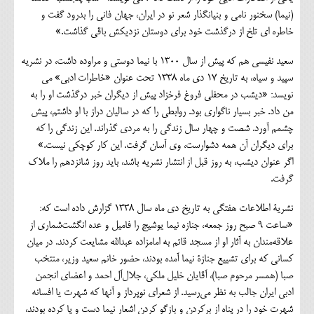
(نیما) سخنور نامی و بنیانگذار شعر نو در ایران، جهان فانی را بدرود گفت و
خاطره ای تلخ از درگذشت خود برای دوستان نزدیکش باقی گذاشت.»
سعید نفیسی هم که پیش از سال 1300 با نیما دوستی و مراوده داشت، در نشریه
سپید و سیاه، به تاریخ 17 دی ماه 1338 تحت عنوان «خاطرات ادبی» می
نویسد: «دیشب در محفلی فروغ فرخزاد پیش از دیگران خبر درگذشت او را به
من داد. خبر بسیار ناگواری بود. روابطی را که در سالیان دراز با او داشتم، پیش
چشمم آورد. شصت و چهار سال زندگی را به مردی گذراند. این زندگی را که
برای دیگران آن همه دشوارست، وی آسان گرفت. این کار کوچکی نیست.»
اگر عنوان دیشب، به روز قبل از انتشار نشریه باشد، باید روز شانزدهم را ملاک
گرفت.
نشریة اطلاعات هفتگی به تاریخ دی ماه سال ۱۳۳۸ گزارش داده است که:
«ساعت ۹ صبح روز جمعه، جنازه نیما یوشیج را فامیل و عده انگشت‌شماری از
علاقه‌مندان به آثار او از مسجد قائم به امامزاده عبدالله مشایعت کردند. در میان
کسانی که برای تشییع جنازة نیما آمده بودند، حضور خانم سعید وزیر، منتخب
صبا (همسر مرحوم صبا)‌، آقایان خلیل ملکی، جلال‌آل احمد و اعضای انجمن
ادبی ایران جالب به نظر می‌رسید. از شعرای نوپرداز و آنها که شهرت یا افسانه
شهرت خود را در پناه از برکردن و بازگو کردن اشعار نیما دست و پا کرده بودند،