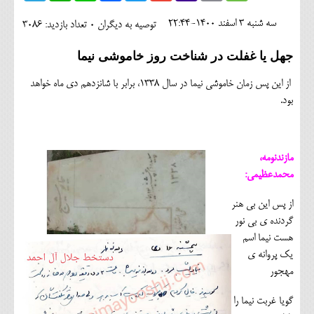
اجتماعی
سه شنبه 3 اسفند 1400-22:44
توصیه به دیگران 0
تعداد بازدید: 3086
مهرورزان
جهل یا غفلت در شناخت روز خاموشی نیما
کلینیک
از این پس زمان خاموشی نیما در سال 1338، برابر با شانزدهم دی ماه خواهد
حقوقی
بود.
محیط زیست و گردشگری
فرهنگی و هنری
مازندنومه،
محمدعظیمی:
اقتصادی
از پس این بی هنر
سیاسی
گردنده ی بی نور
هست نیما اسم
خانه
یک پروانه ی
مهجور
گویا غربت نیما را