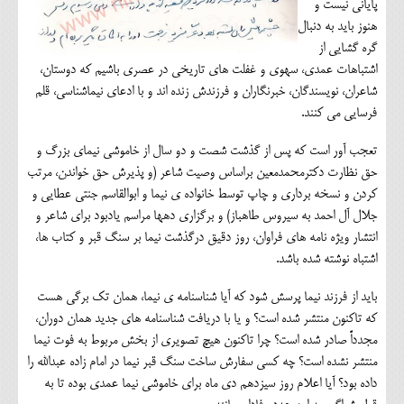
پایانی نیست و
هنوز باید به دنبال
گره گشایی از
اشتباهات عمدی، سهوی و غفلت های تاریخی در عصری باشیم که دوستان،
شاعران، نویسندگان، خبرنگاران و فرزندش زنده اند و با ادعای نیماشناسی، قلم
فرسایی می کنند.
تعجب آور است که پس از گذشت شصت و دو سال از خاموشی نیمای بزرگ و
حق نظارت دکترمحمدمعین براساس وصیت شاعر (و پذیرش حق خواندن، مرتب
کردن و نسخه برداری و چاپ توسط خانواده ی نیما و ابوالقاسم جنتی عطایی و
جلال آل احمد به سیروس طاهباز) و برگزاری دهها مراسم یادبود برای شاعر و
انتشار ویژه نامه های فراوان، روز دقیق درگذشت نیما بر سنگ قبر و کتاب ها،
اشتباه نوشته شده باشد.
باید از فرزند نیما پرسش شود که آیا شناسنامه ی نیما، همان تک برگی هست
که تاکنون منتشر شده است؟ و یا با دریافت شناسنامه های جدید همان دوران،
مجدداً صادر شده است؟ چرا تاکنون هیچ تصویری از بخش مربوط به فوت نیما
منتشر نشده است؟ چه کسی سفارش ساخت سنگ قبر نیما در امام زاده عبدالله را
داده بود؟ آیا اعلام روز سیزدهم دی ماه برای خاموشی نیما عمدی بوده تا به