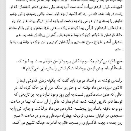
کوبیدند. خیال کردم میرآب آمده است آب بدهد ولی صدای دختر کلفتشان که از
پشت در بلند شد، داد می زد که قضیه از چه قرار است. وقتی رسیدم، زنش چشم
هایش را بسته بود و عر می زد. به زحمت او را به اطاق دیگر برده ام و دراز رو
به قبله‌اش کرده‌ام و قرآنی پیدا کردم و یک ساعتی تنها بودم و زنش را فرستادم
خانۀ خودمان تا خواهر کوچک نیما و شوهرش آشتیانی پیداشان شد. بعد هم
صدیقی آمد و تا پنج صبح نشستیم و آرامشان کردیم و من چک و چانۀ پیرمرد را
بستم.
هیچ فکر نمی‌کردم چک و چانۀ این پیرمرد را من خواهم بست. پیدا بود که
طبیعتاً او باید پیش از من برود، اما دیگر اینش را پیش‌بینی نمی‌کردم.»
براساس نوشته ها و اسناد موجود باید گفت که چگونه زمان خاموشی نیما را
تاکنون سیزده دی ماه نوشته اند و حتی بر سنگ مزار او نیز حک کرده اند! در
حالی که هنوز سند مکتوبی نسبت به این روز وجود ندارد و به جز تاریخی که
توسط نادر نادرپور نوشته شده، تمام مدارک حاکی از آن است که نیما در ساعت
دو و ده دقیقه بامداد روز پنجشنبه، شانزدهم دی ماه درگذشت و جنازه اش را به
مسجدی در خيابان سعدي، نزديك چهارراه سيدعلي برده و در ساعت ۹ صبح
روز جمعه ، جهت خاکسپاری از مسجد قائم به امامزاده عبدالله تشییع می کنند.