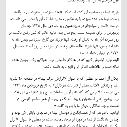
قول شراگیم به این عدد وفادار بمانند.
فرزند نیما در مصاحبه ای گفته است که: «عدد سیزده در خانواده ی ما واقعه
زاست. نیما هم عدد سیزده را به عکس جمشید شاه که آن را نحس می دانست،
دوست داشت و سرانجام در سیزدهمین روز ماه دی سال 1338 چشمان
پُرمهرش را برای همیشه بست. پنج سال بعد، عالیه خانم که شور رفتن داشت، در
روز سیزده آذر ماه به دنبال او رفت. تنها فرزند من گلرخ، سیزدهم بهمن ماه به
دنیا آمد و من، تنها فرزند عالیه خانم و نیما در سیزدهمین روز اسفند ماه سال
1321 در تهران متولد شدم».
البته نباید فراموش کنیم که در هنگام خاموشی نیما، شراگیم یک نوجوان هفده
ساله است و اطلاعات اندکی از وقایع باید داشته باشد.
جلال آل احمد در مطلبی که با عنوان «گزارشِ مرگِ نيما» در صفحه 26 نشریه
علم و زندگي «كتاب هفتم از نشريات هواداران» به تاریخ فروردين ماه 1339
می نویسد، اعلام می کند که: «در اولين ساعاتِ صبحِ روزِ شانزدهمِ دي 38،
نيما يوشيج (علي اسفندياري) پيش آهنگ و پرچمدارِ شعرِ معاصرِ فارسي، در
شصت و چند سالگي، جهانِ ما را بدرود گفت.»
ابراهیم ناعم هم که از همسایگان و دوستان نیما در سالهای پایانی اش بوده و
چندین یادداشت از نیما در مورد او برجای مانده است، در مطلبی با عنوان «ایران
یکی از افتخارات ادبی خود را از دست داد»، می نویسد: «شب پنجشنبه گذشته