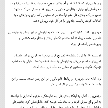
وی با بیان اینکه «مارکز» در آمریکای جنوبی، هندوراس، کلمبیا و اسپانیا و در
محیط‌های این‌چنینی، رئالیسم جادویی را می‌پروراند و معرفی می‌کند، افزود:
تصور می‌کنم بختیارعلی هم توانسته در در محیطی که برای رمان‌های خود
انتخاب کرده، رئالیسم جادویی را در آثار خود پرورش دهد.
مهدی‌پور گفت: شاید تصور بر این باشد که بختیارعلی در این رمان به جنبه‌های
فلسفی منطقه پرداخته اما معتقدم نگاه او بیشتر از منظر جامعه‌شناسی و
روان‌شناسی اجتماعی بود.
نویسنده «از وارش تا ونوشه» تصریح کرد: مردم را به خوبی در این داستان
نمی‌بینم و تصور می‌کنم بختیارعلی به عمد، شخصیت‌ها را خیلی به مخاطب
نزدیک نکرده و مستقیم در مقابل مخاطب قرار نداده است.
وی ادامه داد: مهرورزی و روابط خانوادگی را در این رمان شاهد نیستیم و این
باعث شده خشونت بیشتری در اثر لمس شود.
مهدی‌پور با اشاره به اینکه بختیارعلی به شایستگی، مفهوم استعاری را توانسته
به امر واقع تبدیل کرده و به مخاطب عرضه کند، خاطرنشان کرد: بختیارعلی
مخاطب را از جهان استعاره وارد جهان حقیقی و واقعی می‌کند و این از