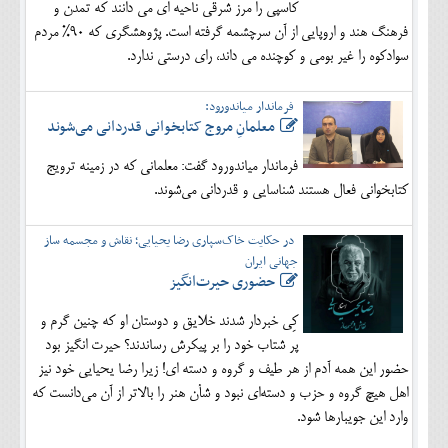
کاسپی را مرز شرقی ناحیه ای می دانند که تمدن و
فرهنگ هند و اروپایی از آن سرچشمه گرفته است. پژوهشگری که 90% مردم
سوادکوه را غیر بومی و کوچنده می داند، رای درستی ندارد.
فرماندار میاندورود:
معلمانِ مروج کتابخوانی قدردانی می‌شوند
فرماندار میاندورود گفت: معلمانی که در زمینه ترویج
کتابخوانی فعال هستند شناسایی و قدردانی می‌شوند.
در حکایت خاک‌سپاری رضا یحیایی؛ نقاش و مجسمه ساز
جهانی ایران
حضوری حیرت‌انگیز
کِی خبردار شدند خلایق و دوستان او که چنین گرم و
پر شتاب خود را بر پیکرش رساندند؟ حیرت انگیز بود
حضور این همه آدم از هر طیف و گروه و دسته ای! زیرا رضا یحیایی خود نیز
اهل هیچ گروه و حزب و دسته‌ای نبود و شأن هنر را بالاتر از آن می‌دانست که
وارد این جویبارها شود.