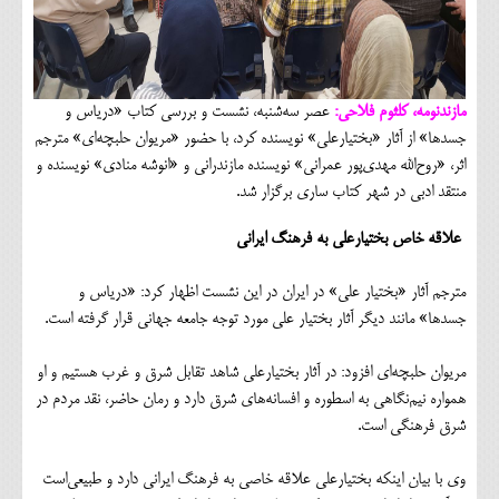
مازندنومه، کلثوم فلاحی:
عصر سه‌شنبه، نشست و بررسی کتاب «دریاس و
جسدها» از آثار «بختیارعلی» نویسنده کرد، با حضور «مریوان حلبچه‌ای» مترجم
اثر، «روح‌الله مهدی‌پور عمرانی» نویسنده مازندرانی و «انوشه منادی» نویسنده و
منتقد ادبی در شهر کتاب ساری برگزار شد.
علاقه خاص بختیارعلی به فرهنگ ایرانی
مترجم آثار «بختیار علی» در ایران در این نشست اظهار کرد: «دریاس و
جسدها» مانند دیگر آثار بختیار علی مورد توجه جامعه جهانی قرار گرفته است.
مریوان حلبچه‌ای افزود: در آثار بختیارعلی شاهد تقابل شرق و غرب هستیم و او
همواره نیم‌نگاهی به اسطوره و افسانه‌های شرق دارد و رمان حاضر، نقد مردم در
شرق فرهنگی است.
وی با بیان اینکه بختیارعلی علاقه خاصی به فرهنگ ایرانی دارد و طبیعی‌است