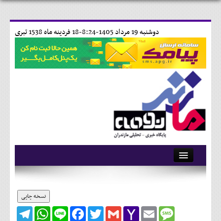
دوشنبه 19 مرداد 1405-8:24-
18 فردينه ماه 1538 تبری
آرشیو
تماس با ما
نسخه چاپی
Telegram
WhatsApp
Line
Facebook
Twitter
Gmail
Yahoo
Email
Message
وبلاگ
Mail