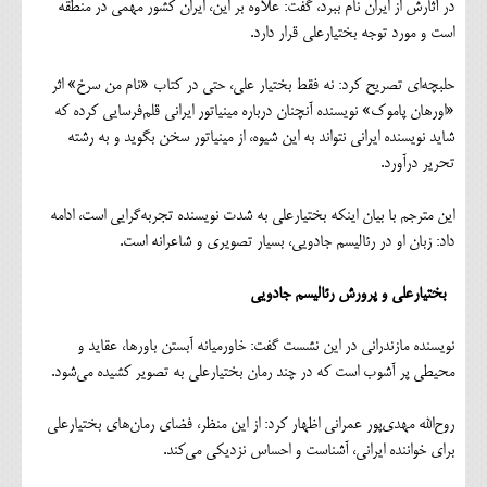
در آثارش از ایران نام ببرد، گفت: علاوه بر این، ایران کشور مهمی در منطقه
است و مورد توجه بختیارعلی قرار دارد.
حلبچه‌ای تصریح کرد: نه فقط بختیار علی، حتی در کتاب «نام من سرخ» اثر
«اورهان پاموک» نویسنده آنچنان درباره مینیاتور ایرانی قلم‌فرسایی کرده که
شاید نویسنده ایرانی نتواند به این شیوه، از مینیاتور سخن بگوید و به رشته
تحریر درآورد.
این مترجم با بیان اینکه بختیارعلی به شدت نویسنده تجربه‌گرایی است، ادامه
داد: زبان او در رئالیسم جادویی، بسیار تصویری و شاعرانه است.
بختیارعلی و پرورش رئالیسم جادویی
نویسنده مازندرانی در این نشست گفت: خاورمیانه آبستن باورها، عقاید و
محیطی پر آشوب است که در چند رمان بختیارعلی به تصویر کشیده می‌شود.
روح‌الله مهدی‌پور عمرانی اظهار کرد: از این منظر، فضای رمان‌های بختیارعلی
برای خواننده ایرانی، آشناست و احساس نزدیکی می‌کند.