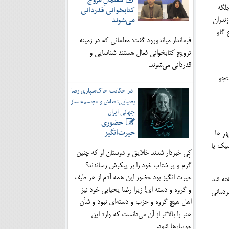
معلمانِ مروج
کتابخوانی قدردانی
جلگه
می‌شوند
ندران
 گاو
فرماندار میاندورود گفت: معلمانی که در زمینه
ترویج کتابخوانی فعال هستند شناسایی و
قدردانی می‌شوند.
تجو
در حکایت خاک‌سپاری رضا
یحیایی؛ نقاش و مجسمه ساز
جهانی ایران
حضوری
حیرت‌انگیز
نهر ها
سیک یا
کِی خبردار شدند خلایق و دوستان او که چنین
گرم و پر شتاب خود را بر پیکرش رساندند؟
حیرت انگیز بود حضور این همه آدم از هر طیف
 وَر12 " است . این ها که گفته شد
و گروه و دسته ای! زیرا رضا یحیایی خود نیز
ردمانی
اهل هیچ گروه و حزب و دسته‌ای نبود و شأن
هنر را بالاتر از آن می‌دانست که وارد این
جویبارها شود.