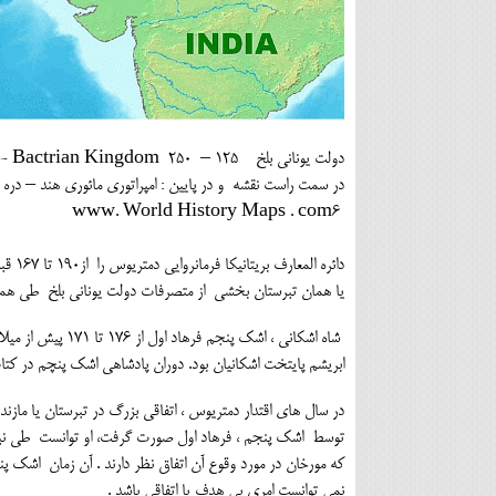
دولت یونانی بلخ Greco- Bactrian Kingdom 250 – 125 پیش از میلاد – وسعت متصرفات در سال های اقتدار و در 180سال پیش از میلاد .
در سمت راست نقشه و در پایین : امپراتوری مائوری هند – دره 
www. World History Maps . com6
دائره
یا همان تبرستان بخشی از متصرفات دولت یونانی بلخ طی هما
ابریشم پایتخت اشکانیان بود. دوران پادشاهی اشک پنچم در کتاب تاریخ ایران باستان
در سال های اقتدار دمتریوس ، اتفاقی بزرگ در تبرستان یا مازند
توسط اشک پنجم ، فرهاد اول صورت گرفت، او توانست طی نبرد
که مورخان در مورد وقوع آن اتفاق نظر دارند . آن زمان اشک پن
نمی توانست امری بی هدف یا اتفاقی باشد .