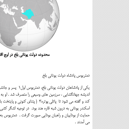
محدوده دولت یونانی بلخ در اوج اقتدار 180 سال قبل از می
دمتریوس پادشاه دولت یونانی بلخ
اندیشه جهانگشایی ، سرزمین های وسیعی را متصرف شد . او به 
می آمدند .