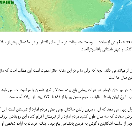
گنگ و شهر باستانی پاتالیپوترا.است
 المعارف بریتانیکا فرمانروایی دمتریوس را از190 تا 167 قبل از میلاد می داند. آنچه که برای ما و در این مقاله حائز اهمیت است این مطلب است که 
ن سال ها است .
شاه اشکانی ، اشک پنجم فرهاد اول از 176 تا 171 پیش از میلاد، در تبرستان فرمانبردار دولت یونانی بلخ بوده است7 و شهر دامغان با موقع
 تالیف مرحوم حسن پیرنیا از 181تا 174 پیش از میلاد آمده است .
ران روی می دهد که آن ، بیرون راندن ساکنان بومی یعنی مردم آمارد از تبرستان است. این 
ی سخت که سه سال طول کشید مردم آمارد را از تبرستان اخراج کند ، این رویدادی بزر
چم از سلسله اشکانیان ، گوش به فرمان پادشاهی بلخ بود . جنگ فرهاد، به اراده شخص او ن