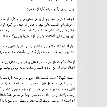
چرایی بیرون راندن مردم آمارد از مازندران
قبائل هندی که بودایی قلمداد می شدند ، به غرب هند ازجمله به
قرن پیش از این اتفاقات بود یکی از فرمانروا یان بزرگ سلسله پیشین، آشوکا5 ، پشتیبان بزرگ آیین و
. رابطه دوستانه و تاریخی پادشاهان یونانی بلخ با مائوری ها در 
دمتریوس ، به هند ، به هدف باز گرداندن سلطنت به دربار مائوری
از نگاه حکومت تازه در هند ، پاشاهان یونانی بلخ، متجاوزین 
اعتقاد دارند که این باعث کشتار و تعقیب مردم بودایی توسط پوشیا میتره8 سر سلسله امپراتوری نوبنیاد شون
سلسله شونگا9 بیشتر قسمت های شرق و مرکز شبه قاره
آیین بودا رقم زد . قبائل باور مند به بودیسم بسیارشان اجباراً
اقلیم خود در کشور مقصد می شوند . در حوزه وسیع پادشاهی باکت
اخراجشان از تبرستان توسط اشک پنجم ، منطقه ای وسیع را به ا