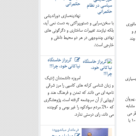
حکمرانی
نهادینه‌سازی دوراندیشی
با سخن‌سرایی و دستورپراکنی به دست نمی آید،
ز سلسله مائوری
بلکه نیازمند تغییرات ساختاری و دگرگونی های
اقوام و
نهادی چندوجهی در هر دو محیط داخلی و
چند
خارجی است؛.
گریزاز خاستگاه
نیاکانی خود، چرا؟!
امروزه دانشمندان ژنتیک
بسیاری
و زبان شناسی کرانه های کاسپی را مرز شرقی
ناحیه ای می دانند که تمدن و فرهنگ هند و
 پیروان
اروپایی از آن سرچشمه گرفته است. پژوهشگری
 مشابه
که 90% مردم سوادکوه را غیر بومی و کوچنده
ظر می
می داند، رای درستی ندارد.
رسید . پادشاهی بلخ برای جامه عمل پوشاندن به این هدف ابتدا با جابجا کردن قوم فقیر و کم جمعیت ساکن مازندران یعنی آمارد ها که ثروت آفرین نبودند10 با
فرماندار میاندورود: