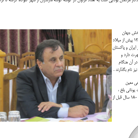
گار مردمان بودایی است به تعداد فراوان در گوشه گوشه مازندران از شهر گلوگاه گرفته تا نز
بخش جهان
یونانی در آسیای میانه و یک دولت باستانی که از سال 250 تا 125 پیش از میلاد
ایران و پاکستان
هرت دارد و
در آن هنگام
ز نام بگذارند .
هی معین
ونانی بلخ ،
تبرستان یا همان مازندران بود. نقشه زیر موقعیت مازندران را در 180 سال قبل از