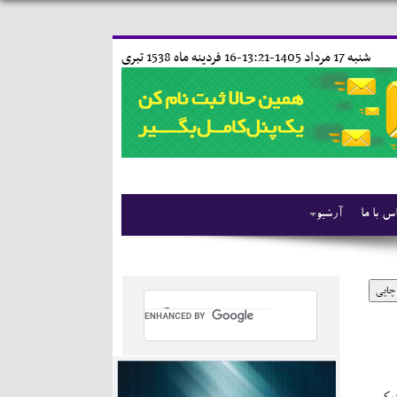
شنبه 17 مرداد 1405-13:21-
16 فردينه ماه 1538 تبری
س با ما
آرشیو
چاپی