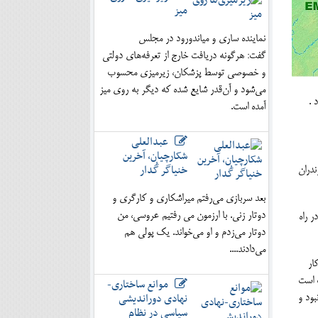
میز
نماینده ساری و میاندورود در مجلس
گفت: هرگونه دریافت خارج از تعرفه‌های دولتی
و خصوصی توسط پزشکان، زیرمیزی محسوب
می‌شود و آن‌قدر شایع شده که دیگر به روی میز
آمده است.
عبدالعلی
شکارچیان، آخرین
خنیاگر گُدار
مازندران
بعد سربازی می‌رفتم میراشکاری و کارگری و
دوتار زنی. با ارزمون می رفتیم عروسی، من
یت حساس خود در راه
دوتار می‌زدم و او می‌خواند. یک پولی هم
می‌دادند....
کار
گ است
موانع ساختاری-
نهادی دوراندیشی
بود و
سیاسی در نظام