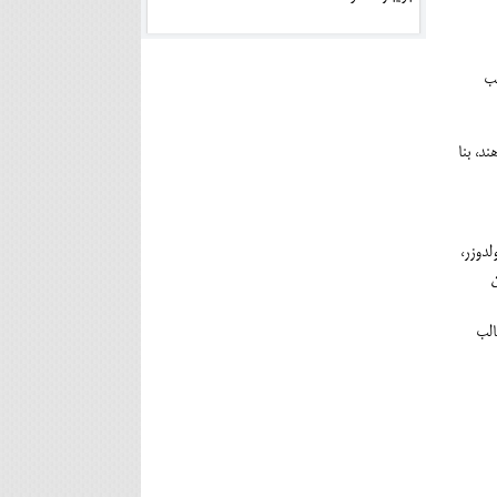
هب
د، بنا
لدوزر،
ن
ا عنوان " نگاه تازه به مازندران شاهنامه " نشرگیلکان 1401 در قالب