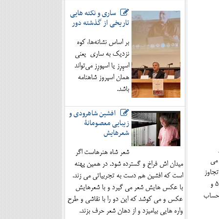
ساری و نکته هایی
تاریخی از گذشته دور
بر اساس نشانه‌ها، کوه
نزدیک به ساری یعنی
اسپِرِز یا اسپورِز می‌تواند
همان اسپروز شاهنامه
باشد.
افشین شاهرودی و
زیبایی معصومانۀ
شعرهایش
شعر شاه هنرهاست اگر
 می
میدان اش فراخ و گسترده شود. در همین پهنه
رده تر از تجاوز
است که افشین هم دست به تجربیاتی می زند.
اسکندر یونانی به درون شبه قاره هند بود. در توجیه لشگر کشی او به دره گنگ و به شمال هند گفته می شود این اقدام به منظور پشتیبانی از سلسله مائوری5 و
با عکس هایش شعر می گیرد و با شعرهایش
یی به حساب
عکس و می کوشد که این دو را با نقاشی و طرح
واره هایی بیامیزد و از دهان شعر حرف بزند.