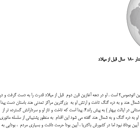
لاد
یکی از پادشاهان دولت یونانی بلخ، دمتریوس اول1 پسر و جانشین اتودموس2 است . او در دهه آغازین قرن دوم قبل از میلاد قدرت را به دست گرفت و در
شمال هند و به دره گنگ تاخت و ارتش او به بزرگترین مراکز تمدنی هند باستان دست پیدا
کند و گفته می شود تا پاتلی پوتره3 ( پتنای کنونی و پایتخت باستانی در ایالت بیهار ) به پیش راند4. پیدا است که تاخت و تاز او و سردارانش گست
حمایت از بوداییان و راهبان بودایی صورت گرفت . دمتریوس به آیین بودا5 نبود اما در کشورش باکتریا ، آیین بودا حرمت داشت و بسیاری مردم ، بودا