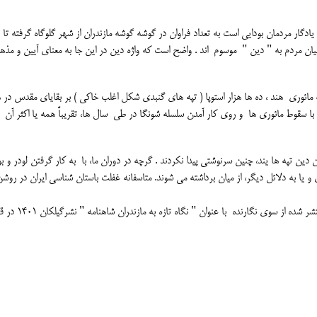
ادگار مردمان بودایی است به تعداد فراوان در گوشه گوشه مازندران از شهر گلوگاه گرفته تا
ان مردم به " دین " موسوم اند . واضح است که واژه دین در این جا به معنای آیین و مذ
 مائوری هند ، ده ها هزار استوپا ( تپه های گنبدی شکل اغلب خاکی ) بر بقایای مقدس در هن
ا سقوط مائوری ها و روی کار آمدن سلسله شونگا در طی سال ها، تقریباً همه یا اکثر آن
ین تپه ها یند، چنین سرنوشتی پیدا نکردند . گرچه در دوران ما، با به کار گرفتن لودر و بو
 و یا به دلائل دیگر، از میان برداشته می شوند. متاسفانه غفلت باستان شناسی ایران در روش
در مورد دین تپه ها و نیز موضوعاتی دیگر ، در آخرین کتاب منتشر شده از سوی نگارنده ب