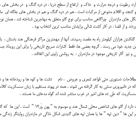
 دارد، رطوبت و درجه حرارت و خاک و ارتفاع از سطح دریا ، در دره گنگ و در بخش های 
و کنجد و اقلام متنوعی از مرکبات است ، هم در دره گنگ و هم در بخش های جلگه ای ماز
جنگل های مازندران چراگاهی مناسب برای نوع گاو متعلق به مهاجرین شناخته شد ، همان نوع
ردند و از قضا ، در کار کشت شالی برایشان مناسب ترین انتخاب بود .
ذاشتن هزاران کیلومتر راه به مقصد رسیدند. آنها از مهمترین مراکز فرهنگی هند باستان ، با
طن جدید خود می رسند . گرچه بعضی ها، فقط اشارات صریح تاریخی را برای این رویداد جس
نیز آثار تاریخی موجود در مازندران ، به روشنی راوی این اتفاقند .
واژگانی آن11 ، بسیاری واژه ها و اصطلاحات دستوری حتی قواعد شعری و عروض ، نام دشت ها و کوه ها و رودخانه ها و 
 در دامپروری سنتی به کار گرفته می شوند ، همه در پیوند مستقیم با زبان سنسکریت کلا
سنسکریت که طی ده های اخیر در غرب منتشر شده اند گواه مدعای ما هستند .
تنها نوع گاو بومی مازندران که به گاو مازندرانی یا جنگلی شهرت دارد از گاو های شاخص محلی شمال هند و موسوم به " پون
ر این ها " دین تپه " ها یا همان تپه های گنبدی شکل خاکی در مازندران روایتگر زندگی م