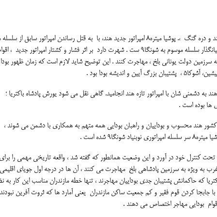
شواهد نشان می دهد پس از یورش دمتریوس و سرداران او به هند و دره گنگ ،. پوشیا میتره8 امپراتور جدید هند، با به قتل رساندن امپراتور سابق ا
، فرمانروایی قسمت هایی مهم از هند را بر عهده می گیرد او بنیانگذار سلسله موسوم به شونگا9 ست . شهرت دارد بر اثر فشار و کشتار امپراتور جدید ، 
 سرزمین دولت یونانی بلخ ، مهاجرت کنند . این توضیح شاید لازم است که زمان ظهور بودا 
 اندیشه بودا بود .
هند به دشمنی شان با امپراتور تازه هند انجامید. گاهی نقل می شود یورش پادشاه باکتریا ؛
 ها بوده است .
به کشور هند محسوب و بوداییان و راهبان بودایی همه متهم به همکاری با دشمن می شوند ، 
گا9 شده است .
 هند را تحت کنترل خود در آورد و این وضعیت همانطور که گفته شد ، واقعه تاریخی مهمی را برای
 به غرب به ویژه به سرزمین پادشاهی بلخ مهاجرت می کنند ، آن ها در درجه اول جویای اقلیمی
ریا که حاکمانش پشتیبان جدی بوداییان مهاجرند ، تنها خطه مازندران مناسب این کار به ن
قوام بودایی مهاجر اختصاص می دهند .