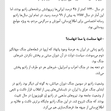
در سال 1340 کمتر از 45 درصد ایرانی‌ها زیرپوشش برنامه‌های رادیو بودند، اما
این آمار در سال 1387 به بیش از 99 درصد رسید. در تمام این سال‌ها رادیو
رسانه اختصاصی برای اطلاع‌رسانی، آموزش و سرگرمی مردم، به ویژه جوامع
روستایی بود.
-تنها صداست یا صدا تنهاست؟
رادیو زمانی در ایران به عرصۀ وجود پانهاد که اروپا در شعله‌های جنگ جهانگیر
دوم می‌سوخت. سیاست دولت در آن دوران مبتنی بر پخش نکردن خبرهای
جنگ بود.
دو دهه بعد در جنگ اعراب و اسراییل، خبرهای هر دو طرف از رادیو پخش
می‌شد.
وضعیت رادیو در سومین جنگ دوران حیاتش، به گونه ای دیگر بود. رادیو در
ابتدای جنگ عراق با ایران، در نابسامانی‌های پس از انقلاب قرار داشت و تابعی
از وضعیت جامعه بود. نیروهای مذهبی در رادیو (و تلویزیون) در حال تثبیت
بودند که جنگ شروع شد. در این جنگ رادیو جایگاه برتری داشت و علاوه بر
اطلاع‌رسانی از جبهه ها، فرهنگ‌سازی هم می‌کرد.