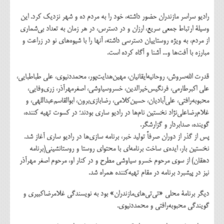
رادیو سراسر مازندران حضور داشته، خود را به مردم ده و شهر نزدیک کرد. این
وسیلۀ ارتباط جمعی سریع، ارزان و در دسترس، در هر زمان به تعداد بی‌شماری
از مردم، به ویژه روستاییان دسترسی داشته، آنها را با شیوه‌های نو در زراعت و
مبارزه با آفت‌ها و... آشنا و آگاه کرده است.
قدرت الله‌سروش، روحانیه‌ایقانیان، مهین‌هدایت‌پور، محمددنیوی، علی طباطبایی،
علی اکبرطارمی، فرنگیس‌خیرالدین، خسروسیاوشی، اصغرمهرآذر، زری‌وفایی،
محبوبه‌رافتی، علی‌آبادیان، حسین‌کلامی، رضابازی‌برون، ابوالقاسم‌عبداللهی، و
غلام‌رضاعلی‌نژاد نخستین نام‌ها در رادیو ساری بودند؛ در کسوت تهیه کننده،
گوینده، صدابردار و گزارشگر.
پس از گذر از دوران صرفاً تولید خبر، برنامه سازی‌ها در رادیو ساری آغاز شد.
نخستین بار، ایده‌ی ساخت برنامه‌ای با محتوای روستا و روستانشینی(برنامه
دهقان) از سوی مرحوم خسرو سیاوشی مطرح و در کنار او، مرحوم اصغر مهرآذر
نیز در پیشبرد برنامه در مقام تهیه‌کننده همراه شد.
دیگر برنامۀ محلی «تی‌تی‌های‌مازندران» بود به نویسندگی غلامرضاکبیری و
گویندگی محبوبه‌رافتی و محمددنیوی.