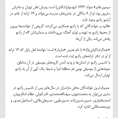
سیمین‌غانم» متولد 1323 شهسوار(تنکابن) است. پدرش اهل تهران و مادرش
ساروی بود. او از 9 سالگی در جشن‌های مدرسه می‌خواند و 14 ترانه از غانم در
آرشیو رادیو وجود دارد.
علاوه بر خوانندگانی که با رادیو همکاری می‌کردند، گروهی از خواننده‌ها بیرون
از محیط رادیو به تهیه و تولید آهنگ می‌پرداختند و صدای‌شان گاه از رادیو
پخش می‌شد. یکی از آن‌ها
«عبدالرضاکیانی‌نژاد» با نام هنری «مازیار» است؛ خوانندۀ اهل بابل که 12 ترانه
از او در دفتر ترانه‌های رادیو ثبت شده است.
با تاسیس رادیو در استان‌ها و پدید آمدن گروه‌های موسیقی در آن مناطق،
نمونه‌هایی از موسیقی بومی هر منطقه اجرا و ضبط، یک کپی از آن به رادیو
تهران ارسال می‌شد.
معروف‌ترین خوانندگان محلی مازندران در سال‌های پس از تاسیس رادیو در
ساری می‌توان به محمددنیوی، سیف‌الله‌محمدی، قدرکتولی، نظام شکارچیان،
احمدبختیاری، حسین‌حسین‌زاده، حسین‌طیبی، حسینعلی‌طالبی، اسماعیل‌عبدی و
نورمحمدطالبی اشاره کرد.