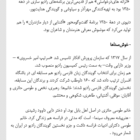
«ترانه های‌درخواستی» هم از قدیمی‌ترین برنامه‌های رادیو ساری در دهه
1350 بود به تهیه‌کنندگی مهرآذر و سیاوشی و گویندگی هدایت‌پور.
دنیوی در دهۀ 1350 برنامۀ گفت‌وگومحور «آشنایی از دیار مازندران» را هم
تولید می‌کرد که موضوش معرفی هنرمندان و شاعران بود.
-خوش‌صداها
از سال 1317 که سازمان پرورش افکار تاسیس شد «سرتیپ امیر خسروی» –
وزیر دارایی وقت– به سمت رئیس کمیسیون رادیو منصوب شد.
هم زمان برای انتخاب گویندگان زبان فارسی رادیو هم مسابقه ای در باشگاه
افسران ترتیب داده شد که 160 داوطلب شرکت کردند و برندگان این مسابقه،
نخستین گویندگان فارسی رادیو شدند؛ خانم‌ها: رهبری، نخعی و طوسی حائری و
آقایان: موثقی، آشتیانی، طاهری، شکوهی و محتشم.
خانم طوسی حائری در اصل اهل بابل بود. او دختر دایی داوود رشیدی
-هنرپیشه معروف سینما- است که مدتی در فرانسه هم زندگی کرد. خانم
طوسی دکترای ادبیات فرانسه داشت و جزو نخستین گویندگان رادیو در ایران به
شمار می‌رود .