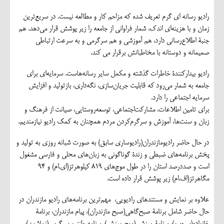
رادیو رسانه ای گرم تعریف شده که مزاحم کار و مطالعه نیست. در سریع‌ترین
زمان و با هزینه‌ای اندک، شمار فراوانی از جامعه را زیر پوشش قرار می‌دهد. هم
جنبۀ اطلاع‌رسانی دارد، هم آموزشی و هم سرگرمی و به سرعت ارتباطی
صمیمانه و دوستانه با مخاطبانش برقرار می کند.
رادیو بیدارکنندۀ خاطرات گذشته و مکمل سایر رسانه‌هاست. سرمایه‌ای برای
جامعه به شمار می‌رود که قابلیت جریان‌سازی، نگه‌داری، بازتولید و افزایش
سرمایه اجتماعی را دارد.
برای تامین اطلاعات، مشارکت‌اجتماعی، توسعه‌روستایی، صیانت از فرهنگ و
زبان و سنت‌ها، آموزش و سرگرم‌کردن مردم همچنان به کمک رادیو نیازمندیم.
در حال حاضر رادیومازندران(رادیوساری سابق) به صورت شبانه روزی به تولید و
پخش برنامه‌های ضبطی و زندۀ گوناگونی به زبان‌های محلی و فارسی مشغول
است و صددرصد استان را در طول موج‌های 819 کیلوهرتز(ای.ام) و 94
مگاهرتز(اف.ام) زیر پوشش قرار داده است.
علاوه بر نمایش و مستندهای رادیویی، مهم‌ترین برنامه‌های رادیو مازندران در
حال حاضر شامل برنامۀ صبح‌گاهی(صبح مازندران)، پیام مازندران، برنامۀ
خانواده(سره‌سو)، برنامۀ ورزشی(موج ورزش)، برنامه طنز و سرگرمی(نماشون)،