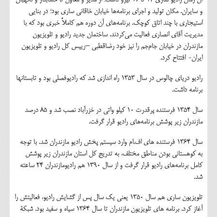
و سایران. مکان تولید و اجرای برنامه‌ها خیابان خاقانی ساری بود؛ در بنایی
استیجاری با چند اتاق کوچک. برنامه‌های آن دوره هم کاملاً خبری بود که با
مدیریت آقای انصاری فعالیت می‌کردند. ساختمان جدید رادیو و تلویزیون
مازندران در خیابان جام‌جم را نیز خود رضاقطبی –رییس کل رادیو و تلویزیون
ایران- افتتاح کرد.
رادیو دریای چالوس در سال 1353 راه اندازی شد که رادیوفصلی بود و تابستانها
برنامه داشت.
سال 1354 فرستنده پرقدرت 10 کیلو واتی در خزرآباد نصب شد و 85 درصد
مازندران زیر پوشش برنامه‌های رادیو قرار گرفت.
سال 1364 فرستنده های اف.ام وارد سیستم پخش رادیو مازندران شد. با توجه
به کوهستانی بودن مناطق مختلف، به تدریج کل استان مازندران زیر پوشش
کامل برنامه‌های رادیو قرار گرفت و از سال 1390 هم رادیومازندران 24 ساعته
شد.
تلویزیون ساری هم سال 1350 یعنی یک سال پس از گشایش رادیو، فعالیتش را
آغاز کرد. برنامه های تلویزیون مازندران تا سال 1364 سیاه و سفید بود. شبکۀ