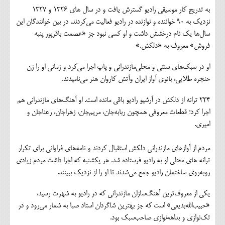
به تدریج کار موسیقی رادیو گسترش یافت و در سال های 1326 و 1327
نزدیک به 90 خواننده و نوازنده در رادیو فعالیت می‌کردند. در بین خوانندگان این
سال‌ها یک نام درخشش داشت و او کسی نبود جز «عصمت باقرپور پنبه
فروش» معروف به «دلکش.»
او در سبک‌های سنتی و محلی‌مازندرانی و پاپ اجرا می‌کرد و زمانی او را زن
حنجره طلایی، بانوی آواز ایران وآتش کاروان هنر می‌نامیدند.
224 ترانه از دلکش در آرشیو رادیو باقی مانده است. او آهنگ‌های مازندرانی هم
اجرا کرد؛ قطعات معروفی همچون ربابه‌جان، مریم‌جان، زهراجان، رعناجان و
امیری.
مردم از آوازهای مازندرانی دلکش استقبال کردند و نامه‌های فراوانی برای تکرار
ترانه های محلی او به رادیو فرستاده شد. هر یکشنبه که اجرا داشت مردم زیادی
روبه‌روی ساختمان رادیو جمع می‌شدند تا او را از نزدیک ببینند.
یکی از معروف‌ترین آهنگ‌سازان مازندرانی که در رادیو به شهرت رسید،
«حبیب‌الله‌بدیعی» است که جز بهترین شاگردان استاد صبا به شمار می‌رود و در
تک‌نوازی و بداهه‌نوازی صاحب‌سبک بود.