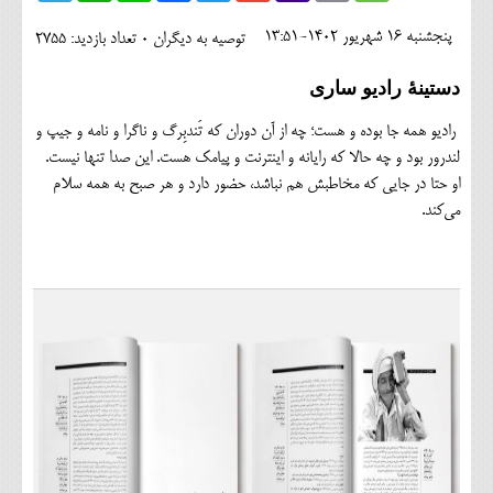
اجتماعی
پنجشنبه 16 شهريور 1402-13:51
توصیه به دیگران 0
تعداد بازدید: 2755
مهرورزان
دستینۀ رادیو ساری
کلینیک
رادیو همه جا بوده و هست؛ چه از آن دوران که تَندبِرگ و ناگرا و نامه و جیپ و
حقوقی
لندرور بود و چه حالا که رایانه و اینترنت و پیامک هست. این صدا تنها نیست.
او حتا در جایی که مخاطبش هم نباشد، حضور دارد و هر صبح به همه سلام
محیط زیست و گردشگری
می‌کند.
فرهنگی و هنری
اقتصادی
سیاسی
خانه