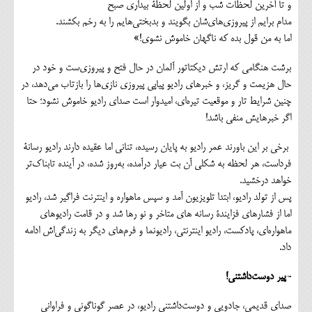
و تا آخرین لحظات شب و از اولین لحظۀ بیداری صبح
مدام برایم از پیروزی‌های‌شان بگویند و بدبختی‌هایم را به رخم بکشند.
اما به من قول بده که ناگهان خاموش نشوی!»
برشت هنگامی که ارتش دیکتاتور آلمان در حال فتح و پیروزی‌ست و خود در
حال هزیمت و گریز، و خبرهای رادیو پیاپی پیروزی نازی‌ها را بازتاب می‌دهد، در
چنین شرایط تار و موقعیت تیره‌ای، امیدوار است صدای رادیو خاموش نشود؛ حتا
اگر خبرهایش منفی باشد!
برخی بر این باورند عمر رادیو به پایان رسیده، تنانی اما عقیده دارند رادیو رسانۀ
فرداست، هر لحظه به شکلی آن بت عیار درآمده، به‌روز شده، در آینده تابناک‌تر
خواهد درخشید.
پس از تولد رادیو، ابتدا تلویزیون آمد و سپس ماهواره و اینترنت فراگیر شد، رادیو
اما از فشارهای فزایندۀ رسانه های متاخر و نو رها شد و در قامت رادیوهای
ماهواره‌ای، پادکست، رادیو اینترنتی، رادیونما و فرم‌های دیگر به زندگی‌اش ادامه
داد.
-پیر دوست‌داشتنی!
صدای قدیمی، جادویی و دوست‌داشتنی رادیو، در عصر گوناگونی و فراوانی