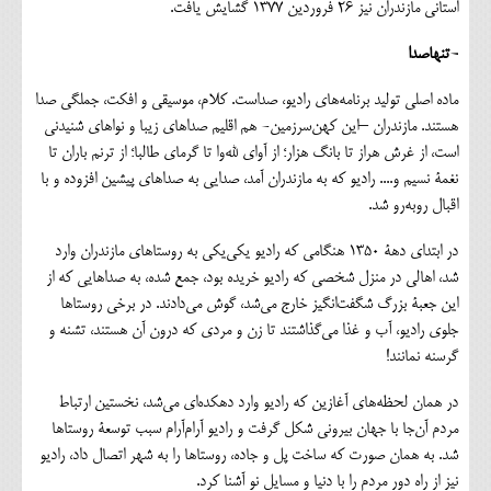
استانی مازندران نیز 26 فروردین 1377 گشایش یافت.
-تنهاصدا
ماده اصلی تولید برنامه‌های رادیو، صداست. کلام، موسیقی و افکت، جملگی صدا
هستند. مازندران –این کهن‌سرزمین- هم اقلیم صداهای زیبا و نواهای شنیدنی
است، از غرش هراز تا بانگ هزار؛ از آوای لله‌وا تا گرمای طالبا؛ از ترنم باران تا
نغمۀ نسیم و.... رادیو که به مازندران آمد، صدایی به صداهای پیشین افزوده و با
اقبال روبه‌رو شد.
در ابتدای دهۀ 1350 هنگامی که رادیو یکی‌یکی به روستاهای مازندران وارد
شد، اهالی در منزل شخصی که رادیو خریده بود، جمع شده، به صداهایی که از
این جعبۀ بزرگ شگفت‌انگیز خارج می‌شد، گوش می‌دادند. در برخی روستاها
جلوی رادیو، آب و غذا می‌گذاشتند تا زن و مردی که درون آن هستند، تشنه و
گرسنه نمانند!
در همان لحظه‌های آغازین که رادیو وارد دهکده‌ای می‌شد، نخستین ارتباط
مردم آن‌جا با جهان بیرونی شکل گرفت و رادیو آرام‌آرام سبب توسعۀ روستاها
شد. به همان صورت که ساخت پل و جاده، روستاها را به شهر اتصال داد، رادیو
نیز از راه دور مردم را با دنیا و مسایل نو آشنا کرد.