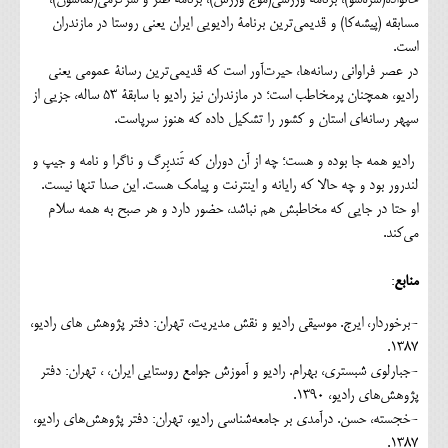
مسابقه (پیشه‌کا) و قدیمی‌ترین برنامۀ رادیویی ایران یعنی روستا در مازندران
است.
در عصر فراوانی رسانه‌ها، حیرت‌آور است که قدیمی‌ترین رسانۀ عمومی یعنی
رادیو، همچنان پرمخاطب است؛ در مازندران نیز رادیو با سابقۀ 53 ساله، جزیی از
سپهر رسانه‌ای استان و کشور را تشکیل داده که هنوز سرپاست.
رادیو همه جا بوده و هست؛ چه از آن دوران که تَندبِرگ و ناگرا و نامه و جیپ و
لندرور بود و چه حالا که رایانه و اینترنت و پیامک هست. این صدا تنها نیست.
او حتا در جایی که مخاطبش هم نباشد، حضور دارد و هر صبح به همه سلام
می‌کند.
منابع
:
-برخوردار، ایرج. موسیقی رادیو و نقش مدیریت، تهران: دفتر پژوهش های رادیو،
1387.
-جبارلوی شبستری، بهرام. رادیو و آموزش جوامع روستایی ایران، ، تهران: دفتر
پژوهش‌های رادیو، 1390.
-خجسته، حسن. درآمدی بر جامعه‌شناسی رادیو، تهران: دفتر پژوهش‌های رادیو،
1387.