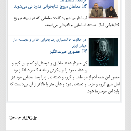
فرماندار میاندورود:
معلمانِ مروج کتابخوانی قدردانی می‌شوند
فرماندار میاندورود گفت: معلمانی که در زمینه ترویج
کتابخوانی فعال هستند شناسایی و قدردانی می‌شوند.
در حکایت خاک‌سپاری رضا یحیایی؛ نقاش و مجسمه ساز
جهانی ایران
حضوری حیرت‌انگیز
کِی خبردار شدند خلایق و دوستان او که چنین گرم و
پر شتاب خود را بر پیکرش رساندند؟ حیرت انگیز بود
حضور این همه آدم از هر طیف و گروه و دسته ای! زیرا رضا یحیایی خود نیز
اهل هیچ گروه و حزب و دسته‌ای نبود و شأن هنر را بالاتر از آن می‌دانست که
وارد این جویبارها شود.
©2013 APG.ir