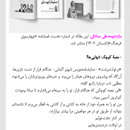
مازندنومه،علی صادقی:
این مقاله در شماره نخست فصلنامه «چهارسوق
فرهنگ»(تابستان 1402) منتشر شد.
-جعبۀ کوچک تنهایی‌ها!
«برتولت‌برشت» -نمایشنامه‌نویس شهیر آلمانی- هنگام فرار از دست نازی‌ها،
آن‌گاه که پیشروی نیروهای هیتلر را می‌بیند و خبرهای پیروزی‌شان را می‌شنود،
مطلبی ناب دربارۀ رادیو گفته:
«ای جعبه کوچکی که هنگام فرار، تو را به سینه‌ام می‌فشارم تا مبادا وجودت
کم‌ترین آسیبی ببیند.
من تو را به همراه خود از خانه به کشتی و از کشتی به قطار می‌برم تا دشمنانم
بتوانند از طریق تو در هر موقعیتی مرا بیشتر بیازارند.
در کنار تخت‌خوابم
در اوقات دردمندی‌هایم