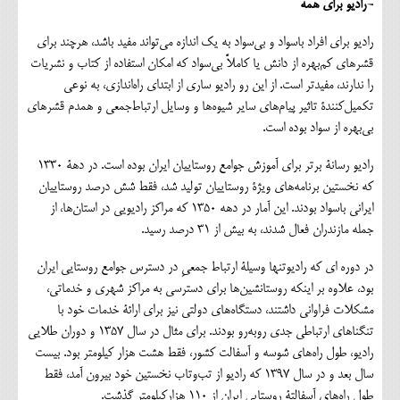
-رادیو برای همه
رادیو برای افراد باسواد و بی‌سواد به یک اندازه می‌تواند مفید باشد، هرچند برای
قشرهای کم‌بهره از دانش یا کاملاً بی‌سواد که امکان استفاده از کتاب و نشریات
را ندارند، مفیدتر است. از این رو رادیو ساری از ابتدای راه‌اندازی، به نوعی
تکمیل‌کنندۀ تاثیر پیام‌های سایر شیوه‌ها و وسایل ارتباط‌جمعی و همدم قشرهای
بی‌بهره از سواد بوده است.
رادیو رسانۀ برتر برای آموزش جوامع روستاییان ایران بوده است. در دهۀ 1330
که نخستین برنامه‌های ویژۀ روستاییان تولید شد، فقط شش درصد روستاییان
ایرانی باسواد بودند. این آمار در دهه 1350 که مراکز رادیویی در استان‌ها، از
جمله مازندران فعال شدند، به بیش از 31 درصد رسید.
در دوره ای که رادیوتنها وسیلۀ ارتباط جمعیِ در دسترس جوامع روستایی ایران
بود، علاوه بر اینکه روستانشین‌ها برای دسترسی به مراکز شهری و خدماتی،
مشکلات فراوانی داشتند، دستگاه‌های دولتی نیز برای ارائۀ خدمات خود با
تنگناهای ارتباطی جدی روبه‌رو بودند. برای مثال در سال 1357 و دوران طلایی
رادیو، طول راه‌های شوسه و آسفالت کشور، فقط هشت هزار کیلومتر بود. بیست
سال بعد و در سال 1397 که رادیو از تب‌وتاب نخستین خود بیرون آمد، فقط
طول راه‌های آسفالتۀ روستایی ایران از 110 هزارکیلومتر گذشت.