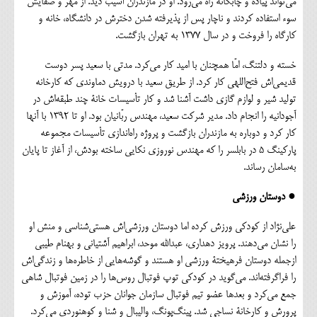
می‌تواند پیاده و چابکانه راه می‌رود. او در مازندران آسیب دید. از مهر و صفایش
سوء استفاده کردند و ناچار پس از پذیرفته شدن دخترش در دانشگاه، خانه و
کارگاه را فروخت و در سال ۱۳۷۷ به تهران بازگشت.
خسته و دلتنگ، امّا همچنان با امید کار می‌کرد. مدتی با سعید پسر دوست
قدیمی‌اش فتح‌اللهی کار کرد. از طریق سعید با درویش دماوندی که کارخانه
تولید شیر و لوازم گازی داشت آشنا شد و کار تأسیسات خانة چند طبقه‌اش در
آجودانیه را انجام داد. مدیر شرکت سعید، مهندس ربّانیان بود. او تا ۱۳۹۲ با آنها
کار کرد و دوباره به مازندران بازگشت و پروژه راه‌اندازی تأسیسات مجموعه‌
پارکینگ ۵ در بابلسر را که مهندس نوروزی ‌نکایی ساخته بودش، از آغاز تا پایان
به‌سامان رساند.
● دوستان ورزشی
علی‌نژاد از کودکی ورزش کرده اما دوستان ورزشی‌اش هستی‌شناسی و منش او
را نشان می‌دهند. پرویز دهداری، عبدالله موحد، ابراهیم آشتیانی و بهنام طیبی
ازجمله دوستان فرهیختة ورزشی او هستند و گوشه‌هایی از خاطره‌ها و زندگی‌اش
را فراگرفته‌اند. می‌گوید در کودکی توپ فوتبال روس‌ها را در زمین فوتبال شاهی
جمع می‌کرد و بعدها عضو تیم فوتبال سازمان جوانان حزب توده، آموزش و
پرورش و کارخانة نساجی شد. پینگ‌پونگ، والیبال و شنا و کوهنوردی می‌کرد.