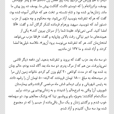
دیگر. با هم ورزش می‌کردیم. یک روز همان زن داداشم آمد و پسر کوچکش
یوسف، برادرزاده‌ام را که دوستم داشت، گذاشت پیش ما. یوسف ده روز پیش ما
ماند. زندان‌ها پر شده بود و شاهِ نشسته بر تخت هم که خیالش آسوده شده بود،
گفت که هرکه تنفرنامه بنویسید آزاد می‌شود، چه محکوم و چه متهم. از حزب
دستور آمد که ننویسید. سپهبد ورهرام فرمانده لشکر گرگان آمد و گفت: «آقا
امضا کنید. کسی نمی‌تواند عقیدة شما را از سرتان بیرون کند.» یکی از
هم‌بندهای ما دبیر نیاکی، رفت بالای چارپایه و گفت: «رفقا حزب می‌خواهد
امتحان‌مان کند. هر که تنفرنامه می‌نویسد برود آن‌ور». خلاصه خیلی‌ها امضا
کردند و آزاد شدند و ما ۱۳۷ تن ماندیم.
دو سه ماه بعد حزب گفت که بروید و تنفرنامه بدهید. این دفعه دیگر قاضی
نمی‌پذیرفت. من هم که از مرگ پدرم، دو سه ماه بعد آگاه شده بودم، حالم چنان
بد شده بود که در مدت کوتاهی ۲۰ کیلو وزن کم کردم. خانواده زمین ارثی مرا
در سیدمحله به مبلغ 1800 تومان فروختند که البته۵۰۰ تومان آن را رشوه دادند
به رئیس شهربانی و برای درمانم شش ماه مرخصی گرفتند.رفتم بیمارستان
شوروی. آن‌ا وقتی به شرح‌حالم را شنیدند و به زندانی‌بودنم پی ‌بردند، برایم
سنگ‌تمام گذاشتند؛ به‌ویژه بانو پروفسور نینا که پزشک معالجم بود. دو سهماهه
خوب شدم و برگشتم زندان و یک سال باقی‌مانده از حبسم را که در مجموع
شده بود سه سال، کشیدم و آزاد شدم.