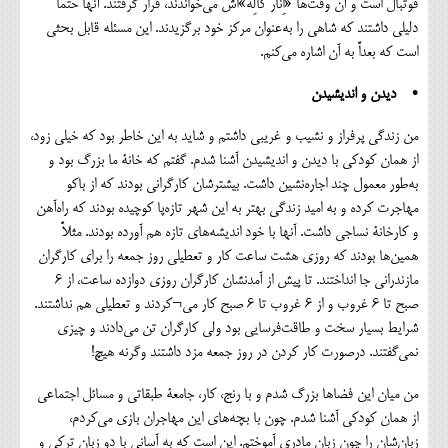
فوتبال است و آن وقت‌ها «اِنار کالِه»اش می‌خواندند، قرار گرفتند. آنها حتماً
دلیلی داشتند که شاهی را به‌عنوان مرکز خود برگزیدند. این مسئله قابل بحثی
است که بعداً به آن اشاره می‌کنم.
• دیدن و اندیشیدن
من زندگی پرفراز و نشیب و غریبی داشتم و شاید به این ‌خاطر بود که خیلی زود،
از همان کودکی با دیدن و اندیشیدن آشنا شدم. گفتم که خانة ما بزرگ بود و
به‌طور معمول چند اجاره‌نشین داشت. بیشترشان کارگرانی بودند که از باکو
مهاجرت کرده و به امید زندگی بهتر به این شهر تازه‌پا کوچیده بودند که راه‌آهن
و کارخانة نساجی داشت. آنها با خود اندیشه‌های تازه هم آورده بودند. مثلاً
همین‌ها بودند که روزی هشت ساعت کار و تعطیلی روز جمعه را برای کارگران
مازندرانی جا انداختند. تا پیش از آمدنشان کارگران روزی دوازده ساعت، از ۶
صبح تا ۶ غروب و از ۶ غروب تا ۶ صبح کار می¬کردند و تعطیلی هم نداشتند.
شرایط بسیار سخت و طاقت‌فرسایی بود ولی کارگران تن می‌دادند و چیزی
نمی‌گفتند. درصورت کار کردن در روز جمعه مزد داشتند وگرنه هیچ!
من میان این فضاها بزرگ شدم و با رنج، کار، جامعة طبقاتی و مسائل اجتماعی
از همان کودکی آشنا شدم. چون با بچه‌های این مهاجران بازی می‌کردم،
زبان‌شان را چون زبان مادری آموختم. این است که به آسانی با دو زبان ترکی و