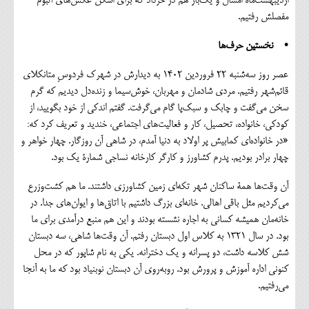
اردیبهشت‌ماه امسال و یک‌بار هم در خرداد که برای اسکن عکس‌های آلبوم
مفصلش رفتیم.
• نخستین حرف‌ها
عصر روز سه‌شنبه ۲۲ فروردین ۱۴۰۲ به دیدارش در شهرک فردوسِ متانکلای
قائم‌شهر رفتیم. مردی شادمان و مهربان، خوش‌سیما و زنده‌دل دیدیم که گرم
سخن می‌گفت و چابک و سبک‌پا گام می‌گرفت. گفتم اندکی از خود بگویید، از
کودکی، خانواده، تحصیل، کار و فعالیت‌های اجتماعی، خندید و تعریف کرد که:
«در خانواده‌ای کمابیش پر اولاد به ‌دنیا آمدم، در شاهی آن روزگار. چهار خواهر و
چهار برادر بودیم. پدرم کشاورز و کارگر کارخانه نساجی شمارة یک بود.
آن وقت‌ها همة ساکنان شهر تکه‌ای زمین کشاورزی داشتند. ما هم کشت‌وزرع
می‌کردیم مثل باقی اهالی. خانه‌ای بزرگ داشتیم با اتاق‌ها و ایوان‌های جدا. در
خانه‌مان همیشه کسانی به اجاره نشسته بودند و این‌ هم منبع درآمدی برای ما
بود. در سال ۱۳۲۱ به کلاس اول دبستان رفتم. آن وقت‌ها شاهی، سه دبستان
شش کلاسه داشت، دو پسرانه و یک دخترانه. یکی به ‌نام شاپور که در محل
کنونی اداره آموزش و پرورش بود. روبه‌روی آن دبستان نوبنیاد بود که ما به آنجا
می‌رفتیم.