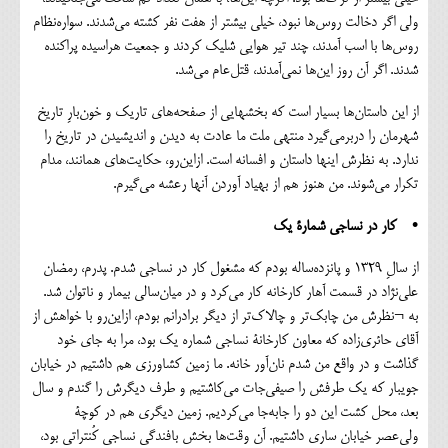
ولی اگر دخالت روس‌ها نبود، خیلی بیشتر از هفت نفر کشته می‌شدند. سواره‌نظام
روس‌ها با اسب آمدند، چند تیر هوایی شلیک کردند و جمعیت هراسیده پراکنده
شدند. اگر آن روز این‌ها نمی‌آمدند، قتل‌عام می‌شد.
از این داستان‌ها بسیار است که بخشهایی از صفحه‌های تاریک و خون‌بارِ تاریخ
شهرمان را دربرمی‌گیرد منتهی ملت ما عادت به دیدن و اندیشیدن در تاریخ را
ندارد. به نظرش اینها داستان و افسانه است. ازاین‌رو، حکایت‌های همانند، مدام
تکرار می‌شوند. من هنوز هم از بهیاد آوردن آنها رعشه می‌گیرم.
• کار در نساجی شمارة یک
از سالِ ۱۳۲۹ و پانزده‌ساله بودم که مشغول کار در نساجی شدم. پدرم، رمضان
علی‌نژاد در قسمت آهار کارخانه کار می‌کرد و در میان‌سالی بیمار و ناتوان شد.
به ¬نظرش من چابک‌تر و چالاک‌تر از دیگر برادرانم بودم، ازاین‌رو با خواهش از
آقای حائری‌زاده که معاون کارخانة نساجی شماره یک بود، مرا به ‌جای خود
گذاشت و در واقع من شدم نان‌آور خانه. ما زمین کشاورزی هم داشتیم در خیابان
جویبار که یک طرفش را صیفی‌جات می‌کاشتیم و طرف دیگرش را گندم و سال
بعد، محل کشت این دو را جابه‌جا می‌کردیم. زمین دیگری هم در کوچة
ولی‌عصر خیابان ساری داشتیم. آن وقت‌ها بخش بافندگی نساجی کُنتراتی بود،