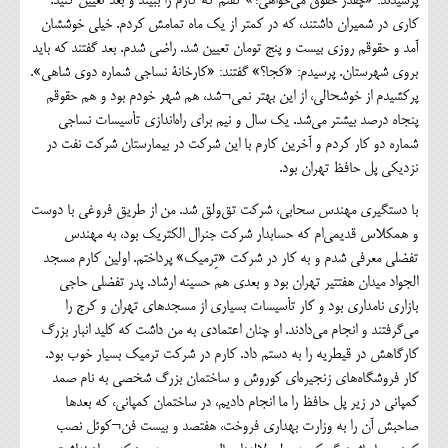
پرسیدند: «چقدر حقوق می‌خواهی؟» گفتم که کارم را ببیند و بعد تعیین کنید.
کاری در شمیران داشتند، که در کمتر از یک ماه تمامش کردم. خیلی خوششان
آمد و حقوقم روزی بیست و پنج تومان تعیین شد. راضی شدم. بعد گفتند که باید
بروی شهرستان. پرسیدم: «کجا؟» گفتند: «کارخانة نساجی شماره دوی شاهی».
پرکشیدم از خوشحالی، از این بهتر نمی¬شد، هم شهر خودم بود و هم حقوقم
پنجاه درصد بیشتر می‌شد. یک ‌سال‌ و نیم برای راه‌اندازی تأسیسات نساجی
شماره دو کار کردم و آخرین کارم با این شرکت در بیمارستان شرکت نفت در
نزدیکی پل حافظ تهران بود.
با دستگیری مهندس سحابی، شرکت تق‌ولق شد. من از طریق فروغی با دوست
و همکلاس قدیمی‌ام که حسابدار شرکت جنرال الکتریک بود، به مهندس
تفضلی معرفی شدم و به کار در شرکت «تِرمیک» پرداختم. اولین کارم مسجد
‌الجواد میدان هفتتیر تهران بود و بعدی هم حسینه ارشاد. پدر تفضلی حاجی
بازاری نامداری بود و کار تأسیسات بسیاری از مسجدهای تهران و کرج را
می‌گرفتند و انجام می‌دادند. او چنان اعتمادی به من داشت که کلید انبار بزرگ
کارگاهش در قیطریه را به دستم داد. کارم در شرکت ترمیک بسیار خوب بود.
کار فروشگاه‌های زنجیره‌ای کوروش و ساختمان بزرگ شخصی به نام صمد
کمپانی در زیر پل حافظ را ما انجام دادیم، در ساختمان کمپانی، که بعدها
صاحبش آن ‌را به وزارت بهداری فروخت، هفتصد و بیست فن¬کوئل نصب