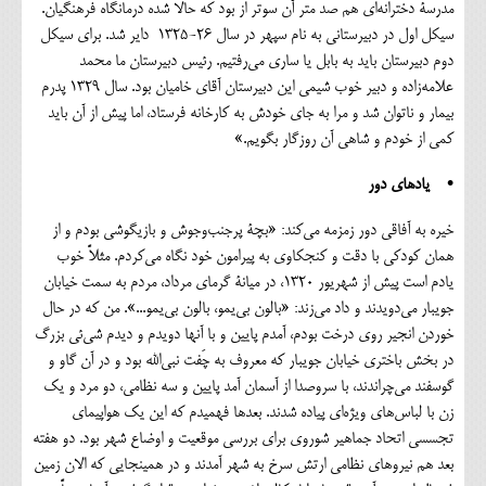
مدرسة دخترانه‌ای هم صد متر آن ‌سوتر از بود که حالا شده درمانگاه فرهنگیان.
سیکل اول در دبیرستانی به نام سپهر در سال 26-۱۳۲۵ دایر شد. برای سیکل
دوم دبیرستان باید به بابل یا ساری می‌رفتیم. رئیس دبیرستان ما محمد
علامه‌زاده و دبیر خوب شیمی این دبیرستان آقای خامیان بود. سال ۱۳۲۹ پدرم
بیمار و ناتوان شد و مرا به‌ جای خودش به کارخانه فرستاد، اما پیش از آن باید
کمی از خودم و شاهی آن روزگار بگویم.»
• یادهای دور
خیره به آفاقی دور زمزمه می‌کند: «بچۀ پرجنب‌وجوش و بازیگوشی بودم و از
همان کودکی با دقت و کنجکاوی به پیرامون خود نگاه می‌کردم. مثلاً خوب
یادم است پیش از شهریور ۱۳۲۰، در میانة گرمای مرداد، مردم به سمت خیابان
جویبار می‌دویدند و داد می‌زند: «بالون بی‌یمو، بالون بی‌یمو...». من که در حال
خوردن انجیر روی درخت بودم، آمدم پایین و با آنها دویدم و دیدم شی‌ئی بزرگ
در بخش باختری خیابان جویبار که معروف به چَفت نبی‌الله بود و در آن گاو و
گوسفند می‌چراندند، با سروصدا از آسمان آمد پایین و سه نظامی، دو مرد و یک
زن با لباس‌های ویژه‌ای پیاده شدند. بعدها فهمیدم که این یک هواپیمای
تجسسی اتحاد جماهیر شوروی برای بررسی موقعیت و اوضاع شهر بود. دو هفته
بعد هم نیروهای نظامی ارتش سرخ به شهر آمدند و در همینجایی که الان زمین