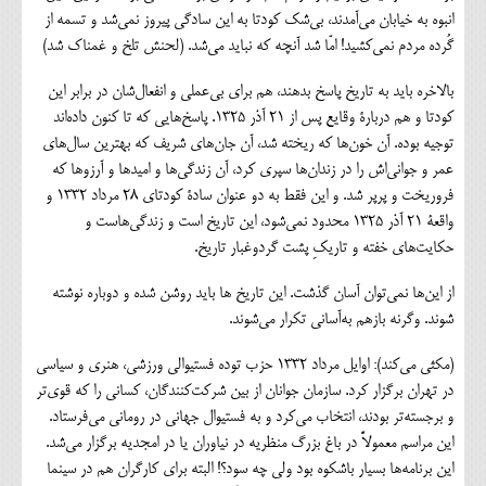
انبوه به خیابان می‌آمدند، بی‌شک کود‌تا به این سادگی پیروز نمی‌شد و تسمه از
گُرده‌ مردم نمی‌کشید! امّا شد آنچه که نباید می‌شد. (لحنش تلخ و غمناک شد)
بالاخره باید به تاریخ پاسخ بدهند، هم برای بی‌عملی و انفعال‌شان در برابر این
کودتا و هم دربارة وقایع پس از ۲۱ آذر ۱۳۲۵. پاسخ‌هایی که تا کنون داده‌اند
توجیه بوده. آن خون‌ها که ریخته شد، آن جان‌های شریف که بهترین سال‌های
عمر و جوانی‌اش را در زندان‌ها سپری کرد، آن زندگی‌ها و امیدها و آرزوها که
فروریخت و پرپر شد. و این فقط به دو عنوان سادة کودتای ۲۸ مرداد ۱۳۳۲ و
واقعة ۲۱ آذر ۱۳۲۵ محدود نمی‌شود، این تاریخ است و زندگی‌هاست و
حکایت‌های خفته و تاریکِ پشت گرد‌وغبار تاریخ.
از این‌ها نمی‌توان آسان گذشت. این تاریخ ها باید روشن شده و دوباره نوشته
شوند. وگرنه بازهم به‌آسانی تکرار می‌شوند.
(مکثی می‌کند): اوایل مرداد ۱۳۳۲ حزب توده فستیوالی ورزشی، هنری و سیاسی
در تهران برگزار کرد. سازمان جوانان از بین شرکت‌کنندگان، کسانی را که قوی‌تر
و برجسته‌تر بودند، انتخاب می‌کرد و به فستیوال جهانی در رومانی می‌فرستاد.
این مراسم معمولاً در باغ بزرگ منظریه در نیاوران یا در امجدیه برگزار می‌شد.
این برنامه‌ها بسیار باشکوه بود ولی چه سود؟! البته برای کارگران هم در سینما