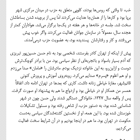
خب، تا وقتی که روس‌ها بودند، کلوپی متعلق به حزب در میدان مرکزی شهر
برپا بود و کارها را از همان‌جا هدایت می‌کردند امّا پس ‌از برچیده شدن بساط‌شان
سخت شد. جلسه در خانه‌ها و هر هفته در یک‌جا برگزار می‌شد. هوادارانِ کمتر از
هجده سال، معمولاً در سازمان جوانان فعالیت می‌کردند واگر خوب پیش
می‌رفتند و کار و رفتارشان پسندیده بود، به عضویت حزب درمی‌آمدند.
پیش از اینکه از تهران کادر بفرستند، شخصی بود به نام حسن حسین‌پور تبریزی
که آدم بسیار باسواد و باتجربه‌ای از نظر سیاسی بود. من با برادر کوچک‌ترش
دوست و ازاین‌رو، به این خانواده نزدیک بودم. مادرشان را «مامان» صدا می‌زدم
و او هم اغلوم «پسرم» صدایم می‌کرد. روبه‌روی آموزش و پرورش کنونی
قائم‌شهر، مغازة خیاطی زنانه داشت. کاری که بعدها در تهران ادامه‌ داد. اتفاقاً
همسر من همکار او در خیاطی بود و ازدواج ما هم به پیشنهاد او صورت گرفت.
پس ‌از واقعه سال ۱۳۲۷، خانوادگی دستگیر شدند ولی حسن چون در شهر
شناسایی شده بود، به دستور حزب، از شاهی رفته بود و مسئول تشکیلات
خوزستان شده بود. با این همه، او از نخستین کشته‌شدگان سیاسی به‌دست
حکومت در تهران بود. ما هم در اینجا بودیم و در آن شرایط سخت فعالیت
می‌کردیم.