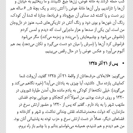
شب حمله کردند به خانة عوض، زن‌ها جیغ کشیدند و ما ریختیم به خیابان و
آن‌ها را تاراندیم. ولی آن‌ها خانة عوض را آتش زدند و یک بچة ۵_ ۶ ساله هم
زیر دست و پا کشته شد صدای آن جیغ‌وداد و فریادها، جنازة له شدة آن کودک،
رنگ آن خون‌ها و بوی دود و رنگ آتش در تاریکی‌های شب، هنوز در دل‌وجان
من است. این یکی از صدها و هزار ماجرایی است که دیدم و لمس کردم
(خاموش می‌شود و چشم‌هایش را می‌بندد و زمزمه می‌کند): مگر می‌شود
فراموش کرد آن‌ها را (سرش را میان دو دست می‌گیرد و تکان می‌دهد). بعد هم
آلبوم می‌آورد و عکس عوض را در حال رقص می‌بینیم.
• پس از ۲۱ آذر ۱۳۲۵
می‌گویم: «لا‌به‌لای حرف‌هاتان از واقعة ۲۱ آذر ۱۳۲۵ گفتید. آن‌وقت شما
کمابیش یازده سال داشتید، آیا چیزی به یادتان می‌آید؟ (خیره نگاهم می‌کند و
می‌گوید): خیلی نکته‌ها از کودکی به یادم مانده مثل، آمدن طیارة شوروی در
۱۳۲۰ و روی درخت بودنم. من اصولاً آدم کنجکاو و جویایی بودم. فضای
ملتهب شهر را به یاد دارم . گفتم که پس از ۱۳۲۰ و حضور ارتش سرخ در
مازندارن، که دولت محمدرضاشاه، نقش چندانی نداشت‌. و شهر و کارخانه و
فضاهای دیگر، عملاً در دست ارتش سرخ و حزب توده به پشتیبانی آنان بود.
من هم دیدم و هم شنیدم، همیشه می‌خواستم بدانم و با چشم باز راه بروم.