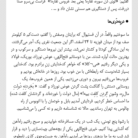
گفتیم: «توی دَن سورَه، نقاره! یعنی بعد عروس نقاره!» فراست بی‌سرو صدا
دررفت. پس از دستگیری هم سستی نشان داد و ... .
● دربِه‌دَری‌ها
ما سوختیم واقعاً. در آن فستیوال که برایتان وصفش را گفتم، دست‌کم ۵ کیلومتر
صف بود از میدان فوزیه تا ۲۴ اسفند. اگر این جمعیت نفری یک آجر می‌گرفتند،
به این سادگی کودتا و کشتار نمی‌شد. بیشتر این نیروها دستگیر و سرکوب و در
بهترین حالت آواره شدند. من با دوستانم فتح‌اللهی، عوض نورزاد، بوریک، فولاد
و یکی دیگر رفتیم «می¬کلا» که خواهرِ کدخدایش زنِ برادرم بود. کدخدایی
بسیار شاه‌دوست که رابطه‌اش با من خوب بود. روزها در خانه‌اش بودیم و
غروب‌ها می‌رفتیم بیرون و دوری می‌زدیم. یکی از همین غروب‌ها، یک
روستایی دستش را گذاشت پشت گردن عوض نورزاد و گفت: « بَخِردنِهِ دُولِتِ
مال‌رِه، وِشونِ گِردِن کِلفِت بییه!» (مال دولت را خورده‌اند و گردنشان کلفت شده)
ما احساس خطر کردیم. فردایش آمدیم بابل و خودمان را با اتوبوس از راه
چالوس به تهران رساندیم. حالا نه شناسنامه داریم و نه کسی را می‌شناسیم.
با رشوة پنج تومنی، یک شب در یک مسافرخانه خوابیدیم و صبح رفتیم راه‌آهن
که آشنایی پیدا کنیم. خیری فتح‌اللهی یکی از بچه‌های چیت‌سازی را دید و قرار
شد شب به ما جا بدهند. روزها می‌آمدیم راه‌آهن به جست‌وجوی کاری نامعلوم،