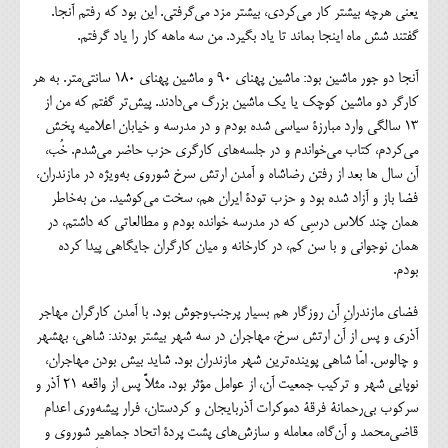
یعنی هرچه بیشتر کار می‌کردی، بیشتر مزد می‌گرفتی. این بود که رفتم آنجا.
گفتند شش ماه اینجا بماند تا یاد بگیرد. من سه ماهه کار را یاد گرفتم.
آنجا دو جور ماشین بود: ماشین پهنای ۹۰ و ماشین پهنای ۱۸۰ سانتی‌متر. به هر
کارگر دو ماشین کوچک یا یک ماشین بزرگ می‌دادند. پیش‌تر گفتم که من از
۱۳ سالگی وارد مبارزۀ سیاسی شده بودم و در مدرسه و خیابان اعلامیه پخش
می‌کردم، کتاب می‌خواندم و در جلسه‌های کارگری حزب حاضر می‌شدم. خُب،
آن سال ها بعد از رفتن رضاشاه و آمدن ارتش سرخ شوروی به‌ویژه در مازندران،
فضا باز و آزاد شده بود و حزب تودة ایران هم، سخت می‌کوشید. من به‌خاطر
همان چند کلاس درسِی که در مدرسه خوانده بودم و مطالعاتی که داشتم، در
همان نوجوانی و با سن کم، در کارخانه و میان کارگران جایگاهی پیدا کرده
بودم.
فضای مازندرانِ آن روزگار هم بسیار پرجنب‌وجوش بود. با آمدن کارگران مهاجر
آذری و پس ‌از آن ارتش سرخ، مهاجران در سه شهر بیشتر بودند: شاهی، بهشهر
و چالوس. امّا شاهی پوینده‌ترین شهر مازندران بود. شاید بیش بودن مهاجران،
نوپایی شهر و ترکیب جمعیت آن، از عوامل مؤثر بود. مثلاً پس از واقعه ۲۱ آذر و
سرکوب بی‌رحمانة فرقة دموکرات آذربایجان و کردستان، فرار پیشه‌وری اعدام
قاضی‌محمد و آن‌گاه، معامله و سازش‌های پشت پردة اتحاد جماهیر شوروی و