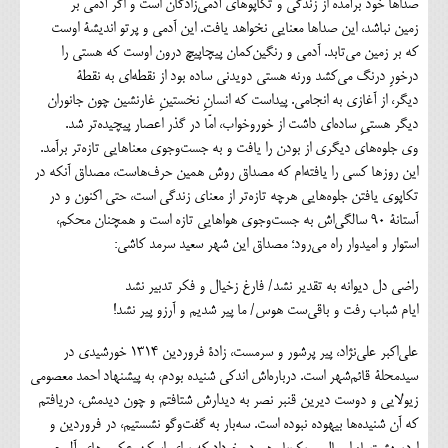
صداها خود برآمده از زندگی و تکاپوهای آدمی‌زادگان است و اگر آدمی بر
زمین نباشد، این صداها معنایی نخواهد یافت. این آدمی و پرتو اندیشة اوست
که بر زمین می‌تابد. آدمی و رنگین‌کمان پیچاپیچ درون اوست که هستی را
درخورِ درنگ می‌کشد ورنه هستی دویدنی ساده بود از نقطه‌ای به نقطة
دیگر، از آغازی به انجامی. پیداست که انسانِ نخستینِ غارنشین چون جانوران
دیگر هستیِ ساده‌ای داشت از خور‌وخواب، امّا در گذر اعصار پیچیده‌تر شد.
وی جلوه‌های دیگری از بودن را یافت و به جست‌وجوی معناهایی تازه‌تر برآمد.
این روزها کسی را یافته‌ام که مصداق روش همین حرف‌هاست، مصداق آنکه در
تکاپوی یافتن جلوه‌هایی هرچه تازه‌تر از معنای زندگی است، حتى اكنون و در
آستانة ۹۰ سالگی‌اش به جست‌وجوی هواهایی تازه است و همچنان محکم،
استوار و امیدوار راه می‌رود؛ مصداق این شهر سعید سرمد ‌کاشی:
راضی دل دیوانه به تقدیر نشد/ فارغ زخیال و فکر تدبیر نشد
ایام شباب رفت و باقی‌ست هوس/ ما پیر شدیم و آرزو پیر نشد!
علی‌اکبر علی‌نژاد، پیر پرشور و سرمست، زادة فروردین ۱۳۱۴ خورشیدی در
سیدمحلة قائم‌شهر است. درباره‌اش اندکی شنیده بودم، به پیشنهاد احمد معصومی
زیولایی و دوست دیرین قنبر نصر به دیدارش شتافتم و چون دیدمش، دریافتم
که آن شنیده‌ها بیهوده نبوده است. سه‌بار به گفت‌وگو نشستیم، در فروردین و