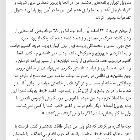
متروپل تهران برنامه‌هایی داشتند. من در آنجا با پرویز دهداری مربی شریف و
کاربلد فوتبال آشنا و بعد‌ها رفیق شدم. این نیروها در آیین روز پایانی فستیوال
تظاهرات وسیعی کردند.
از میدان فوزیه تا ۲۴ اسفند پُر از آدم بود. اما روز ۲۸ مرداد وقتی که صدایی از
رادیو گفت: «مرگ بر مصدق و زنده‌باد شاه» دیدم که رنگ از روی خیری،
فتح‌اللهی، اسدی و محمدتقی برومند (پدر ب_ کیوان) پرید. هرچه گشتیم فراست
را پیدا نکردیم. هاج‌وواج و سرگردان مانده بودیم. نمی‌دانستیم چه کنیم. فقط
گفتیم دربرویم. هفت‌هشت‌نفری از پشت خیابان‌ها و از مسیر بیراهه خودمان را
رساندیم به خانة پرویز فراست تادستور بگیریم. نمی‌توانستیم از خیابان برویم،
چون ماشین‌های نظامی در رفت‌وآمد بودند. ساعت دو_ ‌سه صبح از طرفِ ده
چمازکتی به خانه او رسیدیم و در گوشه‌ای از خانه‌اش خوابیدیم. وقتی آقا بیدار
شد و ما را در آن وضع پر از گِل‌وشُل و ژنده دید، گفت: «رفقا چریک شدن! این
بازی‌ها اصلا لازم نبود. من خودم با اتوبوس چوب‌کبریتی (اتوبوس قدیمی با
بدنه چوبی) آمده‌ام! دیگر دادم درآمد و گفتم: «خب، شما را کسی نمی‌شناسد،
ولی ما گاو پیشانی‌سفیدیم! اگر ما را می‌گرفتند، می‌کشتند.»
بچه‌ها اشاره می‌کردند که نگو ولی من دیگر طاقت نداشتم و گفتم. فراست با
لحن محکم گفت: «رفقا، مطمئن باشند که حزب اقدام می‌کند!» ما با خودمان