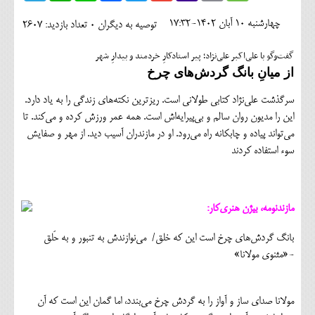
اجتماعی
چهارشنبه 10 آبان 1402-17:32
توصیه به دیگران 0
تعداد بازدید: 2607
مهرورزان
گفت‌وگو با علی‌اکبر علی‌نژاد؛ پیر استادکارِ خردمند و بیدارِ شهر
کلینیک
از میانِ بانگ گردش‌های چرخ
حقوقی
سرگذشت علی‌نژاد کتابی طولانی است. ریزترین نکته‌های زندگی را به یاد دارد.
این را مدیون روان سالم و بی‌پیرایه‌اش است. همه عمر ورزش کرده و می‌کند. تا
محیط زیست و گردشگری
می‌تواند پیاده و چابکانه راه می‌رود. او در مازندران آسیب دید. از مهر و صفایش
سوء استفاده کردند
فرهنگی و هنری
اقتصادی
مازندنومه، بیژن هنری‌کار:
سیاسی
بانگ گردش‌های چرخ است این‌ که خلق/ می‌نوازندش به تنبور و به حَلق
خانه
-«مثنوی مولانا»
مولانا صدای ساز و آواز را به گردش چرخ می‌بندد، اما گمان این است که آن