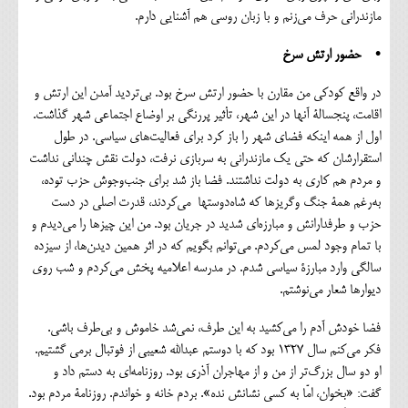
مازندرانی حرف می‌زنم و با زبان روسی هم آشنایی دارم.
• حضور ارتش سرخ
در واقع کودکی من مقارن با حضور ارتش سرخ بود. بی‌تردید آمدن این ارتش و
اقامت، پنجسالة آنها در این شهر، تأثیر پررنگی بر اوضاع اجتماعی شهر گذاشت.
اول از همه اینکه فضای شهر را باز کرد برای فعالیت‌های سیاسی. در طول
استقرارشان که حتی یک مازندرانی به سربازی نرفت، دولت نقش چندانی نداشت
و مردم هم کاری به دولت نداشتند. فضا باز شد برای جنب‌وجوش حزب توده،
به‌رغم همۀ جنگ وگریزها که شاه‌دوستها می‌کردند، قدرت اصلی در دست
حزب و طرفدارانش و مبارزه‌ای شدید در جریان بود. من این چیزها را می‌دیدم و
با تمام‌ وجود لمس می‌کردم. می‌توانم بگویم که در اثر همین دیدن‌ها، از سیزده
سالگی وارد مبارزۀ سیاسی شدم. در مدرسه اعلامیه پخش می‌کردم و شب روی
دیوارها شعار می‌نوشتم.
فضا خودش آدم را می‌کشید به این طرف، نمی‌شد خاموش و بی‌طرف باشی.
فکر می‌کنم سال ۱۳۲۷ بود که با دوستم عبدالله شعیبی از فوتبال برمی گشتیم.
او دو سال بزرگ‌تر از من و از مهاجران آذری بود. روزنامه‌ای به دستم داد و
گفت: «بخوان، امّا به کسی نشانش نده». بردم خانه و خواندم. روزنامة مردم بود.