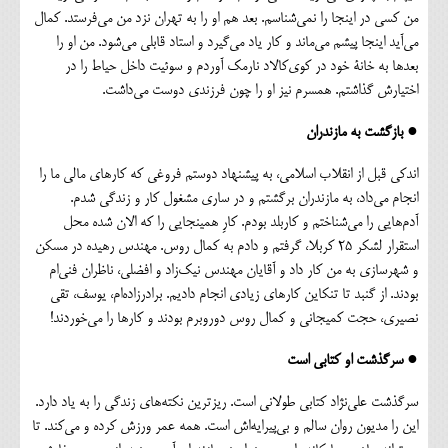
من کسی در اینجا را نمی‌شناسم. بعد هم او را به تهران نزد من می‌فرستد. کمال
می‌آید اینجا پیشم می‌ماند و کار یاد می‌گیرد و استاد قابلی می‌شود. من او را
بعدها به خانة خود در کوی‌کالاد نارمک آوردم و سوئیت داخل حیاط را در
اختیارش گذاشتم. همسرم نیز او را چون فرزندی دوست می‌داشت.
● بازگشت به مازندران
اندکی قبل از انقلاب اسلامی، به پیشنهاد دوستم فروغی که کارهای مالی ما را
انجام می‌داد، به مازندران برگشتم و در ساری مشغول کار و زندگی شدم.
آدم‌هایی را می‌شناختم و کاربلد بودم. کارِ همینجایی را که الان شده محل
استقرار لشکر ۲۵ کربلا، گرفتم و دادم به کمال روس. مهندس رهیده در مسکن
و شهرسازی به من کار داد و آقایان مهندس نیک‌زاد و افضلی، ناظران فنی‌ام
بودند. از گنبد تا تنکاین کارهای زیادی انجام دادیم. برادر‌زاده‌ام، یوسف، تقی
نصیری، حجت کمیجانی و كمال روس دوروبرم بودند و کارها را می‌خوردند!
● سرگذشت او کتابی است
سرگذشت علی‌نژاد کتابی طولانی است. ریزترین نکته‌های زندگی را به یاد دارد.
این را مدیون روان سالم و بی‌پیرایه‌اش است. همه عمر ورزش کرده و می‌کند. تا