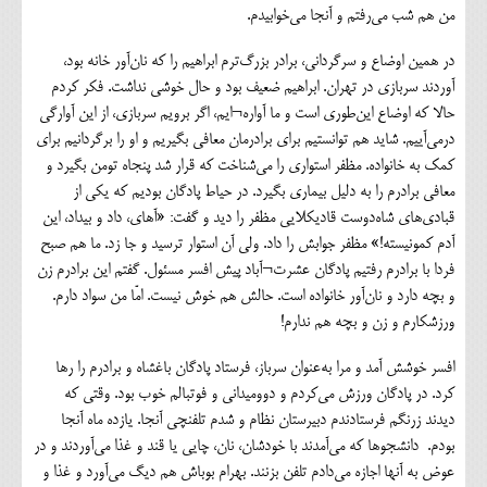
من هم شب می‌رفتم و آنجا می‌خوابیدم.
در همین اوضاع و سرگردانی، برادر بزرگ‌ترم ابراهیم را که نان‌آور خانه بود،
آوردند سربازی در تهران. ابراهیم ضعیف بود و حال خوشی نداشت. فکر کردم
حالا که اوضاع این‌طوری است و ما آواره¬ایم، اگر برویم سربازی، از این آوارگی
درمی‌آییم. شاید هم توانستیم برای برادرمان معافی بگیریم و او را برگردانیم برای
کمک به خانواده. مظفر استواری را می‌شناخت که قرار شد پنجاه تومن بگیرد و
معافی برادرم را به‌ دلیل بیماری بگیرد. در حیاط پادگان بودیم که یکی از
قبادی‌های شاه‌دوست قادیکلایی مظفر را دید و گفت: «آهای، داد و بیداد، این
آدم کمونیسته!» مظفر جوابش را داد. ولی آن استوار ترسید و جا زد. ما هم صبح
فردا با برادرم رفتیم پادگان عشرت¬آباد پیش افسر مسئول. گفتم این برادرم زن
و بچه دارد و نان‌آور خانواده است. حالش هم خوش نیست. امّا من سواد دارم.
ورزشکارم و زن و بچه هم ندارم!
افسر خوشش آمد و مرا به‌عنوان سرباز، فرستاد پادگان باغشاه و برادرم را رها
کرد. در پادگان ورزش می‌کردم و دوومیدانی و فوتبالم خوب بود. وقتی که
دیدند زرنگم فرستادندم دبیرستان نظام و شدم تلفنچی آنجا. یازده ماه آنجا
بودم. دانشجوها که می‌آمدند با خودشان، نان، چایی یا قند و غذا می‌آوردند و در
عوض به آنها اجازه می‌دادم تلفن بزنند. بهرام بوباش هم دیگ می‌آورد و غذا و