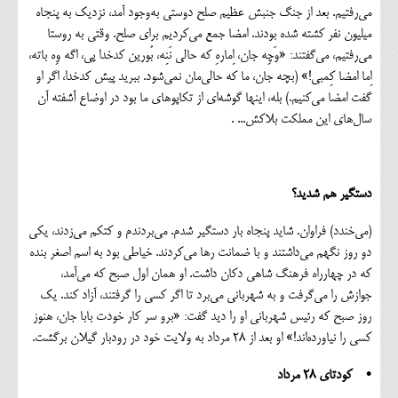
می‌رفتیم. بعد از جنگ جنبش عظیم صلح دوستی به‌وجود آمد، نزدیک به پنجاه
میلیون نفر کشته شده بودند. امضا جمع می‌کردیم برای صلح. وقتی به روستا
می‌رفتیم، می‌گفتند: «وَچِه جان، اِمارهِ که حالی نَنِه، بُورین کدخدا پی، اگه وِه باته،
اِما امضا کِمبی!» (بچه‌ جان، ما که حالی‌مان نمی‌شود. ببرید پیش کدخدا، اگر او
گفت امضا می‌کنیم.) بله، اینها گوشه‌ای از تکاپوهای ما بود در اوضاع آشفته آن
سال‌های این مملکت بلاکش... .
دستگیر هم ‌شدید؟
(می‌خندد) فراوان. شاید پنجاه بار دستگیر شدم. می‌بردندم و کتکم می‌زدند، یکی
دو روز نگهم می‌داشتند و با ضمانت رها می‌کردند. خیاطی بود به اسم اصغر بنده
که در چهارراه فرهنگ شاهی دکان داشت. او همان اول صبح که می‌آمد،
جوازش را می‌گرفت و به شهربانی می‌برد تا اگر کسی را گرفتند، آزاد کند. یک
روز صبح که رئیس شهربانی او را دید گفت: «برو سر کار خودت بابا جان، هنوز
کسی را نیاورده‌اند!» او بعد از ۲۸ مرداد به ولایت خود در رودبار گیلان برگشت.
• کودتای ۲۸ مرداد