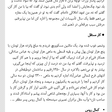
کردیم. پاساژ بزرگ کوچه برلن لاله‌زار مال همین صمد بود که سواد نداشت و
بلد نبود چک‌هایش را امضا کند ولی آدم بدی نبود. او گفت که بیا با من کار کن.
گفتم که نه، من تعهد اخلاقی داده‌ام. گفت که به تو در همین‌جا یک مغازه
می‌دهم فقط یک سال تأسیسات این مجموعه را اداره کن اما من نپذیرفتم.
حرفش سبب جرقه‌ای در ذهنم شد.
● کار مستقل
وضعم خوب شده بود. یک ماشین مسکوویچ خریدم به مبلغ پانزده هزار تومان، با
پنج هزار تومان پول پیش و بقیه قسطی به ماهی هزار تومان. به عباس صادقی،
همکار فنی‌ام در شرکت ترمیک گفتم که بیا از اینجا برویم و با هم کار کنیم.
ترسید و نپذیرفت. گفتم که بیا، من ده درصد از ان چیزی که اینجا می‌گیری،
بیشتر به تو می‌دهم. بالاخره در سال ۱۳۵۰رفتیم و ساختمان دوطبقه‌ای در
انتهای فرح شمالی عباس‌آباد اجاره کردیم به ماهی ۲۳۰۰ تومان. دو سه سالی
کار کردیم و آنجا را خریدیم به یکمیلیون و سیصد و پنجاه هزار تومان. دیگر
خودم کار فنی انجام نمی‌دادم و کلی اکیپ فنی داشتم. ابزار کار و گرفتن کار با
من بود و کار با آنها. بسیاری از بچه‌های شاهی آمدند پیشم و استادکار شدند و
صاحب نان¬وآب، مثل برادران نصیری سید‌محله یا کمال روس پسر مظفر ... .
• کمال روس