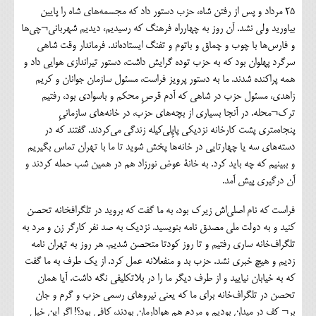
۲۵ مرداد و پس از رفتن شاه، حزب دستور داد که مجسمه‌های شاه را پایین
بیاورید ولی نشد. آن روز به چهارراه فرهنگ که رسیدیم، دیدیم شهربانی¬چی‌ها
و فارس‌ها با چوب و چماق و باتوم و تفنگ ایستاده‌اند. فرماندار وقت شاهی
سرگرد پهلوان بود که به حزب توده گرایش داشت، دستور تیراندازی هوایی داد و
همه پراکنده شدند. ما به دستور پرویز فراست، مسئول سازمان جوانان و کریم
زاهدی، مسئول حزب در شاهی که آدم قرصِ محکم و باسوادی بود، رفتیم
ترک¬محله. در آنجا بسیاری از بچه‌های حزب، در خانه‌های سازمانیِ
پنجاه‌متری پشت کارخانه نزدیکی پاپِلی‌کیله زندگی می‌کردند. گفتند که در
دسته‌های سه‌ یا چهارتایی در خانه‌ها پخش شوید تا ما با تهران تماس بگیریم
و ببینیم که چه باید کرد. به خانة عوض نورزاد هم در همین شب حمله کردند و
آن درگیری پیش آمد.
فراست که نام اصلی‌اش زیرک بود، به ما گفت که بروید در تلگرافخانه تحصن
کنید و به دولت ملی مصدق نامه بنویسید. نزدیک به صد نفر کارگر زن و مرد به
تلگراف‌خانه ساری رفتیم و تا روز کودتا متحصن شدیم. هر روز به تهران نامه
زدیم و هیچ خبری نشد. حزب بد و منفعلانه عمل کرد. از یک طرف به ما گفت
که به خیابان نیایید و از طرف دیگر ما را در بلاتکلیفی نگه ‌داشت. آیا همان
تحصن در تلگراف‌خانه برای ما که یعنی نیروهای رسمی حزب و گرم و جان
بر¬ کف در میدان بودیم و مردم هم هوادارمان بودند، کافی بود؟! اگر این خیل