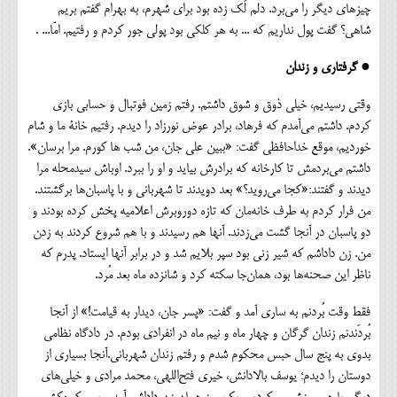
چیزهای دیگر را می‌برد. دلم لَک زده بود برای شهرم، به بهرام گفتم بریم
شاهی؟ گفت پول نداریم که ... به هر کلکی بود پولی جور کردم و رفتیم. امّا... .
● گرفتاری و زندان
وقتی رسیدیم، خیلی ذوق و شوق داشتم. رفتم زمین فوتبال و حسابی بازی
کردم. داشتم می‌آمدم که فرهاد، برادر عوض نورزاد را دیدم. رفتیم خانة ما و شام
خوردیم، موقع خداحافظی گفت: «ببین علی جان، من شب ها کورم. مرا برسان».
داشتم می‌بردمش تا کارخانه که برادرش بیاید و او را ببرد. اوباش سید‌محله مرا
دیدند و گفتند:«کجا می‌روید؟» بعد دویدند تا شهربانی و با پاسبان‌ها برگشتند.
من فرار کردم به طرف خانه‌مان که تازه دوروبرش اعلامیه پخش کرده بودند و
دو پاسبان در آنجا گشت می‌زدند. آنها هم رسیدند و با هم شروع کردند به زدن
من. زن داداشم که شیر زنی بود سپر بلایم شد و در برابر آنها ایستاد. پدرم که
ناظر این صحنه‌ها بود، همان‌جا سکته کرد و شانزده ماه بعد مُرد.
فقط وقت بُردنم به ساری آمد و گفت: «پسر جان، دیدار به قیامت!» از آ‌نجا
بُردَندنم زندان گرگان و چهار ماه و نیم ماه در انفرادی بودم. در دادگاه نظامی
بدوی به پنج سال حبس محکوم شدم و رفتم زندان شهربانی.آنجا بسیاری از
دوستان را دیدم؛ یوسف بالا‌دانش، خیری فتح‌اللهی، محمد مرادی و خیلی‌های