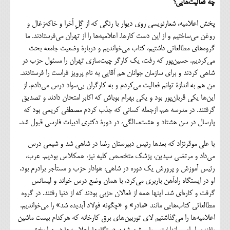
چه فعالیت‌هایی؟
پخش اعلامیه، شعارنویسی روی دیوار با رنگی که از گِلِ اُخرا و خاکه‌زغال و
روغن می‌ساختیم و از این دست کارها. اعلامیه‌ها را از تهران می‌فرستادند. ما
گروه‌های مطالعاتی داشتیم، کتاب می‌خواندیم و دربارة وضعیت جامعه بحث
می‌کردیم. حسین‌پور که رفت، یک کارگر چیت‌سازی تهران را مسئول حزب در
شاهی کردند و برای سازمان جوانان هم آقایی به نام پرویز فراست را فرستادند.
من هم به اندازة توانم فعالیت می‌کردم و به کارگران بی‌سواد درس می‌دادم. از
این‌ها یکی قربان‌پور بود و یکی بهرام بوباش که اکابر امتحان دادند و تصدیق
گرفتند. در مدرسه هم، ازجمله کسانی که جذب کردم مصطفی کریمی بود که
پارسال در سن هشتاد و هشت‌سالگی، در دورة دکتری ادبیات فارسی قبول شد.
با علی موقرنژاد که بعدها رئیس دبیرستان رضا در شاهی شد و شیمی درس
می‌داد و مرتضی سیدین، پزشک متخصص کلیه نیز، همکلاس بودیم. عرب،
رئیس آموزش و پرورش یک دوره در شاهی، هوادار حزب و مستأجر برادرم بود.
او در ایستگاه راه‌آهن باربری می‌کرد، با همان وضع درس خواند و لیسانس
گرفت و کاره‌ای شد. اینها همه از فعالان حزبی بودند که از دنیا رفتند. در گروه
مطالعاتی کتاب‌هایی مانند «مادر» و «چگونه فولاد آبدیده شد» را می‌خواندیم.
اعلامیه‌ها را می‌گذاشتیم لای توربین‌های برق کارخانه که هرکدام بیست ماشین