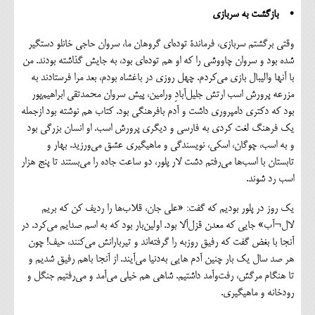
• بازگشت به سربازی
وقتی برگشتم سربازی، فرماندة توده‌ای گروهان ما، سروان حاجی خانلو دستگیر
شده بود و سروان چاووشی را که او هم توده‌ای بود، به جایش گذاشته بودند. من
با آنها والیبال بازی می‌کردم. چهل روزی در باغشاه بودم، بعد مرا فرستادند به
مزرعه پرورش اسب ارتش جلیل‌آبادِ ورامین، پیش سروان محمد‌تقی ابراهیم‌پور
بود که دکتری دامپروری داشت و آدم بافرهنگی بود. کتاب هم نوشته بود ازجمله
یک فرهنگ ‌لغت کردی به فارسی و دیگری پرورش اسب. او انسان بزرگی بود
و به اسب، چوگان، اسکی، نویسندگی و ماهیگیری عشق می‌ورزید. بهار و
تابستان با اسب‌ها می‌رفتم دشت لار پلور، دو ساعت جاده را می‌بستند تا پنج هزار
اسب رد شوند.
یک روز در پلور بودیم که گفت: «علی جان، قلاب‌ها را ردیف کن که بریم
لال¬آب» جایی که معدن قزل‌آلا بود. اولین‌بار بود که به اسم صدایم می‌کرد. در
آنجا با بغض گفت که رفیق روزبه را گرفته‌اند و تیربارانش می‌کنند، حیف! چون
هر صد سال یک ‌بار چنین آدم هایی به‌دنیا می‌آیند. از آنجا باهم رفیق شدیم و
تا هنگام مرگش، رفت‌وآمد داشتیم. شاهی هم خیلی می‌آمد و می‌رفتیم جنگل و
رودخانه و ماهیگیری.