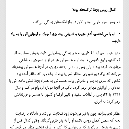
کمال روس بچة ترکمحله بود؟
بله، پسر بسیار خوبی بود و الان در ولز انگلستان زندگی می‌کند.
• او را می‌شناسم. آدم نجیب و شریفی بود. چهرة جوان و اروپایی‌اش را به یاد
دارم...
هنوز هم با ‌هم ارتباط داریم. او هم زندگی پرماجرایی دارد. پدرش همان مظفر
که گفتم، رفیق قدیمی‌ام بود. او و همسرش هر دو از از شوروی به شاهی
مهاجرت کرده بودند ولی پس از مدتی رفتند تهران. در آنجا همسرش پیشنهاد
می‌کند که برگردیم شوروی. مظفر نمی‌پذیرد. تا یک روز که مظفر آمده بود
شاهی که سری به پدر و مادرش بزند، همسرش به همراه بچة شش ماهه اش با
عده‌ای از ایرانیان مهاجر برمی‌گردد باکو. در آنجا دوباره ازدواج می‌کند و سال
۱۳۴۱ یا ۴۲، پس از انقلاب سفید و تغییر اوضاع کشور، با همسر و فرزندانش
برمی‌گردد به ایران.
مظفر نجیب‌زاده، چون باخبر می‌شود، زود شکایت می‌کند و دادگاه با رضایت
بچه که همین کمال روس باشد، او را به پدر بازمی‌گرداند. وقتی کمال قبل از
دیپلم به پدرش می‌گوید که می‌خواهم کار کنم و علّاف نباشم. مظفر می‌گوید که