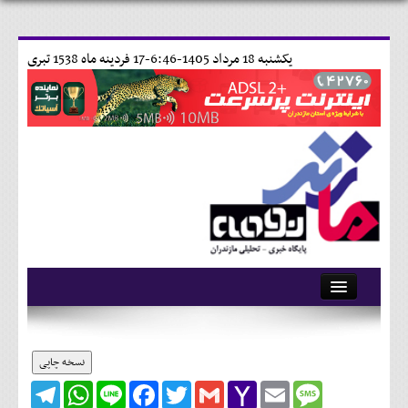
يکشنبه 18 مرداد 1405-6:46-
17 فردينه ماه 1538 تبری
آرشیو
تماس با ما
نسخه چاپی
Telegram
WhatsApp
Line
Facebook
Twitter
Gmail
Yahoo
Email
Message
وبلاگ
Mail