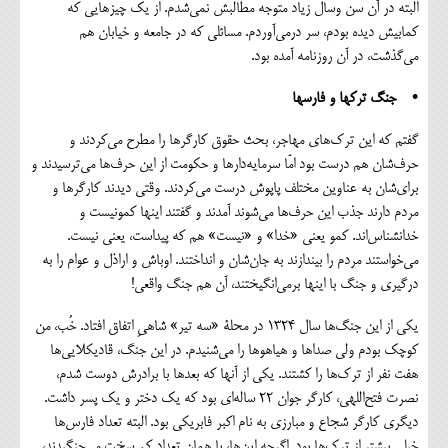
البته در آن سن وسال زیاد متوجه مطالبش نمی‌شدم. از یک چیزهایی که
کمابیش دیده بودم، سر درمی‌آوردم. مسائلی که در جامعه و خیابان هم
می‌گذشت، در آن روزنامه آمده بود.
• جنگ ترکها و فارسها
گفتم که این ترک‌های مهاجر، بحث حقوق کارگرها را مطرح می‌کردند و
حرف‌شان هم درست بود امّا سرمایه‌دارها و حکومت از این حرف‌ها می‌ترسیدند و
برای‌شان به عناوین مختلف پاپوش درست می‌کردند. وقتی دیدند کارگرها و
مردم دارند جذب این حرف‌ها می‌شوند آمدند و گفتند اینها کمونیست و
خدانشناس‌اند. کمو یعنی «خدا» و «نیست» هم که پیداست، یعنی نیست.
می‌خواستند مردم را بیندازند به جان‌شان و انداختند. اوباش و اراذل و عوام را به
درگیری و جنگ با اینها برمی‌انگیختند، آن هم جنگ واقعی!
یکی از این جنگ‌ها سال ۱۳۲۴ در محلة «سه تیر» شاهیِ اتفاق افتاد. خُب، من
کوچک بودم ولی صداها و هیاهوها را می‌شنیدم. در این جنگ، قادیکلایی‌ها
هفت نفر از ترک‌ها را کشتند. یکی از آنها که بعدها با برادرش دوست شدم،
نصرت فتح‌اللهی، کارگر جوان ۲۲ ساله‌ای بود که یک دختر و یک پسر داشت.
دیگری کارگر شجاع و مبارزی به نام اکبر فابریکی بود. البته تعداد فارس‌ها
خیلی بیشتر از ترک‌ها بود. اگرچه این‌ها، با همان تعداد کم سخت می‌جنگیدند‌،