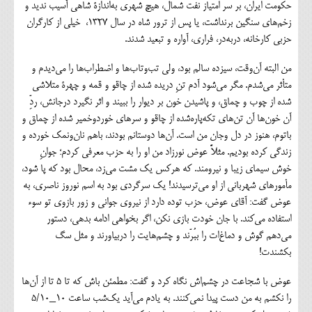
حکومت ایران، بر سر امتیاز نفت شمال، هیچ شهری به‌اندازة شاهی آسیب ندید و
زخم‌های سنگین برنداشت، یا پس از ترور شاه در سال ۱۳۲۷، خیلی از کارگران
حزبی کارخانه، دربه‌در، فراری، آواره و تبعید شدند.
من البته آن‌وقت، سیزده سالم بود، ولی تب‌وتاب‌ها و اضطراب‌ها را می‌دیدم و
متأثر می‌شدم. مگر می‌شود آدم تنِ دریده شده از چاقو و قمه و چهرة متلاشی
شده از چوب‌ و چماق، و پاشیدن خون بر دیوار را ببیند و اثر نگیرد درجانش، ردِّ
آن خون‌ها آن تن‌های تکه‌پاره‌شده از چاقو و سرهای خوردوخمیر شده از چماق و
باتوم، هنوز در دل وجان من است. آن‌ها دوستانم بودند، باهم نان‌ونمک خورده و
زندگی کرده بودیم. مثلاً عوض نورزاد من او را به حزب معرفی کردم؛ جوانِ
خوش سیمای زیبا و نیرومند. که هرکس یک مشت می‌زد، محال بود که پا شود،
مأمورهای شهربانی از او می‌ترسیدند! یک سرگردی بود به اسم نوروز ناصری، به
عوض گفت: آقای عوض، حزب توده دارد از نیروی جوانی و زور بازوی تو سوء
استفاده می‌کند. با جان خودت بازی نکن، اگر بخواهی ادامه بدهی، دستور
می‌دهم گوش و دماغ‌ات را ببُرّند و چشم‌هایت را دربیاورند و مثل سگ
بکشندت!
عوض با شجاعت در چشم‌اش نگاه کرد و گفت: مطمئن باش که تا ۵ تا از آن‌ها
را نکشم به من دست پیدا نمی‌کنند. به یادم می‌آید یک‌شب ساعت ۱۰_۵/۱۰