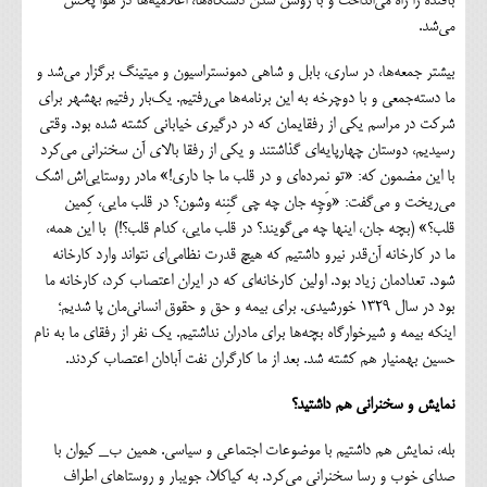
بافنده را راه می‌انداخت و با روشن شدن‌ دستگاه‌ها، اعلامیه‌ها در هوا پخش
می‌شد.
بیشتر جمعه‌ها، در ساری، بابل و شاهی دمونستراسیون و میتینگ برگزار می‌شد و
ما دسته‌جمعی و با دوچرخه به این برنامه‌ها می‌رفتیم. یک‌بار رفتیم بهشهر برای
شرکت در مراسم یکی از رفقایمان که در درگیری خیابانی کشته‌ شده بود. وقتی
رسیدیم، دوستان چهارپایه‌ای گذاشتند و یکی از رفقا بالای آن سخنرانی می‌کرد
با این مضمون که: «تو نمرده‌ای و در قلب ما جا داری!» مادر روستایی‌اش اشک
می‌ریخت و می‌گفت: «وَچِه جان چه چی گنِنه وشون؟ در قلب مایی، کِمین
قلب؟» (بچه جان، اینها چه می‌گویند؟ در قلب مایی، کدام قلب؟!) با این همه،
ما در کارخانه آن‌قدر نیرو داشتیم که هیچ قدرت نظامی‌ای نتواند وارد کارخانه
شود. تعدادمان زیاد بود‌. اولین کارخانه‌ای که در ایران اعتصاب کرد، کارخانه ما
بود در سال ۱۳۲۹ خورشیدی. برای بیمه و حق‌ و حقوق انسانی‌مان پا شدیم؛
اینکه بیمه و شیرخوارگاه بچه‌ها برای مادران نداشتیم. یک نفر از رفقای ما به نام
حسین بهمنیار هم کشته شد. بعد از ما کارگران نفت آبادان اعتصاب کردند.
نمایش و سخنرانی هم داشتید؟
بله، نمایش هم داشتیم با موضوعات اجتماعی و سیاسی. همین ب_ کیوان با
صدای خوب و رسا سخنرانی می‌کرد. به کیاکلا، جویبار و روستاهای اطراف