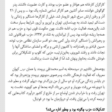
کارگران کارخانه هم هوادار و عضو حزب بودند و کارت عضویت داشتند. پدر
گوگوش خواننده، صابر آتشین هم کارگر نساجی شماره یک بود ... و پس از ۲۱
آذر و رفتن ارتش سرخ، شهر تارومار شد. خیلی از کارگرها دستگیر و زندانی یا
دست‌کم تبعید شدند به چیت‌سازی تهران و این‌ور و آن‌ور. شرایط بسیار سخت
شد. بااین‌همه، فعالیت حزب ادامه داشت. چون حکومت قوی نبود و حزب هم در
همه‌جا ریشه دوانده بود. پس از تیراندازی به شاه در ۱۳۲۷، حزب غیرقانونی شد
و رهبرانش را دستگیر کردند ولی کمی بعد، دو افسر سازمان نظامی حزب توده،
حسین قبادی و رفعت‌زاده، با کامیون ارتشی و برگه و امضای ساختگی آنها را
نجات دادند و رفتند شوروی. به‌این‌ترتیب، حزبی که کلوپ و تشکیلاتی برای
خودش داشت، به‌ناچار پنهان شد امّا از فعالیت دست برنداشت.
بچه‌محلی داشتیم در سیدمحله به اسم محمد‌تقی برومند یا همان ب_ کیوان
معروف که فعالیت فرهنگی داشت. پسرعموی منوچهر برومندِ وزنه‌بردار بود که
در بابلسر زندگی می‌کرد. او دو سالی از من بزرگ‌تر بود، دیپلم گرفت و معلم شد.
با دوچرخه می‌رفت جویبار و درس می‌داد. البته بعدها او هم کوچید، نخست به
تهران رفت و با خراب‌تر شدن اوضاع سر از خارج از کشور درآورد. کتاب‌هایی که
ترجمه کرده را می‌توان یافت. او دروازه‌بان ما بود در فوتبال.
تشکیلات حزب چگونه بود و چطور اداره می‌شد؟