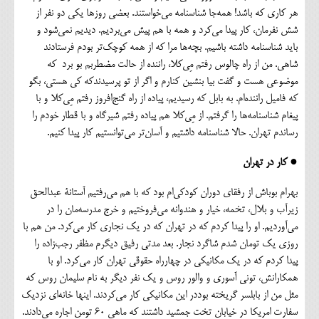
هر کاری که باشد! همه‌جا شناسنامه می‌خواستند. بعضی روزها یکی دو نفر از
شش نفرمان، کار پیدا می‌کرد و همه با هم پیش می‌بردیم. دیدیم نمی‌شود و
باید شناسنامه داشته باشیم. بچه‌ها مرا که از همه کوچک‌تر بودم فرستادند
شاهی. من از راه چالوس رفتم مِی‌کلا، راننده از حالت مضطربم بو برد که
موضوعی هست و گفت بیا بنشین کنارم و اگر از تو پرسیدندکه کی هستی، بگو
که فامیل راننده‌ام. به بابل که رسیدیم، پیاده از راه گنج‌افروز رفتم مِی‌کلا و با
پیغام شناسنامه‌ها را گرفتم. از مِی‌کلا هم پیاده رفتم شیرگاه و با قطار خودم را
رساندم تهران.‌ حالا شناسنامه داشتیم و آسان‌تر می‌توانستیم کار پیدا کنیم.
● کار در تهران
بهرام بوباش از رفقای دوران کودکی‌ام بود که با هم می‌رفتیم آستانة عبدالحق
زیرآب و بلال، تخمه، خیار و هندوانه می‌فروختیم و خرج مدرسه‌مان را در
می‌آوردیم. او را پیدا کردم که در تهران که در یک نجاری کار می‌کرد. من هم با
روزی یک تومان شدم شاگرد نجار. بعد مدتی رفیق دیگرم مظفر رجب‌زاده را
پیدا کردم که در یک مکانیکی در چهارراه حقوقی تهران کار می‌کرد. او با
همکارانش، تونی آسوری و والور روس و یک نفر دیگر به نام سلیمان روس که
مثل من از بابلسر گریخته بوددر این مکانیکی کار می‌کردند. اینها خانه‌ای نزدیک
سفارت امریکا در خیابان تخت جمشید داشتند که ماهی ۶۰ تومن اجاره می‌دادند.