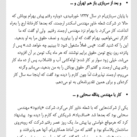
• و بعد از سربازی باز هم تهران و ...
با پایان سربازی‌ام در سال ۱۳۳۷ خورشیدی، دوباره رفتم پیش بهرام بوباش که
حالا در شرکت شعله ‌خاورِ مهندس اسکندر ارجمند، که بعدها کارخانة ارج را به‌راه
انداخت، کار می‌کرد. با بهرام نزد مهندس ارجمند رفتیم ولی او گفت که ما
کارگر نمی‌خواهیم. بهرام گفت که او را بیاورید و نصف حقوق مرا به او بدهید.
این را که شنید گفت: «پس فعلاً مشغول شود تا ببینیم چه خواهد شد.» پس از
پانزده روز، پنج تومن حقوق برایم نوشتند که هر ماه یک تومن بر آن افزوده
می‌شد. خیلی زود سوار بر کار شدم؛ لوله‌کشی آب و فاضلاب. پس از ده ماه کار
رفتم پیش ارجمند و گفتم اگر حقوق بوباش را به من بدهید، می‌مانم وگرنه
می‌روم، ارجمند نپذیرفت امّا چون کارم را دیده بود گفت که اینجا سه سال کار
کرده‌ای و برای همین تقدیرنامه‌ای به تو می‌دهم.
• کار با مهندس یدالله سحابی و ...
یکی از شرکت‌هایی که با شعله‌ خاور کار می‌کرد، شرکت «یادبود» مهندس
سحابی بود که بعدها شد «صاف‌یاد». شریکش که کارم را دیده بود پیشنهاد
کرد که هرموقع خواستی بیا پیش ما. یک روز عصر رفتم شرکت که روبه‌روی
ساختمان پلاسکو بود و گفتم که من آمادة همکاری‌ام. آنها هم پذیرفتند و