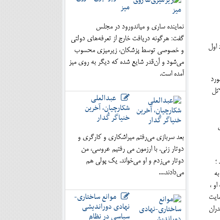
میز
نماینده ساری و میاندورود در مجلس
گفت: هرگونه دریافت خارج از تعرفه‌های دولتی
 اول
و خصوصی توسط پزشکان، زیرمیزی محسوب
می‌شود و آن‌قدر شایع شده که دیگر به روی میز
آمده است.
ورد
ائل
عبدالعلی
شکارچیان، آخرین
خنیاگر گُدار
بعد سربازی می‌رفتم میراشکاری و کارگری و
دوتار زنی. با ارزمون می رفتیم عروسی، من
دوتار می‌زدم و او می‌خواند. یک پولی هم
؛
می‌دادند....
به
و ،
موانع ساختاری-
مایت
نهادی دوراندیشی
ازندران
سیاسی در نظام