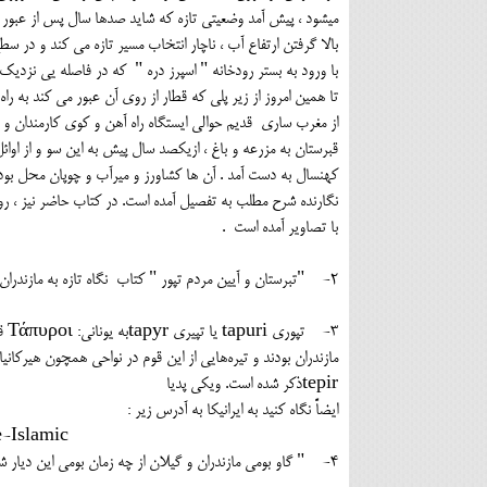
میشود ، پیش آمد وضعیتی تازه که شاید صدها سال پس از عبور اس
بالا گرفتن ارتفاع آب ، ناچار انتخاب مسیر تازه می کند و د
با ورود به بستر رودخانه " اسپرز دره " که در فاصله یی نزدیک
تا همین امروز از زیر پلی که قطار از روی آن عبور می کند ب
از مغرب ساری قدیم حوالی ایستگاه راه آهن و کوی کارمندان و 
قبرستان به مزرعه و باغ ، ازیکصد سال پیش به این سو و از او
کهنسال به دست آمد . آن ها کشاورز و میرآب و چوپان محل بوده 
نگارنده شرح مطلب به تفصیل آمده است. در کتاب حاضر نیز ، رو
با تصاویر آمده است .
2- "تبرستان و آیین مردم تپور " کتاب نگاه تازه به مازندران شاهنامه تالیف نگارنده ص 13
3- 
مازندران بودند و تیره‌هایی از این قوم در نواحی همچون هیرکانی
tepirذکر شده است. ویکی پدیا
ایضاً نگاه کنید به ایران
IRANICAONlINE IRAN v. PEOPLES OF IRAN (2) Pre-Islamic
4- " گاو بومی مازندران و گیلان از چه زمان بومی این دیار شده است ". کتاب نگاهی نو به تاریخ مازندران باستان تالیف نگارنده ص 33