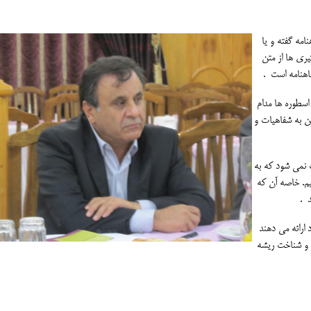
امه گفته و یا
ری ها از متن
هنامه است .
 اسطوره ها مدام
 به شفاهیات و
ث نمی شود که به
نیم. خاصه آن که
د .
 ارائه می دهند
ی و شناخت ریشه