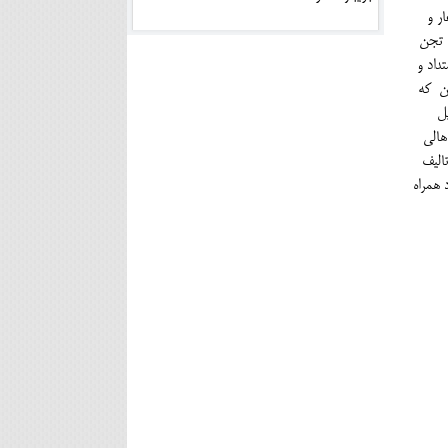
ر و
، تجن
داد و
ین که
ل
هالی
الیف
 همراه