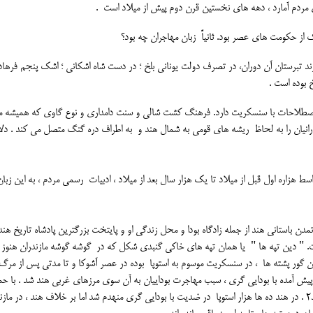
 مردم آمارد ، دهه های نخستین قرن دوم پیش از میلاد است .
ک از حکومت های عصر بود. ثانیاً زبان مهاجران چه بود؟
رند تبرستان آن دوران، در تصرف دولت یونانی بلخ ؛ در دست شاه اشکانی ؛ اشک پنجم فرهاد
 بوده است .
و در اصطلاحات با سنسکریت دارد. فرهنگ کشت شالی و سنت دامداری و نوع گاوی که همیشه م
ازندرانیان را به لحاظ ریشه های قومی به شمال هند و به اطراف دره گنگ متصل می کند . دل
هزاره اول قبل از میلاد تا یک هزار سال بعد از میلاد ، ادبیات رسمی مردم ، به این زبان
 باستانی هند از جمله زادگاه بودا و محل زندگی او و پایتخت بزرگترین پادشاه تاریخ هند 
 است. " دین تپه ها " یا همان تپه های خاکی گنبدی شکل که در گوشه گوشه مازندران هنوز 
ن گور پشته ها ، در سنسکریت موسوم به استوپا بوده در عصر آشوکا و تا مدتی پس از مرگ ا
ت پیش آمده با بودایی گری ، سبب مهاجرت بوداییان به آن سوی مرزهای غربی هند شد . با ح
دولت یونانی بلخ قبائلی با اهمیت از آنان در مازندران ساکن شدند2 . در هند ده ها هزار استوپا در ضدیت با بودایی گری منهدم شد اما بر خلاف هند ، در م