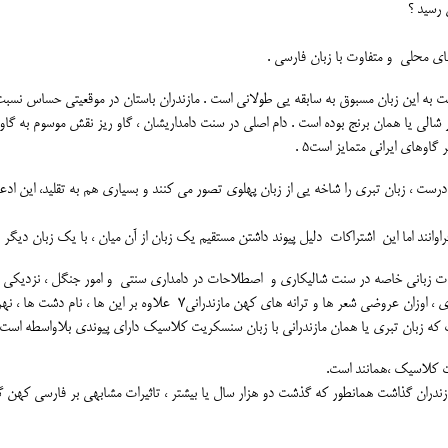
رسید ؟
ای محلی و متفاوت با زبان فارسی .
ـت به این زبان مسبوق به سابقه یی طولانی است . مازندران باستان در موقعیتی حساس نسبت
 شالی یا همان برنج بوده است . دام اصلی در سنت دامداریشان ، گاو ریز نقش موسوم به گاو
ادرست ، زبان تبری را شاخه یی از زبان پهلوی تصور می کنند و بسیاری هم به تقلید، این ادعا 
وانند اما این اشتراکات دلیل پیوند داشتن مستقیم یک زبان از آن میان ، با یک زبان دیگر 
ه بسیار فراوانند6 و بر پایه اصطلاحات زبانی خاصه در سنت شالیکاری و اصطلاحات در دامداری سنتی و امور جنگل ، نزدیکی
تبری با سنسکریت غیر قابل انکار است به ویژه اشتراکات دستوری ، اوزان عروضی شعر ها و ترانه های کهن مازندرانی7 علاوه بر این ها ، نام د
ت که زبان تبری یا همان مازندرانی با زبان سنسکریت کلاسیک دارای پیوندی بلاواسطه است 
ازندران گذاشت همانطور که گذشت دو هزار سال یا بیشتر ، تاثیرات مشابهی بر فارسی کهن 