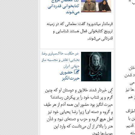
معلمانِ مروج
ب "
کتابخوانی قدردانی
می‌شوند
فرماندار میاندورود گفت: معلمانی که در زمینه
ترویج کتابخوانی فعال هستند شناسایی و
قدردانی می‌شوند.
در حکایت خاک‌سپاری رضا
یحیایی؛ نقاش و مجسمه ساز
جهانی ایران
خان
حضوری
رد شدن
حیرت‌انگیز
 می
ا نیز
کِی خبردار شدند خلایق و دوستان او که چنین
ز هم
گرم و پر شتاب خود را بر پیکرش رساندند؟
حیرت انگیز بود حضور این همه آدم از هر طیف
اطراف
و گروه و دسته ای! زیرا رضا یحیایی خود نیز
ن با
اهل هیچ گروه و حزب و دسته‌ای نبود و شأن
 قدیم
هنر را بالاتر از آن می‌دانست که وارد این
سته
جویبارها شود.