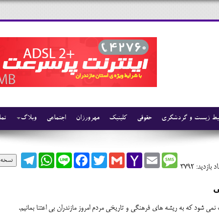
ط زیست و گردشگری
حقوقی
کلینیک
مهرورزان
اجتماعی
وبلاگ
تما
Telegram
WhatsApp
Line
Facebook
Twitter
Gmail
Yahoo
Email
Message
نسخه 
Mail
د بازدید: 3792
ی
ث نمی شود که به ریشه های فرهنگی و تاریخی مردم امروز مازندران بی اعتنا بمانیم.