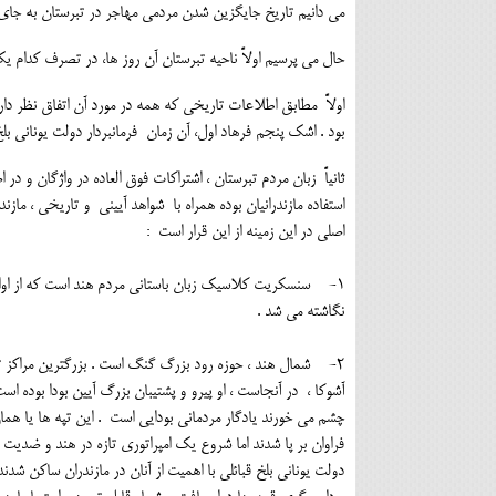
می دانیم تاریخ جایگزین شدن مردمی مهاجر در تبرستان به جای
حال می پرسیم اولاً ناحیه تبرستان آن روز ها، در تصرف کدام ی
اولاً مطابق اطلاعات تاریخی که همه در مورد آن اتفاق نظر دا
بود . اشک پنجم فرهاد اول، آن زمان فرمانبردار دولت یونانی بلخ
ثانیاً زبان مردم تبرستان ، اشتراکات فوق العاده در واژگان 
استفاده مازندرانیان بوده همراه با شواهد آیینی و تاریخی ، م
اصلی در این زمینه از این قرار است :
1- سنسکریت کلاسیک زبان باستانی مردم هند است که از اواسط 
نگاشته می شد .
2- شمال هند ، حوزه رود بزرگ گنگ است . بزرگترین مراکز تمدن
آشوکا ، در آنجاست ، او پیرو و پشتیبان بزرگ آیین بودا بوده
چشم می خورند یادگار مردمانی بودایی است . این تپه ها یا هما
فراوان بر پا شدند اما شروع یک امپراتوری تازه در هند و ضدی