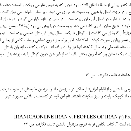
کندر یونانی از منطقه اتفاق افتاد . رود تجن که به درون غار می ریخت با انسداد دهانه غا
ر سطح و در جهت شمال با شیبی به نسبت تند جاری می شود . بر اساس شواهد می توان گفت 
 با دهانه غار و در شمال آن جاری بوده است ، در مسیر ی تازه قرار می گیرد و در همان امت
ه راه خود در شرق ساری قدیم ادامه می دهد و به سمت دریا پیش می رود (برخلاف وضع پیش
نهایتاً از گذرخان می گذشت ) . گودال تا یکصد سال پیش قبرستان عمومی بوده است . تبدی
ائل عصر پهلوی صورت گرفت . اطلاعات اخیر برآمده از تاریخ شفاهی و طلب آگاهی از بعضی ا
، متاسفانه طی چند سال گذشته آنها نیز وفات یافته اند . درکتاب کشف مازندران باستان ، ت
ایت یک دهقان پیر که آخرین بخش باقیمانده از قبرستان درون گودال را به مزرعه بدل نمود
تپوری tapuri یا تپیری tapyrبه یونانی: Τάπυροι قومی باستانی و از اقوام ایرانی‌تبار ساکن در سرزمین ماد و سرزمین طبرستان در جنوب دریای
ا، ماد کوچک، پارت و البرز سکونت داشتند. نام این قوم در کتیبه‌های ایلامی بصورت تپیر
یکا به آدرس زیر :