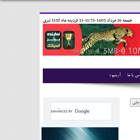
جمعه 16 مرداد 1405-11:25-
15 فردينه ماه 1538 تبری
س با ما
آرشیو
چاپی