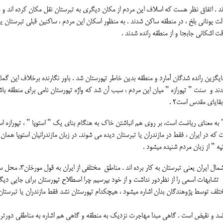
د . اتفاق نظر هست که اسلاف این مردم از مکان دیگری به تبرستان نقل مکان کرده اند و 
ولت یونانی بلخ ، در منطقه ساکن شدند . به منظور اسکان این مردم ، ساکنین قبلی تبرستان ی
اشکانی جابجا و از منطقه رانده شدند .
گزین رانده شدگان آمارد و منطقه بدین خاطر تپورستان شد . باور نگارنده برخلاف این گما
آمدند و سنت " تپورازه " میان این مردم ، سبب آن شد که واژه تپورستان نامی برای منطقه باش
قایای مقدس است2 .
ه معنای ریاضت است، بر روی هم انباشتن خاک به هنگام بنای یک " استوپا " ، تپورازه اس
ه در ایران ، فقط در مازندران یا تبرستان دیده می شوند. در زبان مازندرانیان استوپا همان
ه " از زبان مردم شنیده میشود .
ایرانیان باستان اصطلاح تپورستان را فقط در نامیدن خطه یی از شمال ایران یعنی تبرستان ب
ز تشابهات اسمی را از نظردور نداشت و از خود بپرسیم چرا اصطلاح تپورستان برای جایی دیگر
تلف توسط پژوهندگان بدان اشاره میشود ، هیچکدام تپورستان نشد فقط مازندران یا تبرستان 
ضد و نقیض است . گاهی مبدا مهاجرت نزدیک به منطقه و گاهی هم اشاره به مناطقی دورتر 