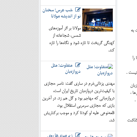
شب عرس؛ سخنان
نو از اندیشه مولانا
مولانا بر اثر آموزه‌های
 به
شمس، شجاعانه از
کهنگی گریخت تا تازه شود و نگاه‌ها را تازه
کند.
را
متفاوت؛ مثل
دروازه‌بان
نیست .
مهدی یزدانی‌خرم در ساری گفت: ناصر حجازی
 زبان
با کیفیت‌ترین دروازه‌بان تاریخ ایران است،
شت ها ، نهرها ،
دروازه‌بانی که مهاجم بود و گل هم زد. در آخرین
.
بازی که حجازی سرمربی استقلال بود،
قلعه‌نوعی علیه او کودتا کرد و موجب برکناریش
گذاشت
شد.
زیرمیزی‌ها روی