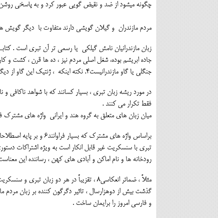
چگونه میشود از ضد و نقیض گویی عبور کرد و به پاسخی روشن 
مردم مازندران و گیلان گویشی دارند متفاوت با دیگر گویش ه
زبان مازندرانیان نامش گیلکی یا رسمی تر آن تبری است . کتاب
جاده ابریشم بوده، شغل اصلی مردم نیز ، ده ها قرن ، کشت و کار
جنگلی یا گاو مازندرانیست4. نکته اینکه ، ژنتیک این گاو از دیگر گاوهای ایرانی متمایز است5 .
در مورد ریشه زبان تبری ، بسیار کسانند که با شواهد ناکافی و ن
فقط تکرار می کنند .
میان زبان های متعلق به گروه هند و ایرانی واژه های مشترک فرا
براساس واژه های مشترک ک
رودخانه ها و نام اماکن و آبادی های کهن ، رساننده این معناس
مثلاً ، ضمائر انعکاسی8 ، تقزیباً در هر دو زبان تبری و سنسکریت کلاسیک ،همانند است.
گذشت بیش از دوهزارسال ، تاثیر دگرگون کننده بر زبان مردم م
و فارسی امروز را برایمان ساخت .