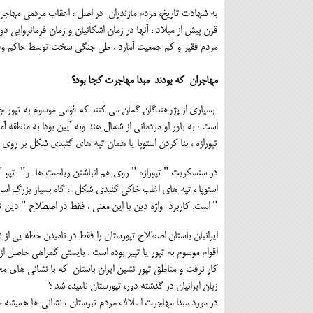
به شهادت تاریخ، مردم مازندران در اصل ، اعقاب مردمی مهاجرن
قرن پیش از میلاد ، آنها در زمان اشکانیان و زمان فرمانروایی د
مردم فقیر و کم جمعیت آمارد ، طی جنگی سخت توسط حاکم وقت 
مهاجران که بودند مبدا مهاجرت کجا بود؟
بسیاری از پژوهندگان گمان می کنند که قومی موسوم به تپور جای
است ، به باور او مردمانی از شمال هند وبه آیین بودا به منطقه 
تپورازه ، بنا کردن استوپا یا همان تپه های گنبدی شکل بر روی ب
در سنسکریت " تپورازه " روی هم انباشتن ریاضت ها و" تپو " ب
استوپا ، تپه های اغلب خاکی گنبدی شکل ، گاه بسیار بزرگ است ک
" است. کاربرد واژه دین با این معنی ، فقط در اصطلاح " دین تپ
اقوام موسوم به تپور یا تپیر بوده است . بایستی گمراهی حاصل ا
کار نرفت و مناطق تپور نشین ایران باستان که با نشانی های مخ
زبان ایرانیان در گذشته دور، تپورستان نامیده شد ؟
در مورد مبدا مهاجرت اسلاف مردم تبرستان ، نشانی ها همیشه 