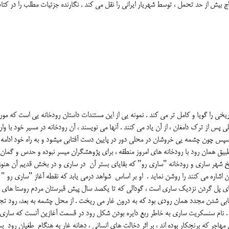
اج بیش از حد تحمل ، توسط شهریار ایرانی را نقل می کند . نگارنده جزئیات مطلب را در کتا
ی را گویا و کامل تر می کند . نمونه یی از این مستندات داستان رودخانه یی است که مور
 پس از ترک دامغان ، از آن یاد می کنند . آنها می نویسند ، آن رودخانه در مسیر خود با وا
سپس چون چشمه یی خروشان در محلی دور در پایین دست آفتابی میشود و به راه خود ادامه
تطبیق همان رود با رودخانه های امروز منطقه ، برای پژوهشگران میسر نبوده و حدس و گمان ه
خ شهر ساری و رودخانه "ساری رو" که بقایای بستر آن در ساری و در بخش قدیم آن هنو
ن اشاره می کنند را روشن نماید . او بر اساس شواهد درمی یابد که نقطه آغاز "ساری رو "
ای پل گردن نزدیک ساری است ، گودالی که تا یکصد سال پیش قبرستان مردم روستا های 
تابی شدن مجدد همان رودی بود که به درون غار می ریخت . از محل چشمه به بعد، رود تج
 . نام سنسکریت ساری به خاطر ربع دایره بودن شکل رود در قسمت آغازین آنست که ساری
مهاجر که برنجکار بوده اند ، بر اثر دخالت های انسانی ، دهانه غار به هنگام طغیان رود ب