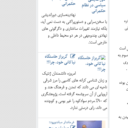
حکمرانی
نهادینه‌سازی دوراندیشی
ره
با سخن‌سرایی و دستورپراکنی به دست نمی آید،
تی
بلکه نیازمند تغییرات ساختاری و دگرگونی های
نهادی چندوجهی در هر دو محیط داخلی و
خارجی است؛.
نگلی است
سوم به
گریزاز خاستگاه
نیاکانی خود، چرا؟!
ری
امروزه دانشمندان ژنتیک
و زبان شناسی کرانه های کاسپی را مرز شرقی
 بوده
ناحیه ای می دانند که تمدن و فرهنگ هند و
درت
اروپایی از آن سرچشمه گرفته است. پژوهشگری
که 90% مردم سوادکوه را غیر بومی و کوچنده
 شد که
می داند، رای درستی ندارد.
یدن به
فرماندار میاندورود: