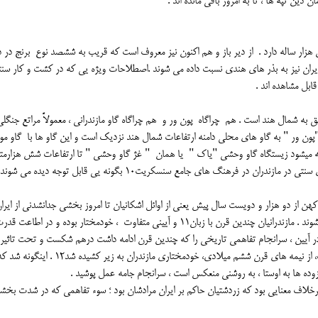
دین تپه ها ، تا به امروز باقی مانده اند .
زار ساله دارد . از دیر باز و هم اکنون نیز معروف است که قریب به ششصد نوع برنج در د
ران نیز به بذر های هندی نسبت داده می شوند .اصطلاحات ویژه یی که در کشت و کار سن
ازندرانی همان گاو محلی موسوم به "پون ور9" متعلق به شمال هند است . هم چراگاه پون ور و هم چراگاه گاو مازندرانی ، معمولاً مراتع ج
، "پون ور " به گاو های محلی دامنه ارتفاعات شمال هند نزدیک است و این گاو ها با گاو مو
فته میشود زیستگاه گاو وحشی "یاک " یا همان " غژ گاو وحشی " تا ارتفاعات شش هزارمت
ر فرهنگ های جامع سنسکریت10 بگونه یی قابل توجه دیده می شوند .
هن از دو هزار و دویست سال پیش یعنی از اوائل اشکانیان تا امروز بخشی جدانشدنی از ایران
مازندرانیان در جمع اقوام ایرانی از کهن ترین اقوام محسوب می شوند . مازندرانیان چندین قرن با زبان11 و آیینی متفاوت ، خودمختار بوده و در اطاعت ق
در آیین ، سرانجام تفاهمی تاریخی را که چندین قرن ادامه داشت درهم شکست و تحت تاثیر
شرایطی دشوار که هند و روم و ایران را ، هم زمان در خود گرفت، از نیمه های قرن ششم میلادی، خودمختاری مازندران به زیر کشیده شد12 . اینگونه
زوده ها به اوستا ، به روشنی منعکس است ، سرانجام جامه عمل پوشید .
 برخلاف معنایی بود که زردشتیان حاکم بر ایران مرادشان بود ؛ سوء تفاهمی که در شدت بخش