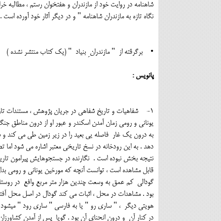
شاهنامه در روایت خود از مازندران و هفتخوان رستم ، مطالبه خر
نگاه تازه به مازندران شاهنامه " و در دیگر آثار خود آورده است .
• برگرقته از " مازندران ِ بنیاد " (یک کتاب منتشر نشده )
پانویس :
1- شفاهیات و تاریخ شفاهی در جریان پژوهش ، مستندات تاریخ
یونانی و رومی زمان آمدن اسکندر و عبور او از درون مناطق جنگلی
به درون یک غار فاصله یی بعید را در زیر زمین طی می کند و 
دهد . به این رودخانه در نسخ تاریخی معتبر اشاره می شود اما 
نتیجه بخش نبوده است . نگارنده در جستجوهایش پیرامون تاری
قابل مشاهده است ، توانست آنچه که مورخین یونانی و رومی بدا
گودالی کم عمق به وسعت چندین هزار متر مربع وافع در روست
بود . مشاهدات در محل ، اثبات می کند گودال در اصل محل آف
هویتی دیگر ، " ساری رو " یا به فارسی " ساری رود " میشود
در کنار آن و درون انحنای آن بود . گویا پس از آمدن کشاورزان 