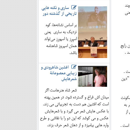
چند
ساری و نکته هایی
تاریخی از گذشته دور
عنی
بر اساس نشانه‌ها، کوه
نزدیک به ساری یعنی
اسپِرِز یا اسپورِز می‌تواند
ن رایج
همان اسپروز شاهنامه
د .
باشد.
افشین شاهرودی و
ت .
زیبایی معصومانۀ
شعرهایش
 "دین
شعر شاه هنرهاست اگر
میدان اش فراخ و گسترده شود. در همین پهنه
ه کار برده اند . مناطق مختلفی از ایران به قول مورخان3، محل سکونت
است که افشین هم دست به تجربیاتی می زند.
 به
با عکس هایش شعر می گیرد و با شعرهایش
از
عکس و می کوشد که این دو را با نقاشی و طرح
واره هایی بیامیزد و از دهان شعر حرف بزند.
است .