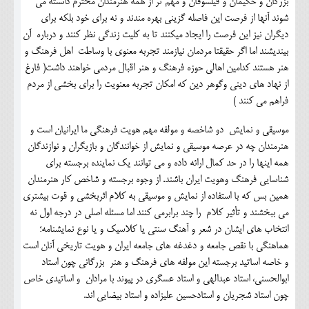
بزرگان و حکیمان و فیلسوفان و مهم تر از همه هنرمندان محترم دانسته می
شوند آنها از فرصت این فاصله گزینی بهره مندند و نه برای خود بلکه برای
دیگران نیز این فرصت را ایجاد میکنند تا به کلیت زندگی نظر کنند و درباره آن
بیندیشند اما اگر حقیقتا مردمان نیازمند تجربه معنوی با وساطت اهل فرهنگ و
هنر هستند کدامین اهالی حوزه فرهنگ و هنر اقبال مردمی خواهند داشت( فارغ
از نهاد های دینی وگوهر دین که امکان تجربه معنویت را برای بخشی از مردم
فراهم می کنند )
موسیقی و نمایش دو شاخصه و مولفه مهم هویت فرهنگی ما ایرانیان است و
هنرمندان چه در عرصه موسیقی و نمایش از خوانندگان و بازیگران و نوازندگان
همه اینها را در حد کمال ارائه داده و می توانند یک نماینده برجسته برای
شناسایی فرهنگ وهویت ایران باشند. از وجوه برجسته و شاخص کار هنرمندان
همین بس که با استفاده از نمایش و موسیقی به کلام اثربخشی و قوت بیشتری
می ببخشند و تأثیر کلام را چند برابرمی کنند اما مسئله اصلی در درجه اول نه
انتخاب های ایشان در شعر و آهنگ سنتی یا کلاسیک و یا نوع نمایشنامه؛
هماهنگی با نقص جامعه و دغدغه های جامعه ایران و هویت تاریخی آنان است
و خاصه اساتید برجسته این مولفه های فرهنگ و هنر بزرگانی چون استاد
ابوالحسنی، استاد عبدالهی و استاد عسگری در پیوند با مرادان و اساتیدی خاص
چون استاد شجریان و استادحسین علیزاده و استاد بیضایی اند.