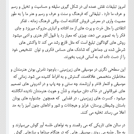
امروز تبلیغات نقش عمده ای در شکل گیری سلیقه و حساسیت و تخیل و رسم
و عرف ما دارد . تبلیغاتی که فرهنگ و سنت و عرف و رسم و هنر ما را به طور
مصیبت واری در معرض فروش گذاشته است .وقتی فرهنگ زمانه ، تفکر
انتقادی را مثل خرت و پرت های از مد افتاده و انباری متروک میریزد و جای
فکر را به تصویر می دهد، چیزی که معیار رد یا قبول آثار هنری و ادبی میشود
روش های گوناگون تبلیغ است که مثل قارچ رشد می کند تا واکنش های
شرطی شده ی جماعتی که شاخک های حساس فکری و توان تشخیص خود
را از دست داده اند به آسانی فریب بخورند.
این سطحی نگری در موسیقی های زیرزمینی ، باوجود نامرئی بودن هنرمندان و
مخاطبان متخصص علاقه‌مند، گسترش و به افراط کشیده می شود. زمانی که
موسیقی و اشعار فاخر و ارزشمند چه سنتی و چه پاپ و در اندرونی های تصمیم
های غیرقانونی در خاک دفن میشوند و شأن و هویت هنرمندان نادیده انگاشته
میشود ، کنسرت های زیرزمینی ، در فضایی که همچون جشنواره های یونان
باستان وشیطان پرستان، غرایز و هیجانات و شور و اداهای جنون آمیز را به حد
اعلا می رساند تخلیه می کنند.
در سالن های تاریکی که می رقصند و به نواهای خلسه آور گوش می‌سپارند و
به حال جذبه می روند . موسیقی هایی که در هنگام صداها و سازهایی گوش