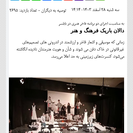
اجتماعی
سه شنبه 28 اسفند 1403-14:14
توصیه به دیگران 0
تعداد بازدید: 2695
مهرورزان
به مناسبت اجرای دو برنامه فاخر هنری در بابلسر
کلینیک
دالان باریک فرهنگ و هنر
حقوقی
زمانی که موسیقی و اشعار فاخر و ارزشمند در اندرونی های تصمیم‌های
غیرقانونی در خاک دفن می شوند و شأن و هویت هنرمندان نادیده انگاشته
محیط زیست و گردشگری
می‌شود، کنسرت‌های زیرزمینی به حد اعلا می‌رسد.
فرهنگی و هنری
اقتصادی
سیاسی
خانه