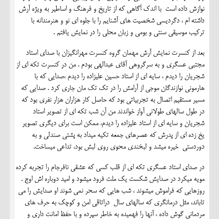
نوازش داده است با اندک آگاهی که از تاریخ و فرهنگ و اساطیر به ویژه آرش
داشته ام ، دگردیسی شخصیت های آشنایم را با جلوه ای نو و هنرمندانه با
ترکیب موسیقی سنتی و بومی و زبان محلی را در نمایش یافتم .
بعد از کنسرت نمایش آرش مهمان گروه کنسرت مهرانگیزان با صدای استاد
مجتبی عسگری و به سرگروهی آقای عبدالهی بودم . من در کنسرت تکه ای از
شجریان را دیدم ، سایه ای از استاد حسین علیزاده را دیدم ،صدایی که با
هارمونی نوازندگان موجی از آرامش را در تک تک مان جاری کرد . صدایی که
مسیر مستقیم اتصال به تجربیاتی بود که حاصل کار هزاران هزار نفری بود که
در طول سالهای طولانی آواز خواندند من آن شب تکه ای از تصویر استاد
شجریان و سایه ای از استاد علیزاده را دیدم، ممکن است برای دیگری تصویر
یخ زده ای از پدرش که عصرهای جمعه تکیه میداد به پشتی صندلی و به
دوردستی خیره میشد و لبخندی محوی روی لبش بود، تداعی میساخت.
در صدای استاد عسگری تکه ای از قلب کسی که عشقی نافرجام را تجربه کرده
مویه میکرد در صدایش شکست یک ملت فرود میشود و امید دوباره اش اوج .
روزهایی که فراموش میشوند ، شب هایی که سحر نمی شوند او صدایش را می
تاباند، مثل درمانگری که سالهای سال دراتاقی امن و کوچک به حرف های
مردمانی گوش داده ، آنها را فهمیده به خاطر سپرده و با حفظ امانت داری و