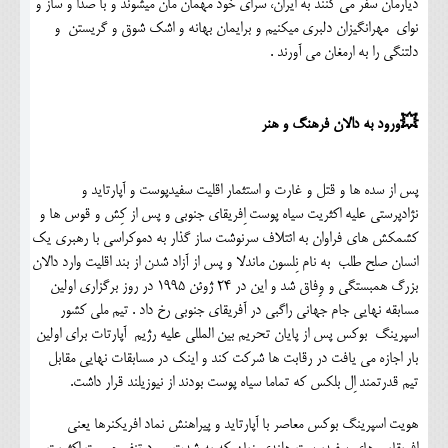
دیارمان سفر می کنند به ایران، سرای خود مهمان مان میشوند و با صدا و ساز و
نوای مهرانگیزان دلبری میکنیم و برایمان بهانه و اشک شوق و گریستن و
دلتنگی را به ارمغان می آورند .
💥ورود به دالان فرهنگ و هنر
پس از سده ها و قتل و غارت و استثمار اقلیت سفیدپوست و آپارتاید و
نژادپرستی علیه اکثریت سیاه پوست اِفریقای جنوبی و پس از کِش و قوس ها و
کشمکش های فراوان به ائتلاف سرنوشت ساز گذار به دموکراسی با رهبری یک
انسان صلح طلب به نام نِلسون ماندلا و پس از آزاد شدن از بند اقلیت وارد دالان
بزرگ همبستگی و وِفاق شد و این در 24 ژوئن 1995 در روز برگزاری اولین
مسابقه نهایی جام جهانی راگبی در آفریقای جنوبی رخ داد . تیم ملی کشور
اسپرینگ بوکس پس از پایان تحریم بین المللی علیه رژیم آپارتات برای اولین
بار اجازه می یافت در رقابت ها شرکت کند و اینک در مسابقات نهایی مقابل
تیم قدرتمند اِل بلکس که تماما سیاه پوست بودند از نیوزیلند قرار داشت.
هویت اسپرینگ بوکس معاصر با آپارتاید و پیراهنش نماد افریکنرها یعنی