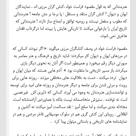
هنرمندانی که به قول مقصود فراست خواه ،کنش گران مرزی اند ، نمایندگان
ایوان و دیوان ! کنش گران منتقد و مستقل ؛ پا برجا بر متن جامعه ! هنرمندانی
که مغلوب و منفعل نیستند و روحیه توافق و اجماع ساز دارند ! هنرمندانی که
تاریخ ایران را بازخوانی میکنند تا تاریکی هایش را ببینند اما درگرداب فقدان
هاغرق نمی شوند.
مقصود فراست خواه در وصف کنشگران مرزی میگوید :« اگر نبودند کسانی که
در مرزهای ایوان و دیوان کار میکردند؛ شاید تاریخ و فرهنگ و هنر معاصر به
صورتی دیگر رقم میخورد و همینطور است اگر آنان به نحوی دیگر بازی
میکردند باز مسیر تاریخی ما متفاوت بود » آدم هایی هستند که میان ایوان و
دیوان تردد میکنند ، دست به خلاقیت های مختلفی میزنند ، روزنه هایی برای
رویت و مرئی شدن برای جامعه و دیگر هنرمندان و روزنه های امید برای توسعه
و توانمندسازی هنرمندان به وجود می آورند کسانی که دلیری اش غیرعصبی
است نه توفنده . ستیزش متخاصمانه نیست بلکه با هماوردی آزادمنشانه است،
مجادله جدی میکنند و اما صلح آمیز ؛ نقد مسالمت آمیز میکنند نه آتشین و
انقلابی . رویای این کنش گری هم در سلوک موسیقایی فاخر مردمی و هم در
نمایشنامه های تاریخی و باستانی میتوان پیدا کرد .