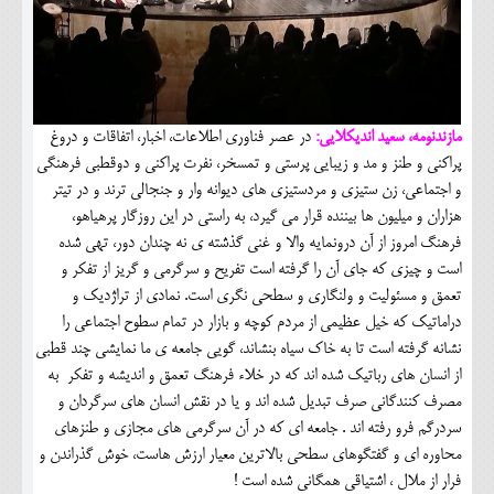
مازندنومه، سعید اندیکلایی:
در عصر فناوری اطلاعات، اخبار، اتفاقات و دروغ
پراکنی و طنز و مد و زیبایی پرستی و تمسخر، نفرت پراکنی و دوقطبی فرهنگی
و اجتماعی، زن ستیزی و مردستیزی های دیوانه وار و جنجالی ترند و در تیتر
هزاران و میلیون ها بیننده قرار می گیرد، به راستی در این روزگار پرهیاهو،
فرهنگ امروز از آن درونمایه والا و غنی گذشته ی نه چندان دور، تهی شده
است و چیزی که جای آن را گرفته است تفریح و سرگرمی و گریز از تفکر و
تعمق و مسئولیت و ولنگاری و سطحی نگری است. نمادی از تراژدیک و
دراماتیک که خیل عظیمی از مردم کوچه و بازار در تمام سطوح اجتماعی را
نشانه گرفته است تا به خاک سیاه بنشاند، گویی جامعه ی ما نمایشی چند قطبی
از انسان های رباتیک شده اند که در خلاء فرهنگ تعمق و اندیشه و تفکر به
مصرف کنندگانی صرف تبدیل شده اند و یا در نقش انسان های سرگردان و
سردرگم فرو رفته اند . جامعه ای که در آن سرگرمی های مجازی و طنزهای
محاوره ای و گفتگوهای سطحی بالاترین معیار ارزش هاست، خوش گذراندن و
فرار از ملال ، اشتیاقی همگانی شده است !