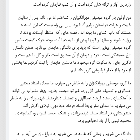
رازداری آواز و ترانه شان کرده است و آن شب نثارمان کرده است.
من اولین بار گروه موسیقی مهرانگیزان را شناختم اما می دانم پس از سالیان
غیبت و عزلت در استان برایم آشنا بوده پس بی راه نیست که این قصه ها
هستند که باب آشنایی ما بوده اند ، قصه هایی که منتظر ایستاده بودند تا
روایت شوند و سالها و قرنها پیش از ما به دنیا آمده بودند.درک کیفیت حضور
گروه موسیقی بهایی است که باید برای دلتنگی هایمان بپردازیم همان داستان
تلخ همیشگی است . درد و درمان از آن معشوق است خار و گل با هم است و
ناگزیر جایی به سکوت گره میخورد ما داستان هایمان را ثبت کردیم .ما بخشی
از خود را از خطر فراموشی گریز داده ایم.
ما گروه موسیقی مهرانگیزان را به خاطر می سپاریم ما صدای استاد مجتبی
عسگری و تصنیف های گل زرد، غم تو، دوست بدارید، چهار مضراب بی کرانه،
با آهنگسازی استاد فرهاد عبداللهی و تصنیف دلدارحنیف شهمیرزادی را به خاطر
می سپاریم ما صدای ساز بربط استاد فرهاد عبداللهی، تبلای ،گرش آنند
هندوستانی، تار استاد حنیف شهمیرزادی و تنبک حمید قنبری و، کمانچه ی
محمود نبوی را از یاد نخواهیم برد.
دلتنگ می شویم و زمانی که غصه دار می شویم به سراغ مان می آیند و به