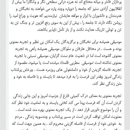
پردازان فاخر و میانه محتاج اند نه هرزه درانی سطحی نگر و ولنگار! ما بیش از
انقلابیون آزادی ستیز که جامعه را دوپاره وچند پاره می خواهند به نخبگان و
هنرمندان و دانشوران با ابزار و مولفه هایشان نیازمندیم که هویت و چراغ امید را
روشن نگاه دارند تا جامعه را ، بیش از این به سوی رنج افزون تر و جنگ تن به
تن و تونلی تاریک هدایت نکنند و از بار تأمل ناپذیر بکاهند.
موسیقی همیشه برای نخبگان و برگزیدگان یک امکان بی نظیر و تجربه معنوی
بوده و هست . در محافل عارفان و سلوکان موسیقی همیشه راهی به تجربه
معنوی گشوده است اما در ذهنیت عام سنت گرایان، موسیقی نسبتی با تجربه
معنوی نداشته است ؛موسیقی مطربی قلمداد میشده است یا میشود. مقصود از
تجربه، فاصله گزیدن از خود و دلمشغولی های روزمره هست . چرخش پرشتاب
زندگی امروز چقدر این فرصت را به فرد میدهد تا بایستد و با فاصله به خود و
متن زندگی نظر کند.
تجربه معنوی به معنای درک کمیتی فارغ از جزمیت امروز و این جایی زندگی
کردن است آن که فرصت پیدا می کند لختی بایستد و به تمامیت خود نظر کند
و آن را موضوع داوری قرار دهد ، از یک تجربه معنوی بهره مند شده است .
معنویت امکان توقف کردن است در مسیر پرشتاب و چندسویه زندگی . مردم
به خودی خود از فرصت از فاصله گزینی محروم اند . به همین جهت است که