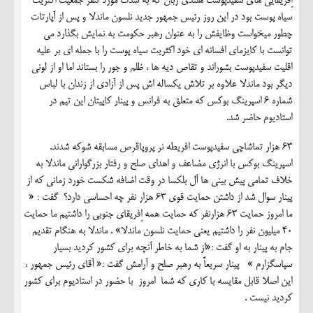
اِفریقایی های سفیدپوست هلندی زبان که به شدت مورد تنفر جمعیت اکثریت
سیاه پوست بود در این روز رئیس جمهور جدید نلسون ماندلا و پس از آپارتات
چطور میخواست وظایفش را به عنوان رهبر حکومت به نمایش بگذارد می
توانست با کایزمای افسانه ای خود اکثریت سیاه پوست را با جمله ای بر علیه
اقلیت سفیدپوست بشوراند و تقاص دیه ها ، ظلم و جور را بستاند اما او از لونی
دیگر بود ماندلا علاوه بر تلاش یکساله اش پس از آزادی از زندان با لباس
شماره 6 اسپرینگ بوکس که متعلق به فرانس و پینار کاپیتان این تیم در
استادیوم حاضر شد.
63 هزار تماشاچی سفیدپوست افریطه نر پروپاقرص مسابقه شوکه شدند.
اسپرینگ بوکس با انرژی مضاعف و اهدای صلح و رفتار بزرگوارانی ماندلا به
خلاف تمامی پیش بینی ها آل بلکسا در وقت اضافه شکست خورد زمانی که از
پینار سوال شد از داشتن حمایت قوی 63 هزار نفر چه احساسی دارد؟ گفت : «
ما امروز حمایت 63 هزارنفر که حمایت همه اِفریقای جنوبی را داشتیم ما حمایت
40 میلیون نفر را داشتیم یعنی حمایت نلسون ماندلا» . ماندلا به هنگام تقدیم
جام به پینار به او گفت :«از شما به خاطر آنچه برای کشور کردید بسیار
سپاسگزارم » پینار سریعاً به رهبر صلح و آرامش گفت :« آقای رئیس جمهور ،
این اصلا قابل مقایسه با کاری که شما امروز با حضور در استادیوم برای کشور
کردید نیست .