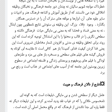
غیره را با صفحه هایی از نویسندگان و نخبگان انداخت تا به این نتیجه
خطرناک مواجه شویم سالیان نه چندان دور جامعه فرهنگی و نخبگان وظیفه
اخلاقی خود می دانستند که از طریق آموزش و اشاعه فرهنگ هنر و ادبیات و
سایر جلوه های آن، ابزارها و مولفه های سترک آن را در دسترس همگان
بگذارد . وجود خِلاء بزرگ این وظیفه ی ستودنی نتایج نامطلوبی چون ابتذال
، نه به معنی فساد و فحشا که به معنی بی مایگی حیات فرهنگی داشته و
سطحی نگری را در قالب و محتوا را با این استدلال توجیه کرده است که این
روند برای تحقق وظیفه ی مدنی و افزودن شمار مخاطبان ضروری است این
یعنی فدا کردن کیفیت فدای کمیت! باز هم کافی است تا مقایسه ای کوتاه به
فروش گیشه های فیلم های سطحی و مسخره باز های بی مزه و طنزهای
لودگی با فیلم های پرمفهوم و پرمعنای زندگی و فلسفه اجتماعی در سطوح
زیرین پوستین این جامعه که از آسیب های اجتماعی در عذاب است و رنج می
برد.
💥خارج از دالان فرهنگ و هویت
عامل دیگر از سطحی شدن و بی مایگی ،تبلیغات است که به گونه ای
نامحسوس خلائی را که در غیاب نقد پدید آمده پر کرده و این تبلیغات دیگر نه
فقط پاره ای جدا ناشدنی از فرهنگ که در واقع محمل اصلی آن شده است .