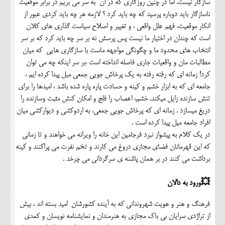
سازگار نیست. اما در چنین روزگاری که در آن به سر می بریم در برابر موقعیت
ناسازگار باید دوباره پرسید که چه باید کرد ؟ لازمه هر چه باید کردی عبور از
انکار موقعیت، فهم علل واقعی ، و تغییر و اصلاح سیاست گذاری های کلان
است که چندان در اختیار ما نیست پس پرسش نه بر سر چه باید کرد که بر سر
انتخاب های محدود ما و چگونگی مواجهه ماست با سازگاری هایی که میان
مطالبات مان و واقعیات جاری فاصله انداخته است ،بر سر اینکه چه می توان
کرد! زمانه ای که رفته رفته به یک پرخاش جویی جمعی میل پیدا کرده ایم ،
جامعه ای که به ابزار خشم و کینه و حسادت پاره پاره شده باشد ، امیدها را برای
تنش سازنده زایل میکند. خشم، اعصاب را فلج و امکان کنش مثبت وسازنده را
دریغ میسازد . زمانه ای که پرخاش جویی جمعی، به اردوکشی و دیوارکشی میان
افراد جامعه میل پیدا کرده است .
در یک کلام به پیشواز نبرد فرجامین این خانه را ویرانه می خواهند و تا زمانی
که این قهرمانان فضای مجازی دروغ می کارند و تخم نفرت می پراکنند و کینه
برداشت می کنند در بر همان پاشنه ی سرگردانی می چرخد .
💥ورود به دالان
فرهنگ و هنر و هویت شهروندانی که به آینده کشورشان امید بسته اند ، بیش
از تراژدی سرایان بی باک مجازی به هنرمندان و نمایشنامه نویسان و کمدی