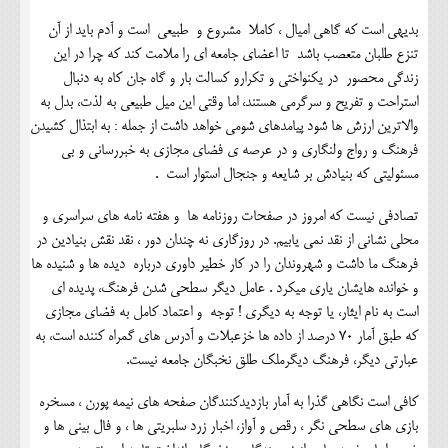
بدیهی است که گاهی امیال ، کاملا مشروع و طبیعی است و آدم باید از آن
تنزع طلبان متعصب باشد تا اعضای جامعه ای را ملامت کند که چرا در این
زندگی محصور در یکنواختی و تکرارو کسالت بار و گاه جان کاه به دنبال
استراحت و تفریح و سرگرمی هستند، اما وقتی این میل طبیعی به لذت، بدل به
والاترین ارزش ها شود پیامدهای شومی خواهد داشت از جمله : به ابتذال کشیدن
فرهنگ و رواج ولنگاری و در عرصه ی فضای مجازی به خبررسانی و بی
مسئولیتی که بنیادش بر شایعه و جنجال استوار است .
تصادفی نیست که امروز در صفحات روزنامه ها و هفته نامه های سراسری و
محلی نشانی از نقد نمی یابیم. در روزگاری نه چندان دور ، نقد نقش بنیادین در
فرهنگ ما داشت و شهروندان را در کار خطیر داوری درباره دیده ها و شنیده ها
و خوانده هایشان یاری میکرد . عامل دیگر سطحی شدن فرهنگ، پدیده ای
است به نام ایثار، یا توجه به دیگری ! توجه و اعتماد کامل به فضای مجازی
که طبق آمار 70 درصد از داده ها خزعبلات و آدرس های گمراه کننده است، به
عبارتی دیگر، فرهنگ دیگرملک طلق نخبگان جامعه نیست.
کافی است نگاهی گذرا به آمار بازدیدکنندگان صفحه های نیمه پورن ، مسخره
بازی های سطحی نگر ، رقص و آواز، اخبار زرد سلبریتی ها ، و فال بینی ها و