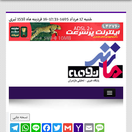
شنبه 17 مرداد 1405-12:31-
16 فردينه ماه 1538 تبری
آرشیو
تماس با ما
نسخه چاپی
Telegram
WhatsApp
Line
Facebook
Twitter
Gmail
Yahoo
Email
Message
وبلاگ
Mail