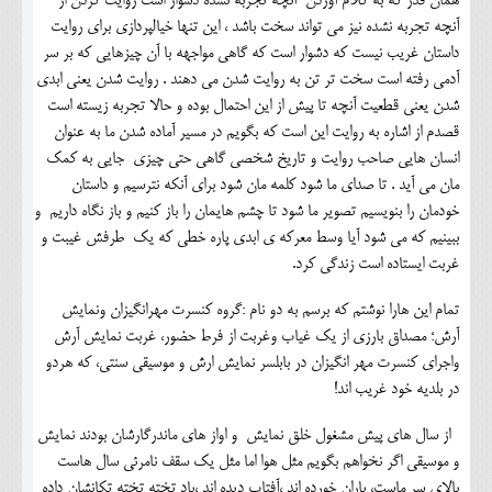
همان قدر که به کلام آوردن آنچه تجربه نشده دشوار است روایت کردن از
آنچه تجربه نشده نیز می تواند سخت باشد ، این تنها خیالپردازی برای روایت
داستان غریب نیست که دشوار است که گاهی مواجهه با آن چیزهایی که بر سر
آدمی رفته است سخت تر تن به روایت شدن می دهند . روایت شدن یعنی ابدی
شدن یعنی قطعیت آنچه تا پیش از این احتمال بوده و حالا تجربه زیسته است
قصدم از اشاره به روایت این است که بگویم در مسیر آماده شدن ما به عنوان
انسان هایی صاحب روایت و تاریخ شخصی گاهی حتی چیزی جایی به کمک
مان می آید . تا صدای ما شود کلمه مان شود برای آنکه نترسیم و داستان
خودمان را بنویسیم تصویر ما شود تا چشم هایمان را باز کنیم و باز نگاه داریم و
ببینیم که می شود آیا وسط معرکه ی ابدی پاره خطی که یک طرفش غیبت و
غربت ایستاده است زندگی کرد.
تمام این هارا نوشتم که برسم به دو نام :گروه کنسرت مهرانگیزان ونمایش
آرش؛ مصداق بارزی از یک غیاب وغربت از فرط حضور، غربت نمایش آرش
واجرای کنسرت مهر انگیزان در بابلسر نمایش ارش و موسیقی سنتی، که هردو
در بلدیه خود غریب اند!
از سال های پیش مشغول خلق نمایش و اواز های ماندرگارشان بودند نمایش
و موسیقی اگر نخواهم بگویم مثل هوا اما مثل یک سقف نامرئی سال هاست
بالای سر ماست، باران خورده اند ،آفتاب دیده اند ،باد تخته تخته تکانشان داده