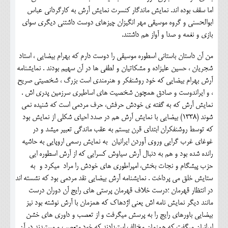
اما سقف بوده اند. نمایش ماندگار کنسرت نمایش آرش به کارگردانی عباس
ابوالحسنی و گروه موسیقی مهر انگیزان چیزهای دوست داشتنی دیگری سوای
بازی و نغمه و صدا و آواز هم داشتند.
من آن داستان باستانی اسطوره موسیقی را دوست دارم که بهرام بیضایی ، استاد
شجریان ، حسین علیزاده و مشکاتیان و لطفی ها در آن سهیم بودند . نمایشنامه
آرش بهرام بیضایی که خود روشنفکر و هنرمندی است بزرگ ، شخصیتی صریح
، و ایراندوست و صادق همچون شخصیت های اساطیری سرزمین پدری اش .
نمایش آرش که به گفته ی خودش حرفش، حرف مردمی است که شنیده نمی
شوند (1338) بیضایی با نمایش آرش هم در صدد احیای شکلی از نمایش بود
که توسط روشنفکران ابتدای قرن بیستم به عقب ماندگی تعبیر میشد و در
غوغای غرب گرایی وروی آوردن ایرانیان به نمایش رسمی اروپایی به حاشیه
رانده شده بود و هم به دنبال آرش سیاوش کسرایی که از آرش اسطوره ایی
حزب پیشگام و نجات بخش، امپراطوری های خودش را مراد میکرد و به
ستایش خلق می پرداخت . نمایشنامه آرش بیضایی نقد مردمی بود که نشسته اند
در انتظار قهرمان ؛درست خلاف قهرمان پرستی های رایج آن دوران درست
مانند دیگر نمایش نامه اش یعنی اژدهاک که همزمان با آرش نوشته بود نیز
بیضایی باورهای رایج را به پرسش میگرفت و از تعصب و داوری های خشن
ایرانیان میگفت که همزمان مخالف استبدادند که خود متعصب و مستبدند در آن