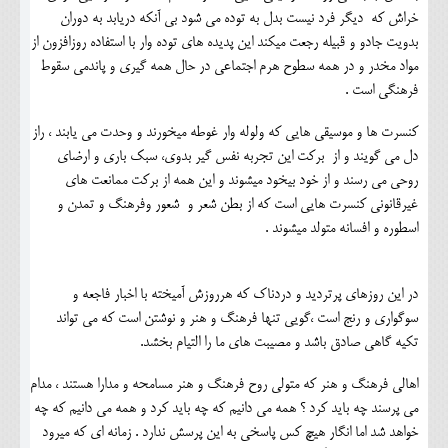
خراش که دیگر فرد نیست بدل به توده می شود بی آنکه دریابد به دوران
بدویت جادو و قبیله رجعت میکند این پدیده های توده وار با استفاده روزافزون از
مواد مخدر و در همه سطوح هرم اجتماعی در حال همه گیری و پاندمی سقوط
فرهنگی است .
کنسرت ها و موسیقی هایی که ولوله وار غوطه میخورند و وحدت می یابند ، راز
دل می گویند و از برکت این تجربه نفس گیر بدوی، سبک باری و ارضای
روحی می رسند و از خود بیخود میشوند و این همه از برکت ممانعت های
غیرقانونی کنسرت هایی است که از بطن شعر و شعور وفرهنگ و تمدن و
اسطوره و افسانه متولد میشوند .
در این روزهای پرتردید و دردناک که هرروزش آمیخته با اخبار فاجعه و
سوگواری و رنج است ،گویی تنها فرهنگ و هنر و نوشتن است که می تواند
تکیه گاهی صادق باشد و مصیبت های ما را التیام بخشد.
اهالی فرهنگ و هنر که متولی روح فرهنگ و هنر مسامحه و مدارا هستند ، مدام
می پرسند چه باید کرد ؟ همه می دانیم که چه باید کرد و همه می دانیم که چه
خواهد شد اما انگار هیچ کس پاسخی به این پرسش ندارد . زمانه ای که میرود