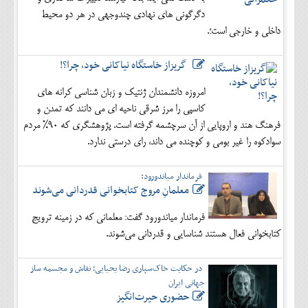
دگرگونی های نهادی چندوجهی در هر دو محیط
داخلی و خارجی است؛.
گریزاز خاستگاه نیاکانی خود، چرا؟!
امروزه دانشمندان ژنتیک و زبان شناسی کرانه های
کاسپی را مرز شرقی ناحیه ای می دانند که تمدن و
فرهنگ هند و اروپایی از آن سرچشمه گرفته است. پژوهشگری که 90% مردم
سوادکوه را غیر بومی و کوچنده می داند، رای درستی ندارد.
فرماندار میاندورود:
معلمانِ مروج کتابخوانی قدردانی می‌شوند
فرماندار میاندورود گفت: معلمانی که در زمینه ترویج
کتابخوانی فعال هستند شناسایی و قدردانی می‌شوند.
در حکایت خاک‌سپاری رضا یحیایی؛ نقاش و مجسمه ساز
جهانی ایران
حضوری حیرت‌انگیز