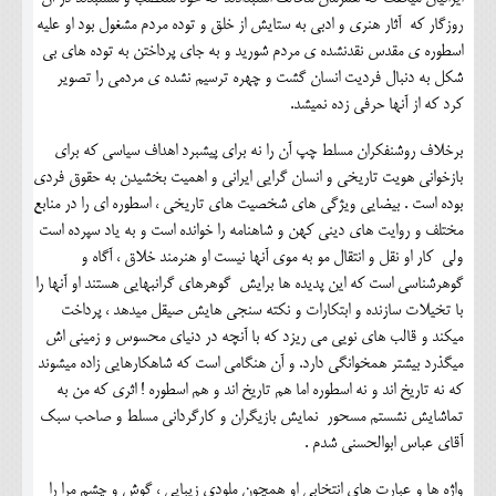
روزگار که آثار هنری و ادبی به ستایش از خلق و توده مردم مشغول بود او علیه
اسطوره ی مقدس نقدنشده ی مردم شورید و به جای پرداختن به توده های بی
شکل به دنبال فردیت انسان گشت و چهره ترسیم نشده ی مردمی را تصویر
کرد که از آنها حرفی زده نمیشد.
برخلاف روشنفکران مسلط چپ آن را نه برای پیشبرد اهداف سیاسی که برای
بازخوانی هویت تاریخی و انسان گرایی ایرانی و اهمیت بخشیدن به حقوق فردی
بوده است . بیضایی ویژگی های شخصیت های تاریخی ، اسطوره ای را در منابع
مختلف و روایت های دینی کهن و شاهنامه را خوانده است و به یاد سپرده است
ولی کار او نقل و انتقال مو به موی آنها نیست او هنرمند خلاق ، آگاه و
گوهرشناسی است که این پدیده ها برایش گوهرهای گرانبهایی هستند او آنها را
با تخیلات سازنده و ابتکارات و نکته سنجی هایش صیقل میدهد ، پرداخت
میکند و قالب های نویی می ریزد که با آنچه در دنیای محسوس و زمینی اش
میگذرد بیشتر همخوانگی دارد. و آن هنگامی است که شاهکارهایی زاده میشوند
که نه تاریخ اند و نه اسطوره اما هم تاریخ اند و هم اسطوره ! اثری که من به
تماشایش نشستم مسحور نمایش بازیگران و کارگردانی مسلط و صاحب سبک
آقای عباس ابوالحسنی شدم .
واژه ها و عبارت های انتخابی او همچون ملودی زیبایی ، گوش و چشم مرا را