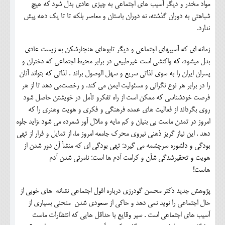
مواد مخدر و دیگر آسیب های اجتماعی به چیزی عادی بدل شود که هیچ
شباهتی به دوران گذشته، نه دوران باستان و معاصر بلکه تا تا یک دهه پیش
ندارد.
زمانه ای که آسیبهای اجتماعی و دیگر تابوهای هنجارشکن به زیست عادی
بدل میشود، که واکنشی است غیرطبیعی در برابر محیط اجتماعی که دختران و
پسران ایران را به سوی لذاتی سریع و سهل الوصول براند . لذاتی که بتواند آنان
را در برابر هر نوع نگرانی و مسئولیت ایمن می کند. و رخصت‌می دهد تا از هر
فرصت خودشناسی که ممکن است از راه تفکرو تأمل در خویشتن حاصل شود
روی بگرداند از فعالیت های عمده فرهنگی و فکری و هویت وهنری را که
امروز در تمدن ماست بی بنیان و کم مایه و ملال آور شمرده می شود ،زاید جلوه
دهد . این نیاز گریز ذهنی نیروی محرک جامعه امروز ما، از تمایل و فرار از تهی
بودگی و دلشوره سرچشمه می گیرد؛ تهی بودگی ای که منشأ آن دور شدن از
هویت و تحقیرشدگی شأن و کرامت آدم ها است؛ نامرئی شدن آدم
هاست!
پژوهش جدید دکتر محسن گودرزی درباره افول اجتماعی نشانه های خوبی از
حال اجتماعی را نوید نمی دهد و حاکی از صعودی شدن منحنی بسیاری از
آسیب های اجتماعی است . سیر وقایع با حداقل هایی که انتظارات ماست