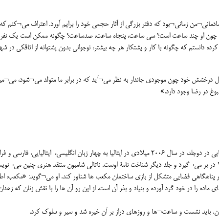
مانی¬من زمانی¬بود که دفتر بزرگی از آثار حجمی خود را برایم آورد. اعتراف می¬کنم که 
ندی چون او چند ساعت است؟ سی ساعت، پنجاه ساعت، صدساعت؟ چگونه ممکن است یک نفر ب
ه دانستم که چگونه با کار و پشتکار هر چه بیشتر، نوجوانی بدون پشتوانه از اتاقکی در ش
یل درخشش خود چون موجودی جاندار به نظر می¬آید که در برابر ما متولد می¬شود، می¬می
وغ در رضا وجود دارد.»
این نام کتاب - تندیسی ده کیلویی و مکعب شکل است که یحیایی در دوجلد، در سال ۲۰۰۶ میلادی در ایتالیا به چهار زبان انگلیسی، ایتالیایی، فارسی 
منتشر کرده است. جلدی از این کتاب آثار وی را از ۱۳۳۹ تا ۱۳۸۳ در بر می¬گیرد و جلد دیگر شناخت نامۀ اوست. ناتالی شامبون منتقد هنری چنین می
ا در پناهگاهی فضایی متشکل از بازی ساختمان مکعب ها شناور کند. او می¬گوید: «مکعب، اط
اده را در خود گرد آورده و بنیاد و بذر آن است. از این رو آن ها را با نقش زنان که زهد
ان. باید نشست و ساعت¬ها و روزهای دراز بر آن خیره شد و سیر و سلوک کرد.