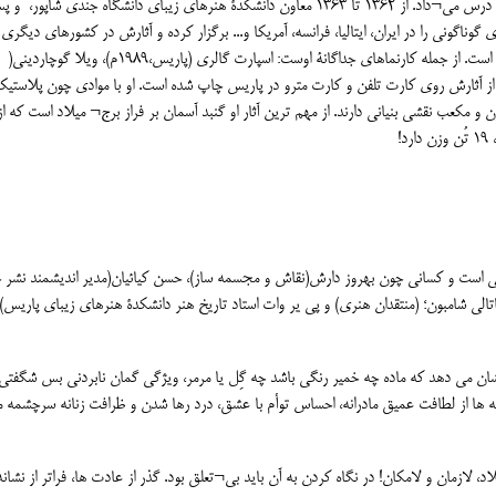
زیبای فلورانس، مدرسۀ هنر اسپینلی و دانشگاه جُندی شاپور اهواز درس می¬داد. از ۱۳۶۲ تا ۱۳۶۳ معاون دانشکدۀ هنرهای زیبای دانشگاه جندی شاپو
گوناگونی را در ایران، ایتالیا، فرانسه، آمریکا و... برگزار کرده و آثارش در کشورهای دیگری
اسپانیا، اتریش، سوئد، شوروی، لهستان و هلند به نمایش در آمده است. از جمله کارنماهای جداگانۀ اوست: اسپارت گالری (پاریس،۱۹۸۹م)، ویلا گوچاردینی(
۱۹م)، گالری حوریان( سانفرانسیسکو، ۲۰۰۱). برخی از آثارش روی کارت تلفن و کارت مترو در پاریس چاپ شده است. او با موادی چون پلاستی
 و مکعب نقشی بنیانی دارند. از مهم ترین آثار او گنبد آسمان بر فراز برج¬ میلاد است که از
وش در اسفند سال ۱۳۹۰ برای رضا یحیایی است و کسانی چون بهروز دارش(نقاش و مجسمه ساز)، حسن کیائیان(مدیر اندیشمند نش
اتالی شامبون؛ (منتقدان هنری) و پی یر وات استاد تاریخ هنر دانشکدۀ هنرهای زیبای پاریس) ا
شان می دهد که ماده چه خمیر رنگی باشد چه گِل یا مرمر، ویژگی گمان نابردنی بس شگفتی
 ها از لطافت عمیق مادرانه، احساس توأم با عشق، درد رها شدن و ظرافت زنانه سرچشمه 
د، لازمان و لامکان! در نگاه کردن به آن بايد بی¬تعلق بود. گذر از عادت ها، فراتر از نشان