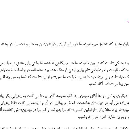
.
رفروش) که «هنوز هم خانواده ها در برابر گرایش فرزندان‌شان به هنر و تحصیل در رشته 
و فرهنگی¬است که در بین خانواده ها هنر جایگاهی نداشته، اما وقتی پای عشق در میان می
د که مقاومت و خودخواهی¬ام برایم نوعی فرهنگ شده بود. متاسفانه در جامعۀ ما خودخواهی
یک خواستۀ درونی ویژۀ خود دارد. این خواسته مقدس¬تر از این¬است که ‌شما به من چه لقبی
من بها می¬دادند آگاه شدم.
گران. بعضی روزها آقای صبوری به ناظم مدرسه آقای یوحنا می گفت به یحیایی بگو بیاد 
یادم می آید در دبیرستان شاهدخت که خانم بیکایی در آن جا بودند، می گفت فقط یحیایی 
میق¬تر بود. مثلا یکی¬از اولین کسانی¬که مرا پذیرفت و کار مرا در ویترین¬اش گذاشت آ
در ویترین مغازه¬اش¬می¬فروختیم.