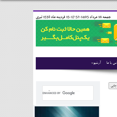
جمعه 16 مرداد 1405-17:52-
15 فردينه ماه 1538 تبری
س با ما
آرشیو
چاپی