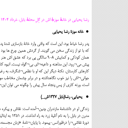
رضا یحیایی در خانهٔ موزهٔ اش در گِلِ محلهٔ بابل، خرداد ۱۴۰۴
● خانه موزۀ رضا یحیایی
پدر رضا خیاط بود، این است که وقتی وارد خانۀ بازسازی شدۀ
که با تو از زندگی سخن می گویند. از گردش همین چرخ ها بود که
همان کودکی و کمابیش ۸-۹ سالگی پی برد
پیش می¬رود. این مداهنه و داعیه¬ای بی¬گواه نیست. انبوه کار
کارهای کارستان. نکتۀ دیگر این که او با نظمی¬شگرف، به رغم¬
جوانی¬اش را نیز خوب نگاهداشته و در برابر چشمان مخاطب م
است، ورنه کاری از پسِ پنجاه سال پیش را چگونه می توان این¬
● یحیایی، رضا(بابل ۱۳۲۷ش_)
مدرن در بابل 
دورۀ نقاشی¬را درفلورانس-پیمود. با پایان¬نامۀ «زبان مجسمه،