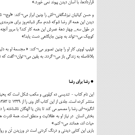
قراردادها، با آسان دیدن پیوند نمی خورد.»
و حسن کیائیان نیزشگفتی¬اش را چنین ابراز می¬کند: «اوج¬ شاد
دیدن این همه اثر رضا شوکه شدم. مگر شبانه‌روز برای هنرم
در طول سه_ چهار دهۀ عمرش این همه کار کند؟ با مرور آنچه کرد
کوچک می¬تواند به چنين جایگاهی دست یابد!»
فیلیپ لووی کار او را چنین تصویر می¬کند: « مجسمۀ او به دل
بلافاصله به زندگی باز می¬گردد. به یقین می¬توان¬گفت که نب
● رضا برای رضا
انگیزه¬ای رضا را مصمم می کند تا بتان یا الهگان ناشناخته ر
بخش انسان در نیاز او به عقلانیت و منطق است. همۀ قدرت های م
حیات اند، همانند می¬کنم.»
باری این کتابی دیدنی و درنگ کردنی است در ورزیدن تَن و رو