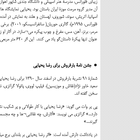
آن مدیر گروه مرمت موزۀ ایران باستان بود. یحیایی نمایشگاه های 
فلورانس، ۹۵
مرمر، برنز، آهن، مس، مفرغ و چوب پیکره می¬سازد. در آثار او زن
عنوان تنها پیکرۀ داستان‌گو یاد می کنند. این اثر ۶۲۰ متر مربعی، ۱۹ تُن وزن دارد!
● جشن نامۀ بارفروش برای رضا یحیایی
شمارۀ ۹۱ نشریۀ بارفر
سعید خاور نژاد(نقاش و موزیسین)، فیلیپ لووی، پائولا گراتزی، ن
سخن گفته اند.
پی یر وات می گوید: «رضا یحیایی با کار طولانی و پر شکیب ن
دارد...» گراتزی می نویسد: «آثارش، چه نقاشی¬ها و چه مجسمه
گیرند...»
در یادداشت دارش آمده است: «اثر رضا یحیایی بر بلندای برج میلا