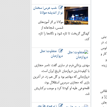
شب عرس؛ سخنان
نو از اندیشه مولانا
مولانا بر اثر آموزه‌های
شمس، شجاعانه از
کهنگی گریخت تا تازه شود و نگاه‌ها را تازه
بینی
کند.
. در
فانوس
متفاوت؛ مثل
ار و
دروازه‌بان
و
یده
مهدی یزدانی‌خرم در ساری گفت: ناصر حجازی
با کیفیت‌ترین دروازه‌بان تاریخ ایران است،
دروازه‌بانی که مهاجم بود و گل هم زد. در آخرین
بازی که حجازی سرمربی استقلال بود،
قلعه‌نوعی علیه او کودتا کرد و موجب برکناریش
ن برد. در ۱۳۵۰ش، نخستین مرکز نقاشی
شد.
رارا و
رهای
زیرمیزی‌ها روی