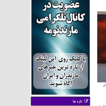
ان
تازه ها