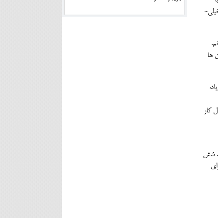
با
خیلی-
م.
ن ها
اد،
ل کار
د. شش
ای