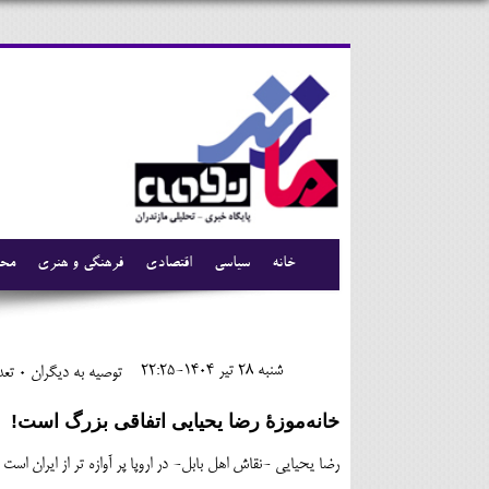
خانه
سیاسی
اقتصادی
فرهنگی و هنری
محی
شنبه 28 تير 1404-22:25
توصیه به دیگران 0
تعدا
خانه‌موزۀ رضا یحیایی اتفاقی بزرگ است!
رضا یحیایی -نقاش اهل بابل- در اروپا پر آوازه تر از ایران است