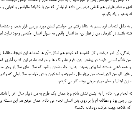
جالب این¬که در سال ۱۳۴۶، زمانی که حقوق ماهیانۀ یک دبیر ۲۷۰ تومان بود، میز‌داش یکی از تابلوهایم را به مبلغ هشت هزار و هفتصد تومان فروخت که 
بادی و دخترهایش هم نقاشی درس می دادم. ارتباطی که من با خانوادۀ مالیانس و اعرابی و 
د بدهم و یاد بگیرم.
 دلیل انتخاب اومانیسم به ایتالیا رفتم. می خواستم انسان مورد بررسی قرار بدهم و بشناسان
ه باشید در کارهای من از نظر آن¬ها انسان واقعی به عنوان انسان عکاسی وجود ندارد. ای
زندگی، آن قدر درخت و گل کشیدم که خودم هم شکل¬آن ها شده ام. این نتیجۀ مطالعۀ زی
من تلألو انسانی دارند؛ در پوشش بدن، فرم ها، رنگ ها و حرکت ها. در این کتاب آخری که
همه ذهنی هستند. اما برای رسیدن به این جا، مطمئن باشید که سال های سال از روی مد
ش های قلم من قوی است. من چهارسال ماهیچه و استخوان بندی خواندم. سال اولی که رفتم
ان ایتالیا و معلم مرینو مرینی بوده، کار می کردم.
نجام می¬دادم را به ایشان نشان دادم و با همان یک طرح به من دیپلم سال آخر را دادن
ن از بدن بود و مطالعه ام را بر روی بدن انسان انجام می دادم. همان موقع هم این مسئله بر
م که خلاف جهت حرکت رودخانه باشد.»