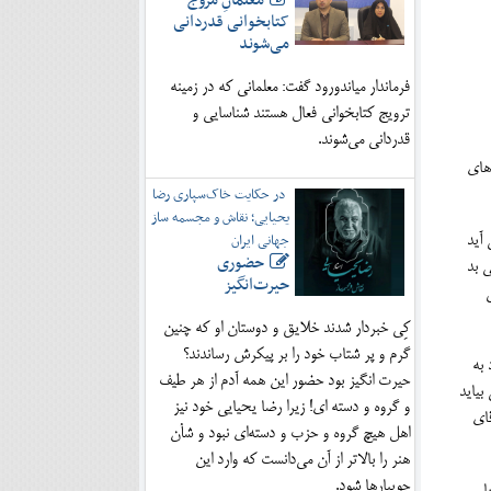
معلمانِ مروج
کتابخوانی قدردانی
می‌شوند
فرماندار میاندورود گفت: معلمانی که در زمینه
ترویج کتابخوانی فعال هستند شناسایی و
قدردانی می‌شوند.
های
در حکایت خاک‌سپاری رضا
یحیایی؛ نقاش و مجسمه ساز
جهانی ایران
 آید
حضوری
 بد
حیرت‌انگیز
کِی خبردار شدند خلایق و دوستان او که چنین
گرم و پر شتاب خود را بر پیکرش رساندند؟
به
حیرت انگیز بود حضور این همه آدم از هر طیف
بیاید
و گروه و دسته ای! زیرا رضا یحیایی خود نیز
قای
اهل هیچ گروه و حزب و دسته‌ای نبود و شأن
هنر را بالاتر از آن می‌دانست که وارد این
جویبارها شود.