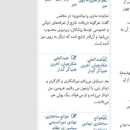
ر، و پس از
میز
 چون
نماینده ساری و میاندورود در مجلس
ک،
گفت: هرگونه دریافت خارج از تعرفه‌های دولتی
 آن به
و خصوصی توسط پزشکان، زیرمیزی محسوب
می‌شود و آن‌قدر شایع شده که دیگر به روی میز
آمده است.
عبدالعلی
شکارچیان، آخرین
خنیاگر گُدار
ر چشمه)،
ز او
بعد سربازی می‌رفتم میراشکاری و کارگری و
دوتار زنی. با ارزمون می رفتیم عروسی، من
دوتار می‌زدم و او می‌خواند. یک پولی هم
می‌دادند....
می
موانع ساختاری-
نهادی دوراندیشی
ه¬ها و
سیاسی در نظام