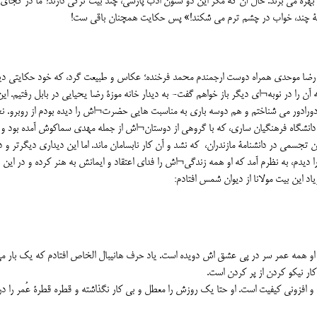
 بهره می برند. حال آن که مگر این دو ستون ادب پارسی، چند بیت ترکی دارند؟ ما در کجای 
 خفتۀ چند، خواب در چشم ترم می شکند!» پس حکایت همچنان باقی ست!
یشین به همت و مهر رضا موحدی همراه دوست ارجمندم محمد فرخنده؛ عکاس و طبیعت گرد، که خود حکایتی د
آن را در نوبه¬ای دیگر باز خواهم گفت- به دیدار خانه موزۀ رضا یحیایی در بابل رفتیم. این
ا دورادور می شناختم و هم دوسه باری به مناسبت هایی حضرت¬اش را دیده بودم از روبرو. 
در دانشگاه فرهنگیان ساری، که با گروهی از دوستان¬اش از جمله مهدی سماکوش آمده بود و 
جسمی در دانشنامۀ مازندران، که نشد و آن کار نابسامان ماند. اما این دیداری دیگرتر و 
یدم، به نظرم آمد که او همه زندگی¬اش را فدای اعتقاد و ایمانش به هنر کرده و در این را
 این بیت مولانا از دیوان شمس افتادم:
 او همه عمر سر در پی عشق اش دویده است. یاد حرف هانیبال الخاص افتادم که یک بار م
ار نیکو کردن از پر کردن است.
و افزونی کیفیت است. او حتا یک روزش را معطل و بی کار نگذاشته و قطره قطرۀ عُمر را در