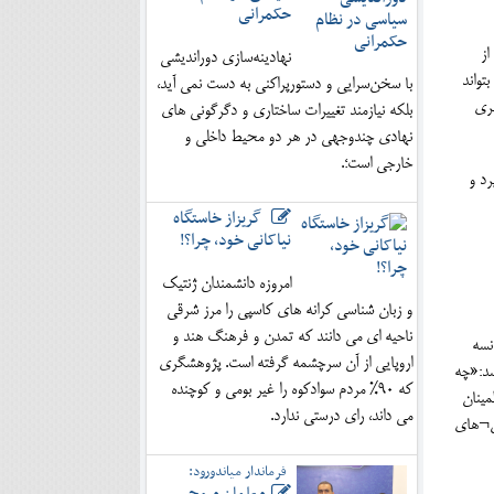
حکمرانی
از
نهادینه‌سازی دوراندیشی
تواند
با سخن‌سرایی و دستورپراکنی به دست نمی آید،
هری
بلکه نیازمند تغییرات ساختاری و دگرگونی های
نهادی چندوجهی در هر دو محیط داخلی و
خارجی است؛.
رد و
گریزاز خاستگاه
نیاکانی خود، چرا؟!
امروزه دانشمندان ژنتیک
و زبان شناسی کرانه های کاسپی را مرز شرقی
ناحیه ای می دانند که تمدن و فرهنگ هند و
و فرانسه
اروپایی از آن سرچشمه گرفته است. پژوهشگری
¬نویسد:«چه
که 90% مردم سوادکوه را غیر بومی و کوچنده
مینان
می داند، رای درستی ندارد.
ان¬های
فرماندار میاندورود: