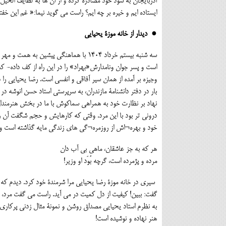
آذربایجان به سود خود مصادره کرده و از آن ها به لطایف الحیل
ایستاده ایم و خیره بر چه ایم؟ راست می گوید نیما:« غم این
● دیدار از خانه موزۀ یحیایی
سه شنبه بیستم خرداد ۱۴۰۴ با هماهنگی پ
است و پسر جوان ونامدارش«بهراد» را در این راه از کف داده- که 
وجیزه بر آمده از همان سیر آفاقی و انفسی است. رضا یحیایی ر
بار در دفتر دانشنامۀ مازندران، به سرپرستی استاد حسن انوشه 
نهاد بر نظارت خود به همراهی سماکوش با ما در بخش هنرمندان ت
درونی تر بود با این مرد. وقتی که کارهایش و حجم شگفت آن را د
خود و بهره¬اش از روزمره¬گی های زندگی مایه گذاشته است ویاد
هر که به جز عاشقان، ماهی بی آب دان
مرده و پژمرده است، گرچه بُوَد او وزیر!
سیری در خانه موزۀ رضا یحیایی مرا شرمندۀ خود کرد. دیدم که
گفت: ببین! کیفیت از دل کمیت در می آید. راست می گفت مرد، ک
به نظرم استاد یحیایی مصداق روشن و نمونۀ مثال زدنی پرکاری 
هنر نهاده و نوشیده است!