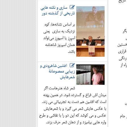
تاریخ
ساری و نکته هایی
تاریخی از گذشته دور
بر اساس نشانه‌ها، کوه
یگر
نزدیک به ساری یعنی
اسپِرِز یا اسپورِز می‌تواند
نخستین
همان اسپروز شاهنامه
قراری
باشد.
درنگی
افشین شاهرودی و
ه از
زیبایی معصومانۀ
شعرهایش
شعر شاه هنرهاست اگر
میدان اش فراخ و گسترده شود. در همین پهنه
است که افشین هم دست به تجربیاتی می زند.
ی
با عکس هایش شعر می گیرد و با شعرهایش
عکس و می کوشد که این دو را با نقاشی و طرح
 جام
واره هایی بیامیزد و از دهان شعر حرف بزند.