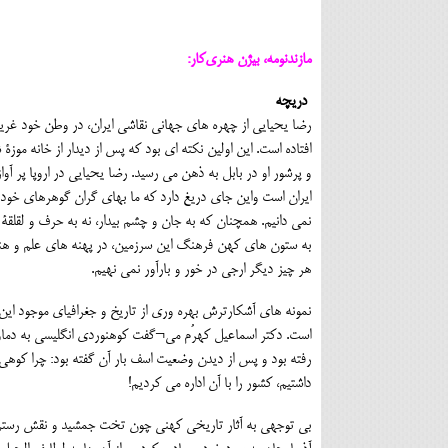
مازندنومه، بیژن هنری‌کار:
دریچه
رضا یحیایی از چهره های جهانی نقاشی ایران، در وطن خود غر
افتاده است. این اولین نکته ای بود که پس از دیدار از خانه موز
و پرشور او در بابل به ذهن می رسید. رضا یحیایی در اروپا پر آوازه
ایران است واین جای دریغ دارد که ما بهای گران گوهرهای خود 
نمی دانیم. همچنان که به جان و چشم بیدار، نه به حرف و لقلقۀ 
به ستون های کهن فرهنگ این سرزمین، در پهنه های علم و هن
هر چیز دیگر ارجی در خور و بارآور نمی نهیم.
نمونه های آشکارترش بهره وری از تاریخ و جغرافیای موجود ای
است. دکتر اسماعیل کهرُم می¬گفت کوهنوردی انگلیسی به دماو
رفته بود و پس از دیدن وضعیت اسف بار آن گفته بود: چرا کوهی ب
داشتیم، کشور را با آن اداره می کردیم!
بی توجهی به آثار تاریخی کهنی چون تخت جمشید و نقش رستم و 