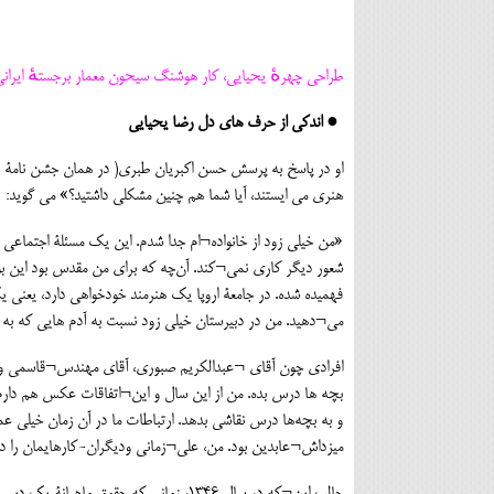
طراحی چهرهٔ یحیایی، کار هوشنگ سیحون معمار برجستهٔ ایرانی
● اندکی از حرف های دل رضا یحیایی
او در پاسخ به پرسش حسن اکبریان طبری( در همان جشن نامۀ با
هنری می ایستند، آیا شما هم چنین مشکلی داشتید؟» می گوید:
«من خیلی زود از خانواده¬ام جدا شدم. این یک مسئلۀ اجتماعی 
شعور دیگر کاری نمی¬کند. آن‌چه که برای من مقدس بود این بو
فهمیده شده. در جامعۀ اروپا یک هنرمند خودخواهی دارد، یعنی 
می¬دهید. من در دبیرستان خیلی زود نسبت به آدم هایی که به 
افرادی چون آقای ¬عبدالکریم صبوری، آقای مهندس¬قاسمی و دی
بچه ها درس بده. من از این سال و این¬اتفاقات عکس هم دارم. 
و به بچه‌ها درس نقاشی بدهد. ارتباطات ما در آن زمان خیلی ع
میز‌داش¬عابدین بود. من، علی¬زمانی ودیگران-کارهایمان را 