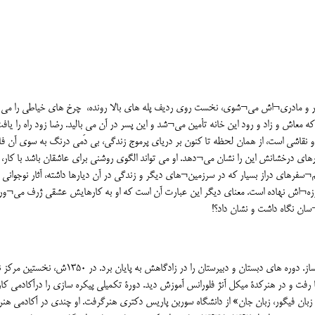
 پدر و مادری¬اش می¬شوی، نخست روی ردیف پله های بالا رونده، چرخ های خیاطی را می 
 معاش و زاد و رود این خانه تأمین می¬شد و این پسر در آن می بالید. رضا زود راه را یافت
 که عشق اش هنر و نقاشی است، از همان لحظه تا کنون بر دریای پرموج زندگی، بی دَمی درنگ به سوی آن 
های درخشانش این را نشان می¬دهد. او می تواند الگوی روشنی برای عاشقان باشد با کار، ک
سفرهای دراز بسیار که در سرزمین¬های دیگر و زندگی در آن دیارها داشته، آثار نوجوانی 
وزه¬اش نهاده است. معنای دیگر این عبارت آن است که او به کارهایش عشقی ژرف می¬ورز
سان نگاه داشت و نشان داد؟!
زندگی او در دانشنامۀ مازندران چنین¬آمده است: نقاش و پیکره ساز. دوره های دبستان و دبیرستان را در زادگاهش به پایا
را به نام آتلیۀ زرد به راه انداخت. در ۱۳۵۱ به ایتالیا رفت و در هنرکدۀ میکل آنژ فلورانس آموزش دید. دورۀ تکمیلی پیکره سازی را درآکادمی کا
 زبان فیگور، زبان جان» از دانشگاه سوربن پاریس دکتری هنرگرفت. او چندی در آکادمی هن