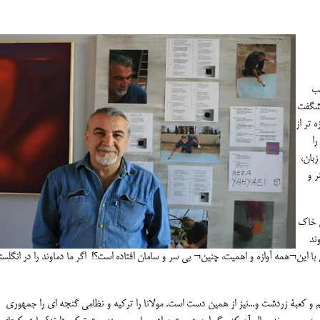
یب
ۀ شگفت
 تر از
را
زبان،
ر و
ن خاک
ند
ا این¬همه آوازه و اهمیت، چنین¬ بی سر و سامان افتاده است؟! اگر ما دماوند را در انگلست
کعبۀ زردشت و...نیز از همین دست است. مولانا را ترکیه و نظامی گنجه ای را جمهوری