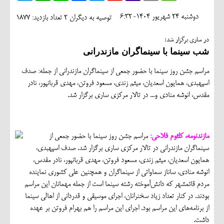
اجتماعی
دوشنبه 24 شهريور 1404-6:32
توصیه به دیگران 2
تعداد بازدید: 1877
مهرورزان
در ساری برگزار شد:
کلینیک
شب سینما با سینماگران مازندرانی
حقوقی
مراسم جشن روز سینما با حضور جمعی از سینماگران مازندرانی از جمله: صدف
اسپهبدی، همایون اسعدیان، میثم زندی، مسعود فروتن، مهدی قربانپور، نادر
محیط زیست و گردشگری
مقدس، انوشه منادی و... در تالار مرکزی ساری برگزار شد.
فرهنگی و هنری
اقتصادی
مازندنومه، کلثوم فلاحی:
مراسم جشن روز سینما با حضور جمعی از
سینماگران مازندرانی در تالار مرکزی ساری برگزار شد. صدف اسپهبدی،
سیاسی
همایون اسعدیان، میثم زندی، مسعود فروتن، مهدی قربانپور، نادر مقدس،
خانه
انوشه منادی، ساناز سماواتی از سینماگران و همچنین علی کشوری نماینده
مردم قائمشهر که دانش‌آموخته رشته سینما است از جمله مهمانان این مراسم
بودند. در کنار تعداد زیاد سخنرانان، اجرای موسیقی و قدردانی از اهالی سینما
از برنامه‌های این مراسم بود. اجرای این مراسم را هم بهرام فروتن بر عهده
داشت.