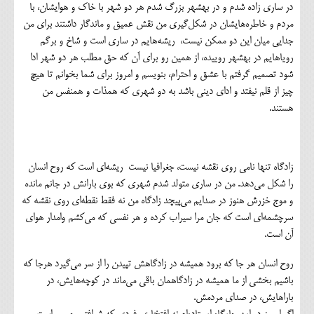
در ساری زاده شدم و در بهشهر بزرگ شدم هر دو شهر با خاک و هوایشان، با
مردم و خاطره‌هایشان در شکل‌گیری من نقش عمیق و ماندگار داشتند برای من
جدایی میان این دو ممکن نیست، ریشه‌هایم در ساری است و شاخ و برگم
رویاهایم در بهشهر روییده، از همین رو برای آن که حق مطلب هر دو شهر ادا
شود تصمیم گرفتم با عشق و احترام، بنویسم و امروز برای شما بخوانم تا هیچ
چیز از قلم نیفتد و ادای دینی باشد به دو شهری که همذات و همنفس من
هستند.
زادگاه تنها نامی روی نقشه نیست، جغرافیا نیست ریشه‌ای است که روح انسان
را شکل می‌دهد. من در ساری متولد شدم شهری که بوی بارانش در جانم مانده
و موج خزرش هنوز در صدایم می‌پیچد زادگاه من نه فقط نقطه‌ای روی نقشه که
سرچشمه‌ای است که جان مرا سیراب کرده و هر نفسی که می‌کشم وامدار هوای
آن است.
روح انسان هر جا که برود همیشه در زادگاهش تپیدن را از سر می‌گیرد هرجا که
باشیم بخشی از ما همیشه در زادگاهمان باقی می‌ماند در کوچه‌هایش، در
بارا‌هایش، در صدای مردمش.