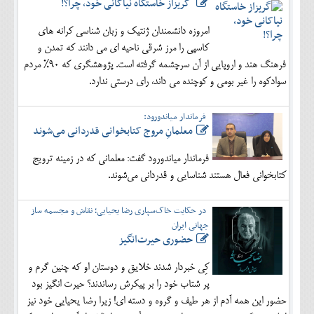
گریزاز خاستگاه نیاکانی خود، چرا؟!
امروزه دانشمندان ژنتیک و زبان شناسی کرانه های
کاسپی را مرز شرقی ناحیه ای می دانند که تمدن و
فرهنگ هند و اروپایی از آن سرچشمه گرفته است. پژوهشگری که 90% مردم
سوادکوه را غیر بومی و کوچنده می داند، رای درستی ندارد.
فرماندار میاندورود:
معلمانِ مروج کتابخوانی قدردانی می‌شوند
فرماندار میاندورود گفت: معلمانی که در زمینه ترویج
کتابخوانی فعال هستند شناسایی و قدردانی می‌شوند.
در حکایت خاک‌سپاری رضا یحیایی؛ نقاش و مجسمه ساز
جهانی ایران
حضوری حیرت‌انگیز
کِی خبردار شدند خلایق و دوستان او که چنین گرم و
پر شتاب خود را بر پیکرش رساندند؟ حیرت انگیز بود
حضور این همه آدم از هر طیف و گروه و دسته ای! زیرا رضا یحیایی خود نیز