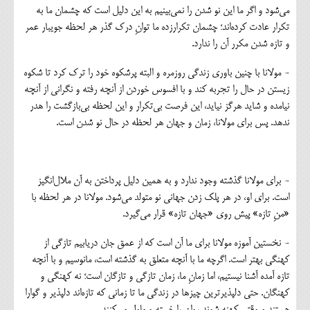
می‌شود و اگر ما این نو شدن را نمی‌بینیم به این دلیل است که چشمان ما به
تکرار عادت کرده‌اند؛ چشمان تکرارزده ما توانِ درک گذر هر لحظه جویبار عمر
و تازه شدن مکرر آن را ندارد.
- مولانا با چنین باوری زندگی روزمره و البته پرشکوه خود را ترک کرد تا شکوه
زیستن در حال را تجربه کند و با افسوس خوردن از آنچه رفته و نگرانی از آنچه
نیامده و شاید هرگز نیاید، این فرصت بی‌تکرار و این لحظه بی‌بازگشت را هدر
ندهد. پس برای مولانا، زمان و جهان هر لحظه در حال نو شدن است.
- برای مولانا گذشته وجود ندارد و به همین دلیل پرداختن به آن ملال‌انگیز
است. برای او، در هر پلک زدن جهانی نو متولد می‌شود. مولانا در هر لحظه با
«منِ تازه» پیش روی «جهان تازه» قرار می‌گیرد.
- نخستین آموزه مولانا برای ما آن است که از عمق جان دریابیم تازگی از
کهنگی بهتر است. اگرچه ما با آنچه متعلق به گذشته است، مانوسیم و با آنچه
تازه آمده آشنا نیستیم، اما زمانِ ما، زمان تازگی و تازگان است؛ نه کهنگی و
کهنگان. حتی دلپذیرترین چیزها در زندگی ما تا زمانی که تازه‌اند دلپذیر و گوارا
هستند و وقتی کهنه شوند روان را خسته و ملول می‌کنند.