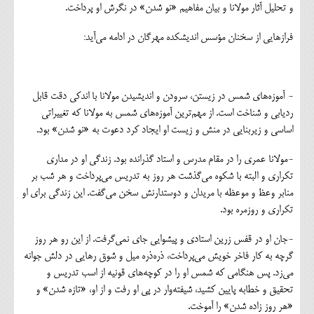
و تحلیل آثار مولانا و بیان مفاهیم «نو شدن» در نگرش او پرداخت.
فرازهایی از سخنان مؤسس اندیشکده مهرگان در ادامه می‌آید:
- آموزه‌های شمس در زیستن، سرودن و اندیشیدن مولانا با اندکی دقت قابل
ردیابی و شناخت است. از مهم‌ترین آموزه‌های شمس به مولانا که تغییراتی
اساسی و زیربنایی در منش و زیست او ایجاد کرد دعوت به «نو شدن» بود.
-مولانا عمری را در مقام مدرس و استاد گذرانده بود. زندگی او در مداری
تکراری و البته با شکوه می‌گذشت هر روز به تدریس می‌پرداخت و هر شب بر
منابر وعظ و موعظه با مریدان و دوستدارنش سخن می‌گفت. این زندگی برای او
تکراری و روزمره بود.
-جان او در قفس زرین استادی و پیشوایی جای نمی‌گرفت. از این رو هر روز
گرچه به کار فاخر خویش می‌پرداخت، ذره‌ذره میل و شوق رهایی در دلش جوانه
می‌زد. پس هنگامی که شمس او را در کوچه‌های قونیه از اسب تدریس و
تحقیق و خطابه پایین کشید، شیفته‌وار در پی او رفت و از او، «تازه شدن» و
«هر روز زاده شدن» را آموخت.