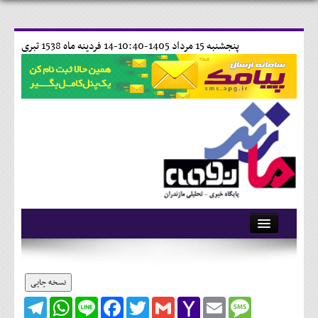
پنجشنبه 15 مرداد 1405-10:40-
14 فردينه ماه 1538 تبری
آرشیو
تماس با ما
نسخه چاپی
Telegram
WhatsApp
Line
Facebook
Twitter
Gmail
Yahoo
Email
Message
وبلاگ
Mail