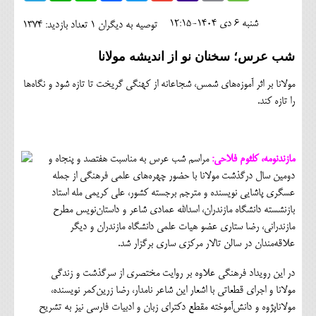
اجتماعی
شنبه 6 دی 1404-12:15
توصیه به دیگران 1
تعداد بازدید: 1374
مهرورزان
شب عرس؛ سخنان نو از اندیشه مولانا
کلینیک
مولانا بر اثر آموزه‌های شمس، شجاعانه از کهنگی گریخت تا تازه شود و نگاه‌ها
حقوقی
را تازه کند.
محیط زیست و گردشگری
فرهنگی و هنری
مازندنومه، کلثوم فلاحی:
مراسم شب عرس به مناسبت هفتصد و پنجاه و
دومین سال درگذشت مولانا با حضور چهره‌های علمی فرهنگی از جمله
اقتصادی
عسگری پاشایی نویسنده و مترجم برجسته کشور، علی کریمی مله استاد
بازنشسته دانشگاه مازندران، اسدالله عمادی شاعر و داستان‌نویس مطرح
سیاسی
مازندرانی، رضا ستاری عضو هیات علمی دانشگاه مازندران و دیگر
خانه
علاقه‌مندان در سالن تالار مرکزی ساری برگزار شد.
در این رویداد فرهنگی علاوه بر روایت مختصری از سرگذشت و زندگی
مولانا و اجرای قطعاتی با اشعار این شاعر نامدار، رضا زرین‌کمر نویسنده،
مولاناپژوه و دانش‌آموخته مقطع دکترای زبان و ادبیات فارسی نیز به تشریح