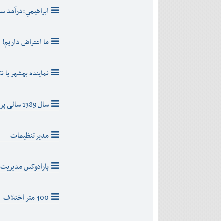
ابراهيمي:درآمد سرا
ما اعتراض داريم!
نماينده بهشهر يا نک
سال 1389 سالی پر از امواج
مدير تنظيمات
پارادوکس مدیریت د
400 متر اختلاف