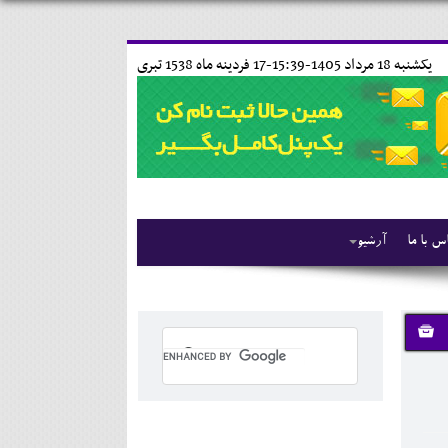
يکشنبه 18 مرداد 1405-15:39-
17 فردينه ماه 1538 تبری
س با ما
آرشیو