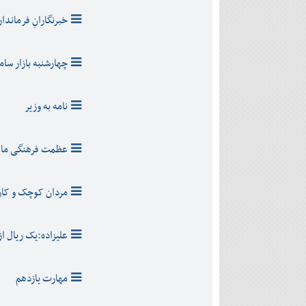
خبرنگارانِ فرماندار
چهارشنبه بازار سا
نامه به وزير
عظمت فرهنگی ما
مردان کوچک و کار
عليزاده:يک ريال ا
مهارت يازدهم