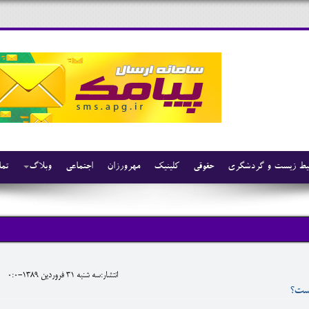
ط زیست و گردشگری
حقوقی
کلینیک
مهرورزان
اجتماعی
وبلاگ
تما
انتشار:سه شنبه 31 فروردين 1389-0:0
یست؟