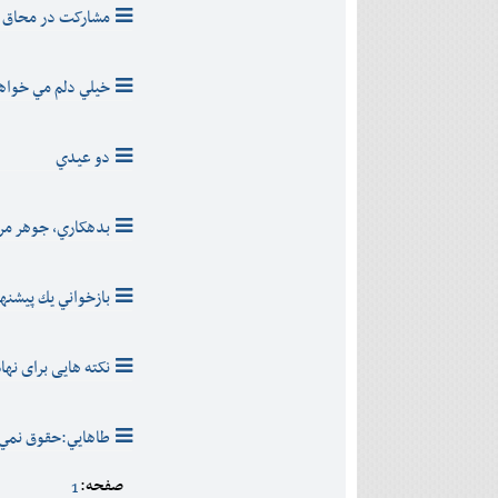
مشارکت در محاق
خيلي دلم مي خواهد 
دو عيدي
بدهکاري، جوهر مر
بازخواني يك پيشنها
نکته هایی برای ن
طاهايي:حقوق نمي
صفحه:
1