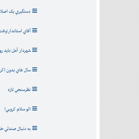
دی
اسفند
آذر
بهمن
دستگيري يک اصلا
دی
اسفند
بهمن
اسفند
آقاي استاندار؛وقت
شهردار آمل:بايد روزي 16 ساعت کا
سال هاي بدون اکر
نظرسنجي تازه
الو سلام کروبي!
به دنبال صندلي خا